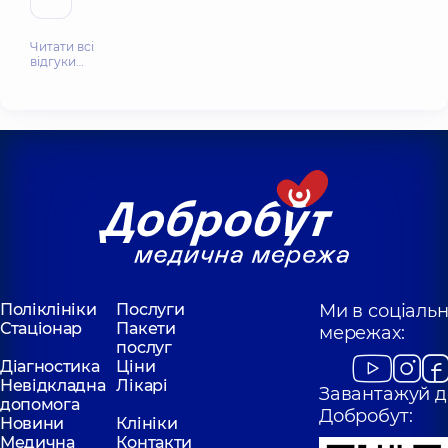
Читати всі
відгуки…
Поліклініки
Послуги
Ми в соціаль
Стаціонар
Пакети
мережах:
послуг
Діагностика
Ціни
Невідкладна
Лікарі
Завантажуй д
допомога
Добробут:
Новини
Клініки
Медична
Контакти