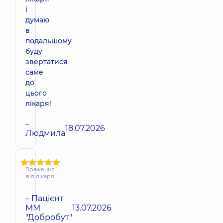
і
думаю
в
подальшому
буду
звертатися
саме
до
цього
лікаря!
–
18.07.2026
Людмила
Враження
від лікаря
– Пацієнт
ММ
13.07.2026
"Добробут"