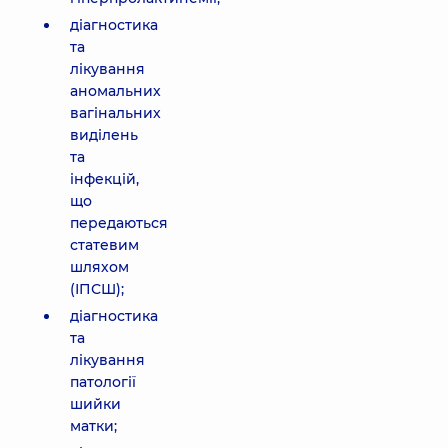
діагностика
та
лікування
аномальних
вагінальних
виділень
та
інфекцій,
що
передаються
статевим
шляхом
(ІПСШ);
діагностика
та
лікування
патології
шийки
матки;