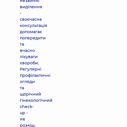
незвичні
виділення
-
своєчасна
консультація
допомагає
попередити
та
вчасно
лікувати
хвороби.
Регулярні
профілактичні
огляди
та
щорічний
гінекологічний
check-
up -
не
розкіш,