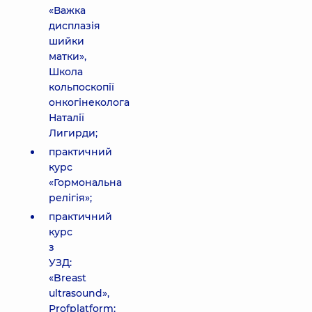
«Важка
дисплазія
шийки
матки»,
Школа
кольпоскопії
онкогінеколога
Наталії
Лигирди;
практичний
курс
«Гормональна
релігія»;
практичний
курс
з
УЗД:
«Breast
ultrasound»,
Profplatform;