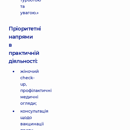
турботою
та
увагою.»
Пріоритетні
напрями
в
практичній
діяльності:
жіночий
check-
up,
профілактичні
медичні
огляди;
консультація
щодо
вакцинації