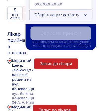
5
5
/ 5
Оберіть дату / час візиту
років
рейтинг
на підставі
досвіду
46 відгуків
Запис на прийом
Лікар
приймає
Відправляючи запит ви погоджуєтесь
Найближчий час прийому: Завтра о 19:45
в
з
Угодою користувача
ММ «Добробут»
клініках:
Медичний
Запис до лікаря
Центр
«Добробут»
для всієї
родини на
вул.
Коновальця
вул. Євгена
Коновальця
34-А, м. Київ
Медичний
Запис до лікаря