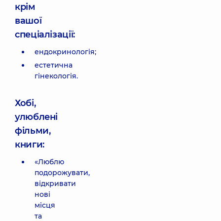
крім
вашої
спеціалізації:
ендокринологія;
естетична
гінекологія.
Хобі,
улюблені
фільми,
книги:
«Люблю
подорожувати,
відкривати
нові
місця
та