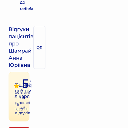
до
себе!»
Відгуки
пацієнтів
про
QR
Шамрай
Анна
Юріївна
5
/
Оцінки
5
роботи
рейтинг
лікаря:
на
підставі
46
46
відгуків
відгуків