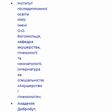
Інститут
післядипломної
освіти
НМУ
імені
О.О.
Богомольця,
кафедра
акушерства,
гінекології
та
неонатології,
інтернатура
за
спеціальністю
«Акушерство
і
гінекологія»;
Академія
Добробут,