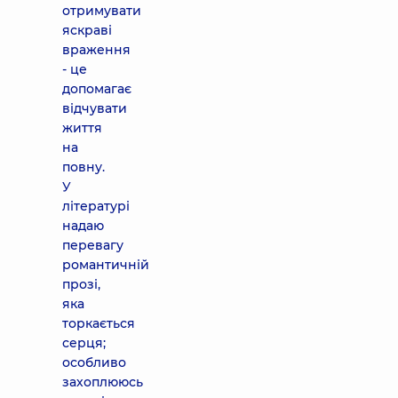
отримувати
яскраві
враження
- це
допомагає
відчувати
життя
на
повну.
У
літературі
надаю
перевагу
романтичній
прозі,
яка
торкається
серця;
особливо
захоплююсь