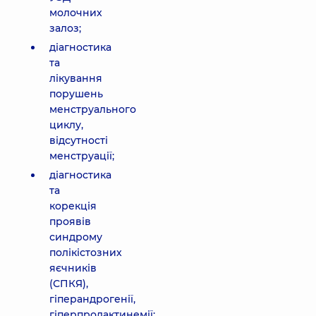
молочних
залоз;
діагностика
та
лікування
порушень
менструального
циклу,
відсутності
менструації;
діагностика
та
корекція
проявів
синдрому
полікістозних
яєчників
(СПКЯ),
гіперандрогенії,
гіперпролактинемії;