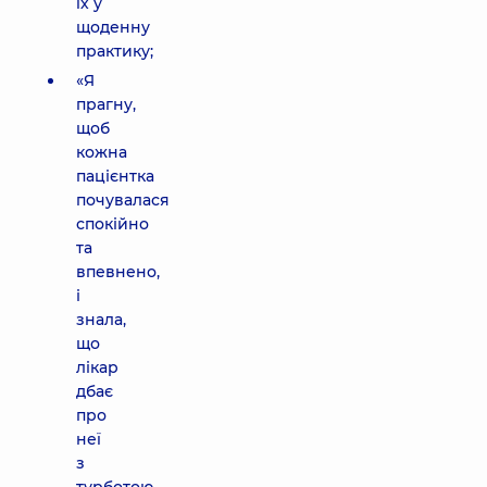
їх у
щоденну
практику;
«Я
прагну,
щоб
кожна
пацієнтка
почувалася
спокійно
та
впевнено,
і
знала,
що
лікар
дбає
про
неї
з