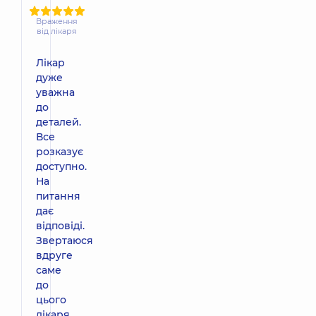
Враження
від лікаря
Лікар
дуже
уважна
до
деталей.
Все
розказує
доступно.
На
питання
дає
відповіді.
Звертаюся
вдруге
саме
до
цього
лікаря