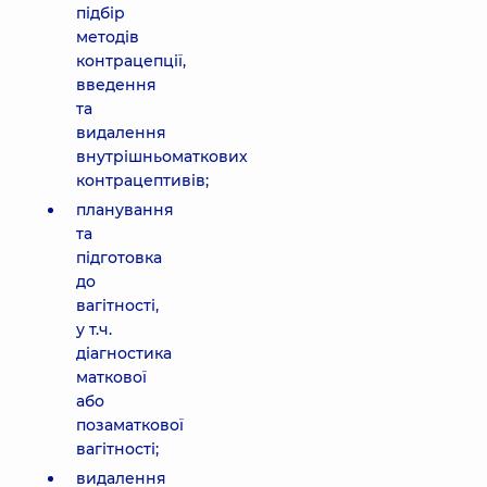
підбір
методів
контрацепції,
введення
та
видалення
внутрішньоматкових
контрацептивів;
планування
та
підготовка
до
вагітності,
у т.ч.
діагностика
маткової
або
позаматкової
вагітності;
видалення