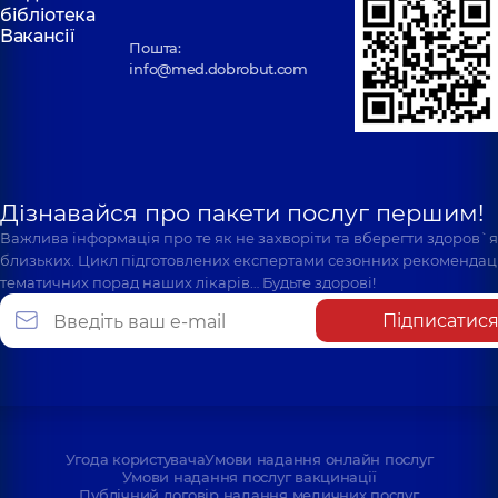
бібліотека
Вакансії
Пошта:
info@med.dobrobut.com
Дізнавайся про пакети послуг першим!
Важлива інформація про те як не захворіти та вберегти здоров`
близьких. Цикл підготовлених експертами сезонних рекомендаці
тематичних порад наших лікарів… Будьте здорові!
Підписатис
Угода користувача
Умови надання онлайн послуг
Умови надання послуг вакцинації
Публічний договір надання медичних послуг