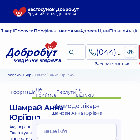
Застосунок Добробут
Зручний запис до лікаря
Лікарі
Послуги
Профільні напрями
Адреси
Ціни
Більше
Акції
(044) 495-2-888
Замовити дзвінок
Головна
Лікарі
Шамрай Анна Юріївна
Де
46
Інформація
Послуги
приймає
відгуків
Запис до лікаря
Шамрай Анна
Шамрай Анна Юріївна
Юріївна
Акушер-гінеколог;
Лікар з ультразвукової
діагностики;