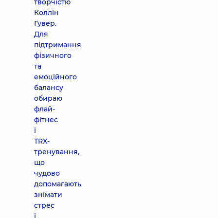
творчістю
Коллін
Гувер.
Для
підтримання
фізичного
та
емоційного
балансу
обираю
флай-
фітнес
і
TRX-
тренування,
що
чудово
допомагають
знімати
стрес
і