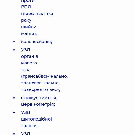
проти
ВПЛ
(профілактика
раку
шийки
матки);
кольпоскопія;
УЗД
органів
малого
таза
(трансабдомінально,
трансвагінально,
трансректально);
фолікулометрія,
цервікометрія;
УЗД
щитоподібної
залози;
УЗД