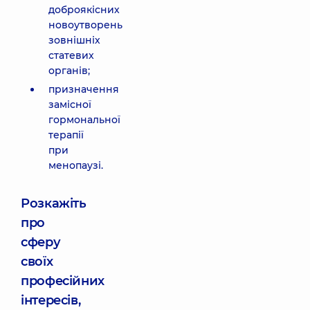
доброякісних
новоутворень
зовнішніх
статевих
органів;
призначення
замісної
гормональної
терапії
при
менопаузі.
Розкажіть
про
сферу
своїх
професійних
інтересів,