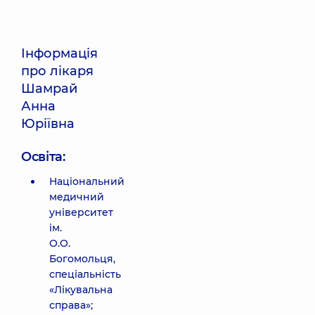
Інформація
про лікаря
Шамрай
Анна
Юріївна
Освіта:
Національний
медичний
університет
ім.
О.О.
Богомольця,
спеціальність
«Лікувальна
справа»;