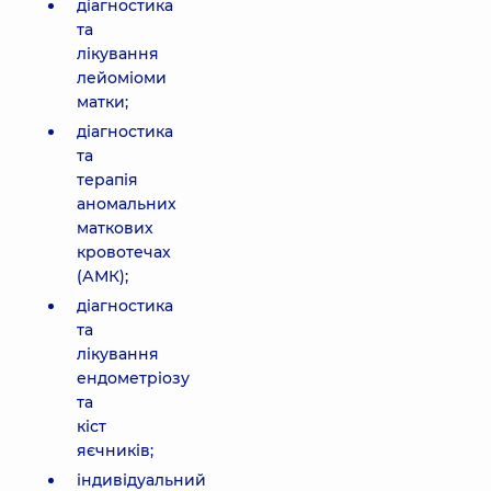
діагностика
та
лікування
лейоміоми
матки;
діагностика
та
терапія
аномальних
маткових
кровотечах
(АМК);
діагностика
та
лікування
ендометріозу
та
кіст
яєчників;
індивідуальний