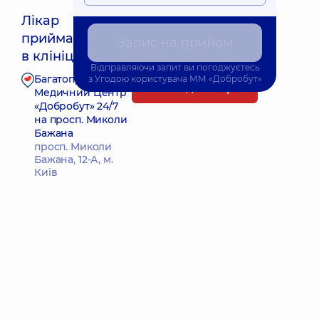
Лікар
приймає
Запис на прийом
Найближчий час прийому: 11.08.2026 8:00
в клініці
Відправляючи запит ви погоджуєтесь
Багатопрофільний
з
Угодою користувача
ММ «Добробут»
Запис до лікаря
Медичний Центр
«Добробут» 24/7
на просп. Миколи
Бажана
просп. Миколи
Бажана, 12-А, м.
Київ