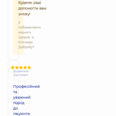
Будемо раді
допомогти вам
знову!
З
побажаннями
міцного
здоров`я,
Команда
Добробут
Враження
від лікаря
Професійний
та
уважний
підхід
до
пацієнта