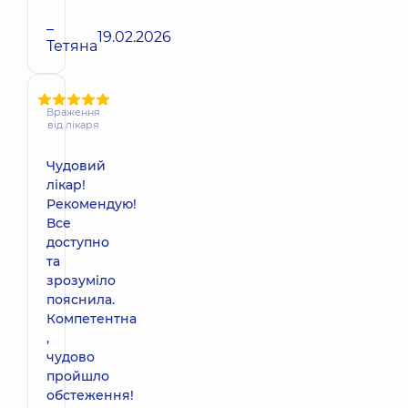
–
19.02.2026
Тетяна
Враження
від лікаря
Чудовий
лікар!
Рекомендую!
Все
доступно
та
зрозуміло
пояснила.
Компетентна
,
чудово
пройшло
обстеження!