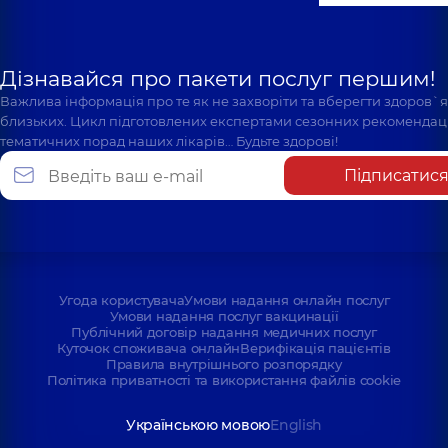
Дізнавайся про пакети послуг першим!
Важлива інформація про те як не захворіти та вберегти здоров`
близьких. Цикл підготовлених експертами сезонних рекомендаці
тематичних порад наших лікарів… Будьте здорові!
Підписатис
Угода користувача
Умови надання онлайн послуг
Умови надання послуг вакцинації
Публічний договір надання медичних послуг
Куточок споживача онлайн
Верифікація пацієнтів
Правила внутрішнього розпорядку
Політика приватності та використання файлів cookie
Українською мовою
English