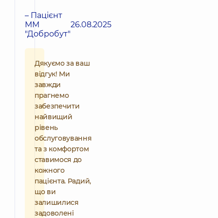
– Пацієнт
ММ
26.08.2025
"Добробут"
Дякуємо за ваш
відгук! Ми
завжди
прагнемо
забезпечити
найвищий
рівень
обслуговування
та з комфортом
ставимося до
кожного
пацієнта. Радий,
що ви
залишилися
задоволені