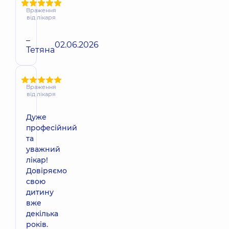
Враження
від лікаря
–
02.06.2026
Тетяна
Враження
від лікаря
Дуже
професійний
та
уважний
лікар!
Довіряємо
свою
дитину
вже
декілька
років.