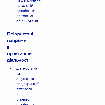
педіатричних
патологій
провідними
світовими
спільнотами.
Пріоритетні
напрями
в
практичній
діяльності:
діагностика
та
лікування
педіатричної
патології
в
умовах
стаціонару;