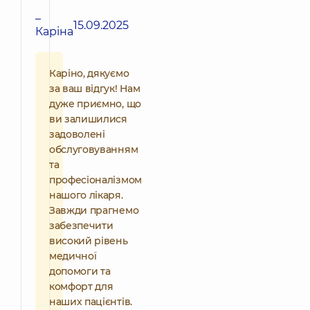
–
15.09.2025
Каріна
Каріно, дякуємо
за ваш відгук! Нам
дуже приємно, що
ви залишилися
задоволені
обслуговуванням
та
професіоналізмом
нашого лікаря.
Завжди прагнемо
забезпечити
високий рівень
медичної
допомоги та
комфорт для
наших пацієнтів.