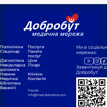
Поліклініки
Послуги
Ми в соціаль
Стаціонар
Пакети
мережах:
послуг
Діагностика
Ціни
Невідкладна
Лікарі
Завантажуй д
допомога
Добробут:
Новини
Клініки
Медична
Контакти
бібліотека
Вакансії
Пошта:
info@med.dobrobut.com