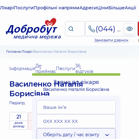
Лікарі
Послуги
Профільні напрями
Адреси
Ціни
Більше
Акції
(044) 495-2-888
Замовити дзвінок
Головна
Лікарі
Василенко Наталія Борисівна
Де
36
Інформація
Послуги
приймає
відгуків
Запис до лікаря
Василенко Наталія
Василенко Наталія Борисівна
Борисівна
Педіатр;
21
5
/ 5
років
рейтинг
на підставі
приймає
досвіду
36 відгуків
дітей
Оберіть дату / час візиту