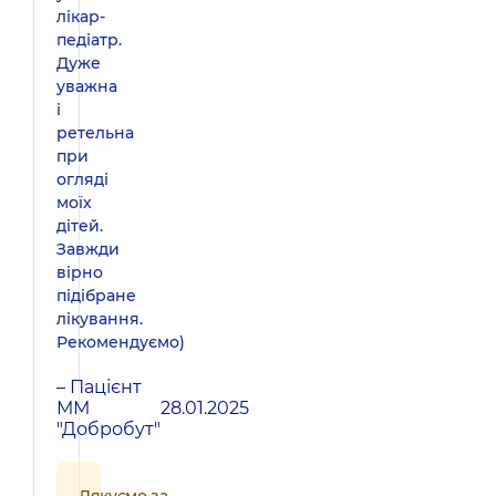
лікар-
педіатр.
Дуже
уважна
і
ретельна
при
огляді
моїх
дітей.
Завжди
вірно
підібране
лікування.
Рекомендуємо)
– Пацієнт
ММ
28.01.2025
"Добробут"
Дякуємо за