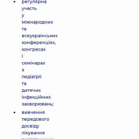
регулярна
участь
у
міжнародних
та
всеукраїнських
конференціях,
конгресах
і
семінарах
з
педіатрії
та
дитячих
інфекційних
захворювань;
вивчення
передового
досвіду
лікування