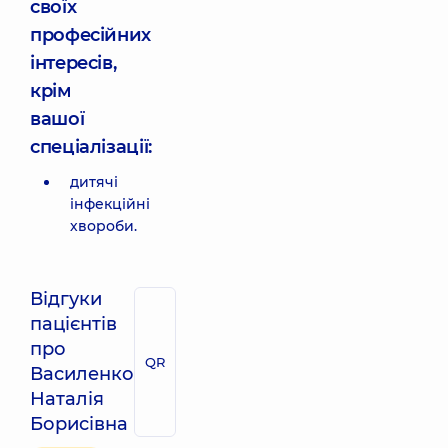
своїх
професійних
інтересів,
крім
вашої
спеціалізації:
дитячі
інфекційні
хвороби.
Відгуки
пацієнтів
про
QR
Василенко
Наталія
Борисівна