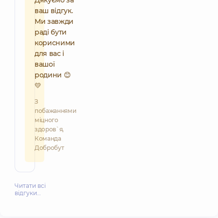
ваш відгук.
Ми завжди
раді бути
корисними
для вас і
вашої
родини 😊
💛
З
побажаннями
міцного
здоров`я,
Команда
Добробут
Читати всі
відгуки…