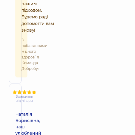
нашим
підходом.
Будемо раді
допомогти вам
знову!
З
побажаннями
міцного
здоров`я,
Команда
Добробут
Враження
від лікаря
Наталія
Борисівна,
наш
улюблений