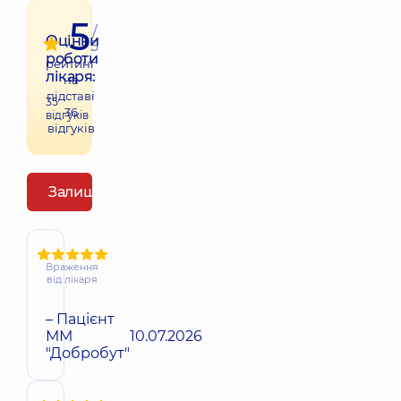
5
/
Оцінки
5
роботи
рейтинг
лікаря:
на
підставі
35
36
відгуків
відгуків
Залишити відгук
Враження
від лікаря
– Пацієнт
ММ
10.07.2026
"Добробут"