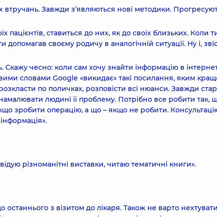
х втручань. Завжди з’являються нові методики. Прогресую
х пацієнтів, ставиться до них, як до своїх близьких. Коли т
и допомагав своєму родичу в аналогічній ситуації. Ну і, зві
ь. Скажу чесно: коли сам хочу знайти інформацію в інтернет
вими словами Google «викидає» такі посилання, яким кращ
розкласти по поличках, розповісти всі нюанси. Завжди ста
ь намалювати людині її проблему. Потрібно все робити так, 
якщо зробити операцію, а що – якщо не робити. Консультаці
інформація».
двідую різноманітні виставки, читаю тематичні книги».
до останнього з візитом до лікаря. Також не варто нехтуват