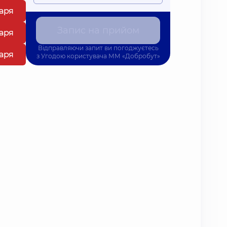
каря
Запис на прийом
каря
Відправляючи запит ви погоджуєтесь
каря
з
Угодою користувача
ММ «Добробут»