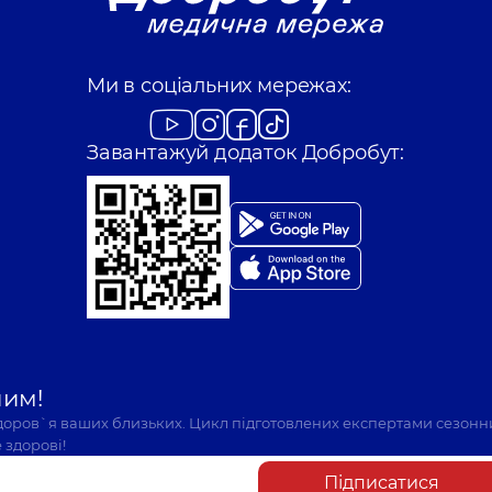
Ми в соціальних мережах:
Завантажуй додаток Добробут:
шим!
здоров`я ваших близьких. Цикл підготовлених експертами сезонн
 здорові!
Підписатися