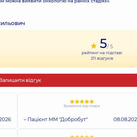
м можна виявити онкологію на ранніх стадіях».
асильович
5
/ 5
рейтинг на підставі
211
відгуків
Залишити відгук
Враження від лікаря
.2026
– Пацієнт ММ "Добробут"
08.08.20