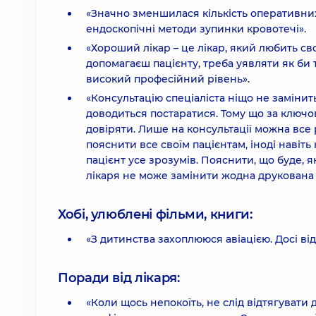
«Значно зменшилася кількість оперативни
ендоскопічні методи зупинки кровотечі».
«Хороший лікар – це лікар, який любить свої
допомагаєш пацієнту, треба уявляти як би т
високий професійний рівень».
«Консультацію спеціаліста ніщо не замінит
доводиться постаратися. Тому що за ключо
довіряти. Лише на консультації можна все 
пояснити все своїм пацієнтам, іноді навіт
пацієнт усе зрозумів. Пояснити, що буде, 
лікаря не може замінити жодна друкована 
Хобі, улюблені фільми, книги:
«З дитинства захоплююся авіацією. Досі ві
Поради від лікаря:
«Коли щось непокоїть, не слід відтягувати 