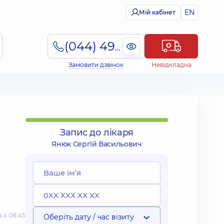
EN
Мій кабінет
(044) 495-2-888
Замовити дзвінок
Невідкладна
Запис до лікаря
Янюк Сергій Васильович
 о 08:45
Оберіть дату / час візиту