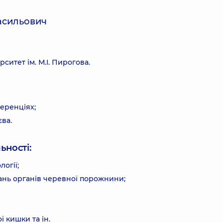
асильович
итет ім. М.І. Пирогова.
еренціях;
єва.
ьності:
огії;
ань органів черевної порожнини;
 кишки та ін.