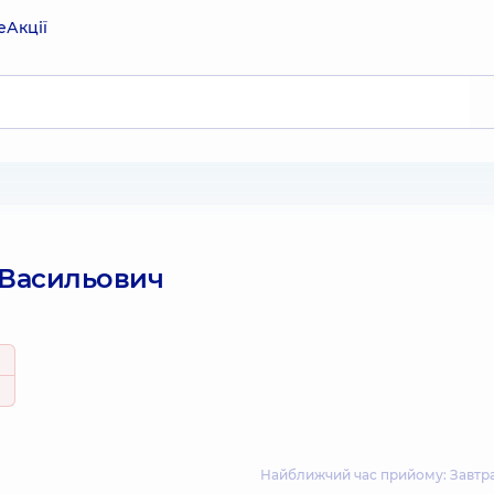
е
Акції
 Васильович
Найближчий час прийому: Завтра