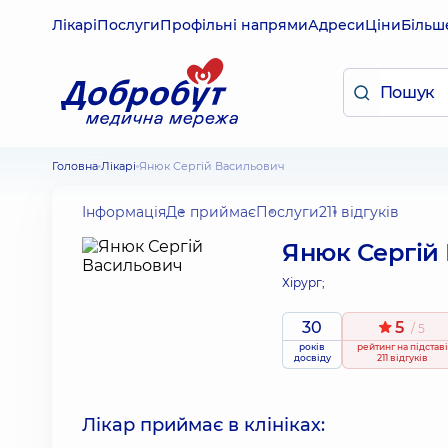
Лікарі
Послуги
Профільні напрями
Адреси
Ціни
Більш
Головна
Лікарі
Янюк Сергій Васильович
Інформація
Де приймає
Послуги
211 відгуків
Янюк Сергій
Хірург;
30
5
/ 5
років
рейтинг
на підставі
досвіду
211 відгуків
Лікар приймає в клініках: