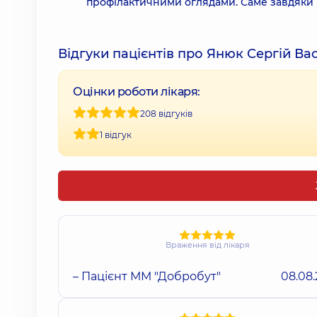
профілактичними оглядами. Саме завдяки ї
Відгуки пацієнтів про Янюк Сергій В
Оцінки роботи лікаря:
208 відгуків
1 відгук
Враження від лікаря
– Пацієнт ММ "Добробут"
08.08