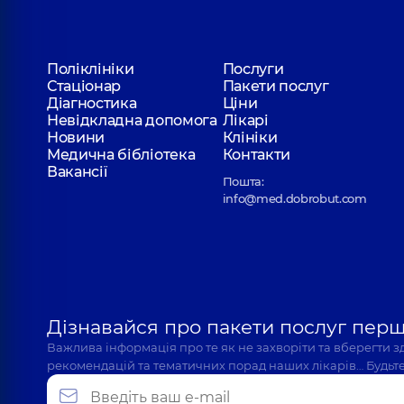
Поліклініки
Послуги
Стаціонар
Пакети послуг
Діагностика
Ціни
Невідкладна допомога
Лікарі
Новини
Клініки
Медична бібліотека
Контакти
Вакансії
Пошта:
info@med.dobrobut.com
Дізнавайся про пакети послуг пер
Важлива інформація про те як не захворіти та вберегти 
рекомендацій та тематичних порад наших лікарів… Будьте