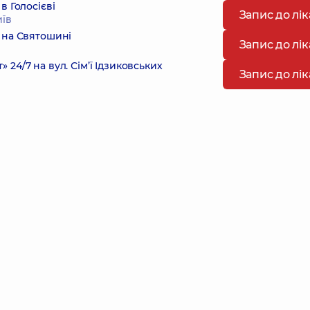
в Голосієві
Запис до лі
иїв
 на Святошині
Запис до лі
4/7 на вул. Сім’ї Ідзиковських
Запис до лі