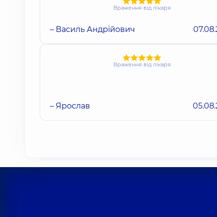
Враження від лікаря
– Василь Андрійович
07.08
Враження від лікаря
– Ярослав
05.08