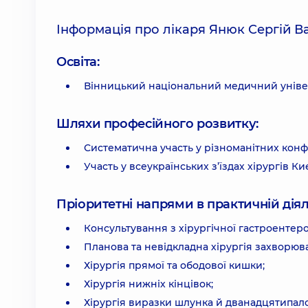
Інформація про лікаря Янюк Сергій В
Освіта:
Вінницький національний медичний універс
Шляхи професійного розвитку:
Систематична участь у різноманітних конф
Участь у всеукраїнських з’їздах хірургів Ки
Пріоритетні напрями в практичній діял
Консультування з хірургічної гастроентерол
Планова та невідкладна хірургія захворюв
Хірургія прямої та ободової кишки;
Хірургія нижніх кінцівок;
Хірургія виразки шлунка й дванадцятипалої