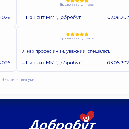
Враження від лікаря
.2026
– Пацієнт ММ "Добробут"
07.08.20
Враження від лікаря
Лікар професійний, уважний, спеціаліст.
.2026
– Пацієнт ММ "Добробут"
03.08.20
Читати всі відгуки…