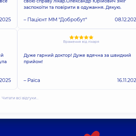
 все
свою справу лікар.Олександр Юрійович зміг
заспокоїти та повірити в одужання. Дякую.
.2025
– Пацієнт ММ "Добробут"
08.12.20
Враження від лікаря
ий
Дуже гарний доктор! Дуже вдячна за швидкий
ула
прийом!
.2025
– Раїса
16.11.20
Читати всі відгуки…