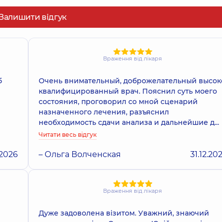
Залишити відгук
Враження від лікаря
б
Очень внимательный, доброжелательный высок
квалифицированный врач. Пояснил суть моего
состояния, проговорил со мной сценарий
назначенного лечения, разъяснил
необходимость сдачи анализа и дальнейшие д...
Читати весь відгук
.2026
– Ольга Волченская
31.12.20
Враження від лікаря
Дуже задоволена візитом. Уважний, знаючий