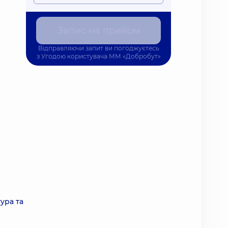
Запис на прийом
Відправляючи запит ви погоджуєтесь
з
Угодою користувача
ММ «Добробут»
тура та