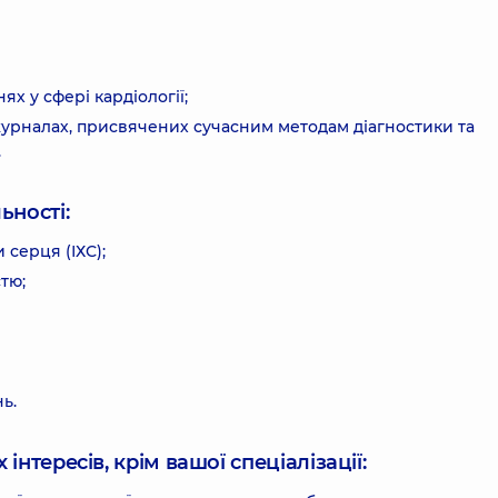
х у сфері кардіології;
журналах, присвячених сучасним методам діагностики та
.
ьності:
 серця (ІХС);
тю;
ь.
інтересів, крім вашої спеціалізації: