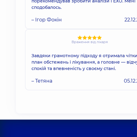
порекомендував зробити аналізи і ЕХО. Мені
сподобалось.
– Ігор Фокін
22.12
Враження від лікаря
Завдяки грамотному підходу я отримала чітк
план обстежень і лікування, а головне — відч
спокій та впевненість у своєму стані.
– Тетяна
05.12