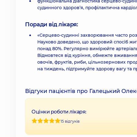
функціональна діагностика серцево-судинн
судинного здоров’я, профілактична кардіол
Поради від лікаря:
«Серцево-судинні захворювання часто розв
Науково доведено, що здоровий спосіб жи
понад 80%. Регулярно вимірюйте артеріаль
Відмовтеся від куріння, обмежте вживання
овочів, фруктів, риби, цільнозернових пр
на тиждень, підтримуйте здорову вагу та п
Відгуки пацієнтів про Галецький Оле
Оцінки роботи лікаря:
15 відгуків