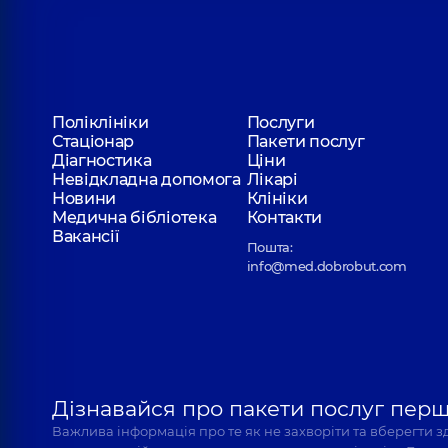
Поліклініки
Послуги
Стаціонар
Пакети послуг
Діагностика
Ціни
Невідкладна допомога
Лікарі
Новини
Клініки
Медична бібліотека
Контакти
Вакансії
Пошта:
info@med.dobrobut.com
Дізнавайся про пакети послуг пер
Важлива інформація про те як не захворіти та вберегти 