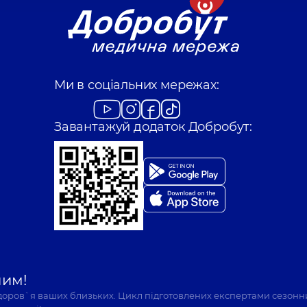
Ми в соціальних мережах:
Завантажуй додаток Добробут:
шим!
здоров`я ваших близьких. Цикл підготовлених експертами сезонн