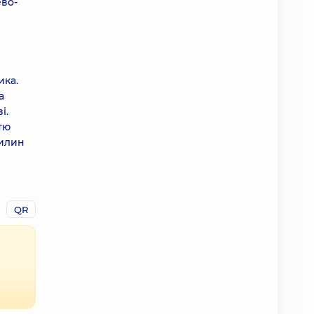
ево-
ика.
а
і.
тю
вилин
QR