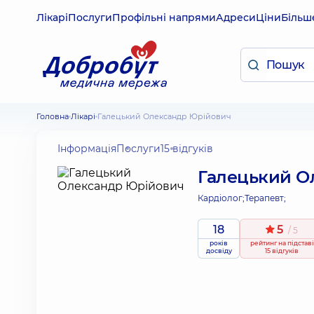
Лікарі
Послуги
Профільні напрями
Адреси
Ціни
Більш
Головна
Лікарі
Галецький Олександр Юрійович
Інформація
Послуги
15 відгуків
Галецький О
Кардіолог;
Терапевт;
18
5
/ 5
років
рейтинг
на підставі
досвіду
15 відгуків