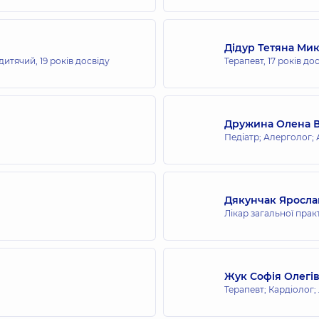
Дідур Тетяна Мик
дитячий,
19 років досвіду
Терапевт,
17 років до
Дружина Олена 
Педіатр; Алерголог;
Дякунчак Яросла
Лікар загальної прак
Жук Софія Олегі
Терапевт; Кардіолог;