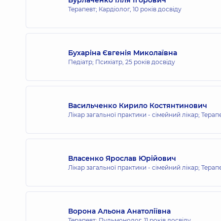
Терапевт; Кардіолог,
10 років досвіду
Медичний Центр «Добробут» для 
просп. Володимира Івасюка (Героїв Сталін
Бухаріна Євгенія Миколаївна
Педіатр; Психіатр,
25 років досвіду
Медичний Центр «Добробут» для 
Васильченко Кирило Костянтинович
вул. Святошинська, 3-Б, м. Київ
Лікар загальної практики - сімейний лікар; Терап
Медичний Центр «Добробут» для
Власенко Ярослав Юрійович
вул. Олександра Мишуги, 12, м. Київ
Лікар загальної практики - сімейний лікар; Терап
Медичний Центр «Добробут» для 
Ворона Альона Анатоліївна
вул. Драгоманова, 21-А, м. Київ
Терапевт; Пульмонолог,
11 років досвіду