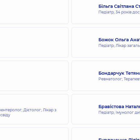
Більга Світлана С
Педіатр,
34 років дос
сієї родини в Ірпені
Божок Ольга Анат
Педіатр; Лікар загаль
сієї родини в Голосієві
1, м. Київ
Бондарчук Тетян
Ревматолог; Терапев
всієї родини на Берестейській
Бравістова Ната
оентеролог; Дієтолог; Лікар з
Педіатр; Імунолог д
освіду
сієї родини на Софіївській Борщагівці
а
Бурлаченко Лілія