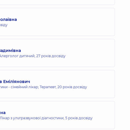
олаївна
свіду
Вадимівна
 Алерголог дитячий,
27 років досвіду
в Еміліянович
тики - сімейний лікар; Терапевт,
20 років досвіду
вна
 Лікар з ультразвукової діагностики,
5 років досвіду