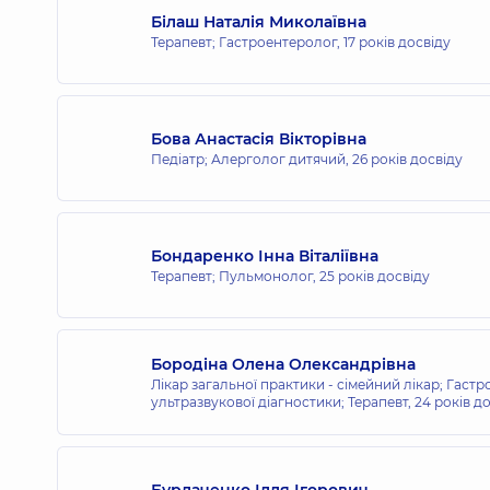
Білаш Наталія Миколаївна
Терапевт; Гастроентеролог,
17 років досвіду
Медичний Центр «Добробут» для в
вул. Поезії (Грибоєдова), 8-А, м. Ірпінь
Бова Анастасія Вікторівна
Педіатр; Алерголог дитячий,
26 років досвіду
Медичний Центр «Добробут» для в
вул. Самійла Кішки (Маршала Конєва), 10/
Бондаренко Інна Віталіївна
Терапевт; Пульмонолог,
25 років досвіду
Медичний Центр «Добробут» для 
вул. Ігоря Сікорського, 1, м. Київ
Бородіна Олена Олександрівна
Лікар загальної практики - сімейний лікар; Гастр
ультразвукової діагностики; Терапевт,
24 років д
Медичний Центр «Добробут» для в
вул. Яблунева, 26, Софіївська Борщагівк
Бурлаченко Ілля Ігорович