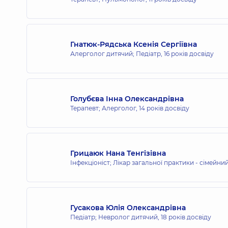
Медичний Центр «Добробут» для в
Гнатюк-Рядська Ксенія Сергіївна
вул. Татарська, 2-Е, м. Київ
Алерголог дитячий; Педіатр,
16 років досвіду
Медичний центр «Добробут». Цент
Голубєва Інна Олександрівна
56
Терапевт; Алерголог,
14 років досвіду
просп. Повітряних Сил, 56, м. Київ
Грицаюк Нана Тенгізівна
Інфекціоніст; Лікар загальної практики - сімейний
Гусакова Юлія Олександрівна
Педіатр; Невролог дитячий,
18 років досвіду