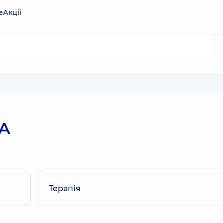
е
Акції
А
Терапія