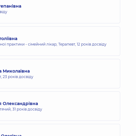
тепанівна
віду
оліївна
ної практики - сімейний лікар; Терапевт,
12 років досвіду
а Миколаївна
т,
23 років досвіду
ля Олександрівна
итячий,
31 років досвіду
 Олегівна