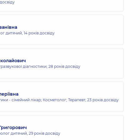
 досвіду
Іванівна
ог дитячий,
14 років досвіду
иколайович
ьтразвукової діагностики,
28 років досвіду
леріївна
тики - сімейний лікар; Косметолог; Терапевт,
23 років досвіду
Григорович
ролог дитячий,
29 років досвіду