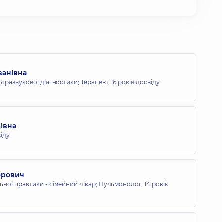
ванівна
льтразвукової діагностики; Терапевт,
16 років досвіду
рівна
віду
горович
льної практики - сімейний лікар; Пульмонолог,
14 років