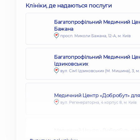
Клініки, де надаються послуги
Багатопрофільний Медичний Цент
Бажана
просп. Миколи Бажана, 12-А, м. Київ
Багатопрофільний Медичний Центр
Ідзиковських
вул. Сім'ї Ідзиковських (М. Мишина), 3, м.
Медичний Центр «Добробут» для 
вул. Регенераторна, 4 корпус 8, м. Київ
Медичний Центр «Добробут» для 
вул. Євгена Коновальця 34-А, м. Київ