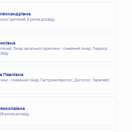
Олександрівна
ролог дитячий,
6 років досвіду
рисівна
ячий; Лікар загальної практики - сімейний лікар; Педіатр;
свіду
а Павлівна
тики - сімейний лікар; Гастроентеролог; Дієтолог; Терапевт,
 Миколаївна
28 років досвіду