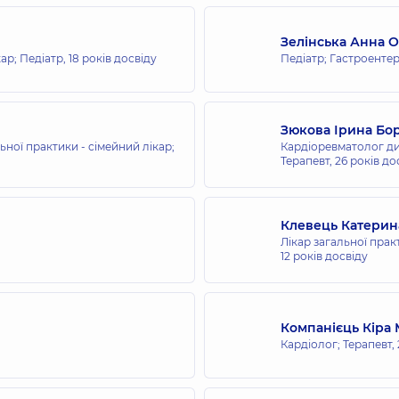
Зелінська Анна 
кар; Педіатр,
18 років досвіду
Педіатр; Гастроенте
Зюкова Ірина Бо
ьної практики - сімейний лікар;
Кардіоревматолог дит
Терапевт,
26 років до
Клевець Катерин
Лікар загальної прак
12 років досвіду
Компанієць Кіра
Кардіолог; Терапевт,