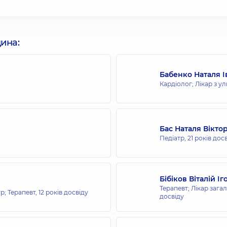
всієї родини на Олімпійській
цина:
Бабенко Наталя І
Кардіолог; Лікар з у
всієї родини в ЖК Новопечерські Липки
Бас Наталя Вікто
Педіатр,
21 років дос
сієї родини на Русанівці
Бібіков Віталій І
Терапевт; Лікар зага
тр; Терапевт,
12 років досвіду
досвіду
всієї родини у Броварах