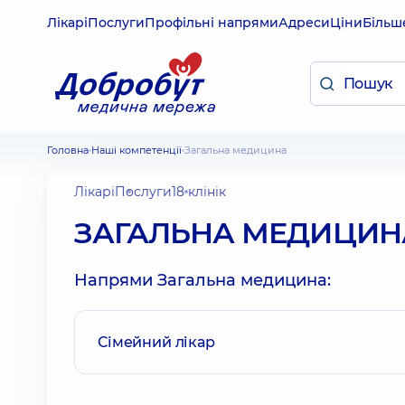
Лікарі
Послуги
Профільні напрями
Адреси
Ціни
Більш
Головна
Наші компетенції
Загальна медицина
Лікарі
Послуги
18 клінік
ЗАГАЛЬНА МЕДИЦИН
Напрями Загальна медицина:
Сімейний лікар