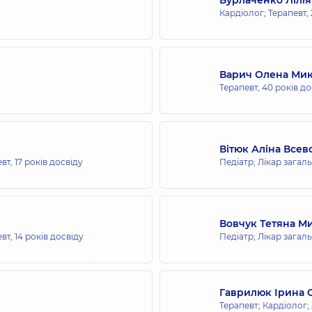
Кардіолог; Терапевт,
всієї родини на Оболоні
града), 16-В, м. Київ
Варич Олена Мик
Терапевт,
40 років до
всієї родини на Святошині
Вітюк Аліна Всев
евт,
17 років досвіду
Педіатр; Лікар загаль
 дорослих на Позняках
Вовчук Тетяна М
евт,
14 років досвіду
Педіатр; Лікар загал
всієї родини на Позняках
Гаврилюк Ірина 
Терапевт; Кардіолог;