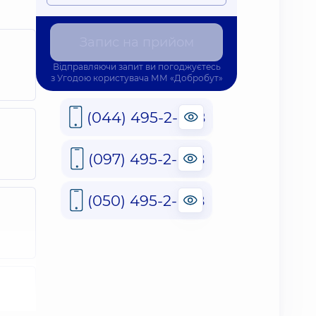
Запис на прийом
Відправляючи запит ви погоджуєтесь
з
Угодою користувача
ММ «Добробут»
(044) 495-2-888
(097) 495-2-888
(050) 495-2-888