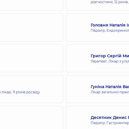
діагностики,
12 років
сієї родини на вул. Татарській
Головня Наталія 
Педіатр; Ендокринол
р психічного здоров'я на Повітряних Сил,
Григор Сергій М
Терапевт; Лікар з ул
Гуніна Наталія Ва
 лікар,
11 років досвіду
Лікар загальної прак
Десятник Денис 
Педіатр; Гастроенте