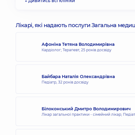
↓ Дивитись всі клініки
Медичний Центр «Добробут» для 
Лікарі, які надають послуги Загальна меди
вул. Антоновича, 40, м. Київ
Афоніна Тетяна Володимирівна
Кардіолог; Терапевт,
25 років досвіду
Медичний Центр «Добробут» для 
вул. Андрія Верхогляда, 16-А, м. Київ
Байбара Наталія Олександрівна
Педіатр,
32 років досвіду
Медичний Центр «Добробут» для в
вул. Ентузіастів 1/2, м. Київ
Білоконський Дмитро Володимирович
Лікар загальної практики - сімейний лікар; Педіа
Медичний Центр «Добробут» для 
вул. Київська, 221-Б, м. Бровари