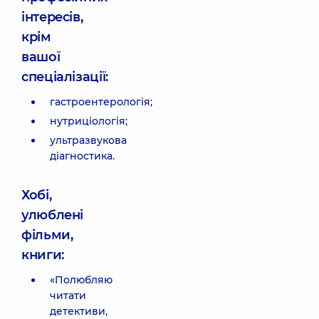
інтересів,
крім
вашої
спеціалізації:
гастроентерологія;
нутриціологія;
ультразвукова
діагностика.
Хобі,
улюблені
фільми,
книги:
«Полюбляю
читати
детективи,