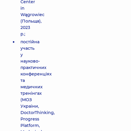
Center
in
Wągrowiec
(Польща),
2023
р.;
постійна
участь
у
науково-
практичних
конференціях
та
медичних
тренінгах
(МОЗ
України,
DoctorThinking,
Progress
Platform,