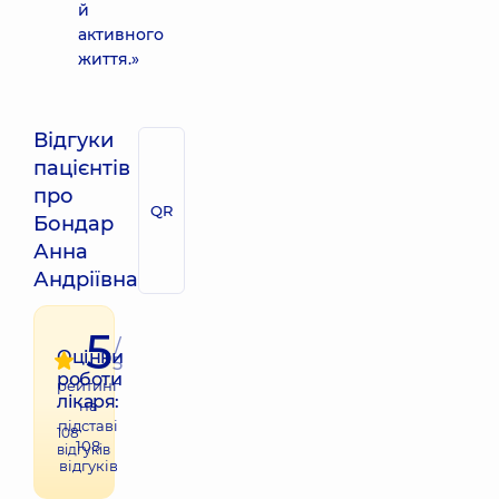
й
активного
життя.»
Відгуки
пацієнтів
про
QR
Бондар
Анна
Андріївна
5
/
Оцінки
5
роботи
рейтинг
лікаря:
на
підставі
108
108
відгуків
відгуків