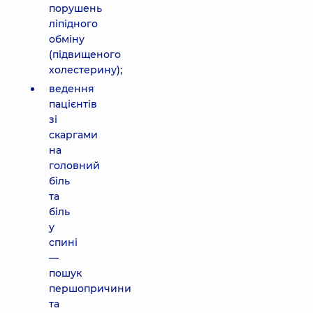
порушень
ліпідного
обміну
(підвищеного
холестерину);
ведення
пацієнтів
зі
скаргами
на
головний
біль
та
біль
у
спині
—
пошук
першопричини
та