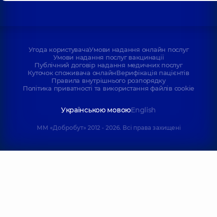
Угода користувача
Умови надання онлайн послуг
Умови надання послуг вакцинації
Публічний договір надання медичних послуг
Куточок споживача онлайн
Верифікація пацієнтів
Правила внутрішнього розпорядку
Політика приватності та використання файлів cookie
Українською мовою
English
ММ «Добробут» 2012 - 2026. Всі права захищені