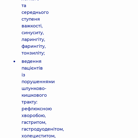
та
середнього
ступеня
важкості,
синуситу,
ларингіту,
фарингіту,
тонзиліту;
ведення
пацієнтів
із
порушеннями
шлунково-
кишкового
тракту:
рефлюксною
хворобою,
гастритом,
гастродуоденітом,
холециститом,