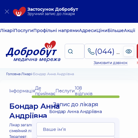
Застосунок Добробут
Зручний запис до лікаря
Лікарі
Послуги
Профільні напрями
Адреси
Ціни
Більше
Акції
(044) 495-2-888
Замовити дзвінок
Головна
Лікарі
Бондар Анна Андріївна
Де
108
Інформація
Послуги
приймає
відгуків
Запис до лікаря
Бондар Анна
Бондар Анна Андріївна
Андріївна
Лікар загальної практики -
сімейний лікар;
Терапевт;