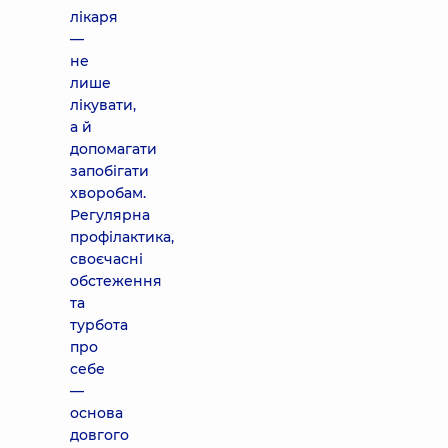
лікаря
—
не
лише
лікувати,
а й
допомагати
запобігати
хворобам.
Регулярна
профілактика,
своєчасні
обстеження
та
турбота
про
себе
—
основа
довгого