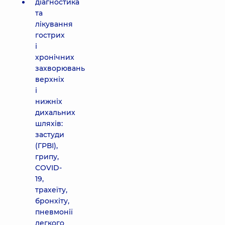
діагностика
та
лікування
гострих
і
хронічних
захворювань
верхніх
і
нижніх
дихальних
шляхів:
застуди
(ГРВІ),
грипу,
COVID-
19,
трахеїту,
бронхіту,
пневмонії
легкого