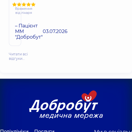
Враження
від лікаря
– Пацієнт
ММ
03.07.2026
"Добробут"
Читати всі
відгуки…
Поліклініки
Послуги
Ми в соціаль