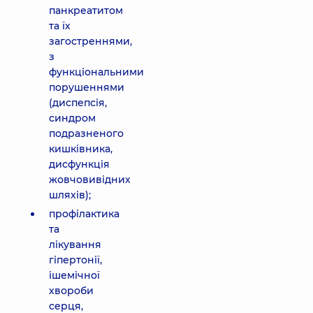
панкреатитом
та їх
загостреннями,
з
функціональними
порушеннями
(диспепсія,
синдром
подразненого
кишківника,
дисфункція
жовчовивідних
шляхів);
профілактика
та
лікування
гіпертонії,
ішемічної
хвороби
серця,