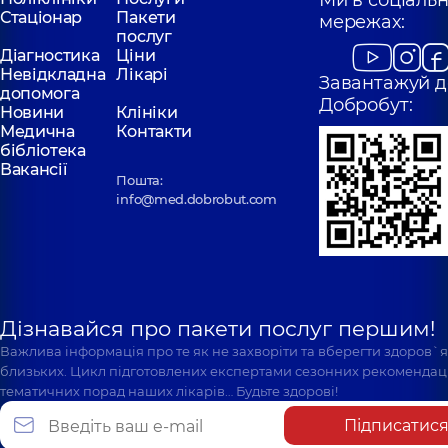
Стаціонар
Пакети
мережах:
послуг
Діагностика
Ціни
Невідкладна
Лікарі
Завантажуй д
допомога
Добробут:
Новини
Клініки
Медична
Контакти
бібліотека
Вакансії
Пошта:
info@med.dobrobut.com
Дізнавайся про пакети послуг першим!
Важлива інформація про те як не захворіти та вберегти здоров`
близьких. Цикл підготовлених експертами сезонних рекомендаці
тематичних порад наших лікарів… Будьте здорові!
Підписатис