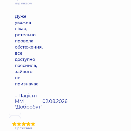
від лікаря
Дуже
уважна
лікар,
ретельно
провела
обстеження,
все
доступно
пояснила,
зайвого
не
призначає
– Пацієнт
ММ
02.08.2026
"Добробут"
Враження