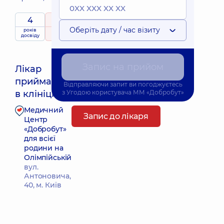
4
5
/ 5
Оберіть дату / час візиту
років
рейтинг
на підставі
досвіду
108 відгуків
Запис на прийом
Лікар
приймає
Найближчий час прийому: Сьогодні о 14:30
Відправляючи запит ви погоджуєтесь
в клініці
з
Угодою користувача
ММ «Добробут»
Медичний
Запис до лікаря
Центр
«Добробут»
для всієї
родини на
Олімпійській
вул.
Антоновича,
40, м. Київ