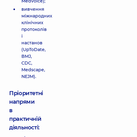
Medvoice);
вивчення
міжнародних
клінічних
протоколів
і
настанов
(UpToDate,
BMJ,
CDC,
Medscape,
NEJM).
Пріоритетні
напрями
в
практичній
діяльності: