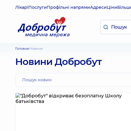
Лікарі
Послуги
Профільні напрями
Адреси
Ціни
Більш
Головна
Новини
Новини Добробут