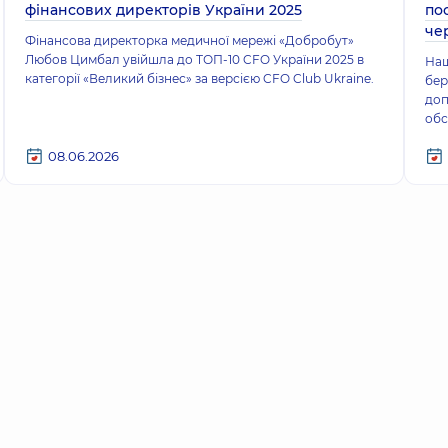
фінансових директорів України 2025
по
че
Фінансова директорка медичної мережі «Добробут»
Любов Цимбал увійшла до ТОП-10 CFO України 2025 в
Наш
категорії «Великий бізнес» за версією CFO Club Ukraine.
бер
доп
обс
08.06.2026