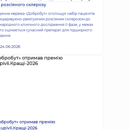
д розсіяного склерозу
ична мережа «Добробут» оголошує набір пацієнтів
рецидивуючо-ремітуючим розсіяним склерозом до
народного клінічного дослідження II фази, у межах
го оцінюється сучасний препарат для підшкірного
дення.
24.06.2026
обробут» отримав премію
upivli.Кращі-2026