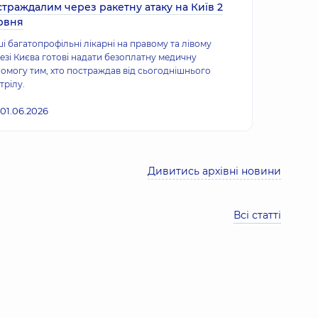
страждалим через ракетну атаку на Київ 2
рвня
і багатопрофільні лікарні на правому та лівому
езі Києва готові надати безоплатну медичну
омогу тим, хто постраждав від сьогоднішнього
трілу.
01.06.2026
Дивитись архівні новини
Всі статті