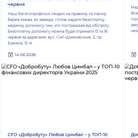
червня
Мед
Все
Наші багатопрофільні лікарні на правому та лівому
тор
березі Києва, як завжди, готові надати безоплатну
зак
медичну допомогу тим, хто постраждав від обстрілу.
нез
Безоплатну допомогу можна буде отримати 15 та 16
червня за адресами: вул. Сімʼї Ідзиковських, 3, пр.
Бажана, 12-А
14.06.2026
CFO «Добробуту» Любов Цимбал – у ТОП-10
До