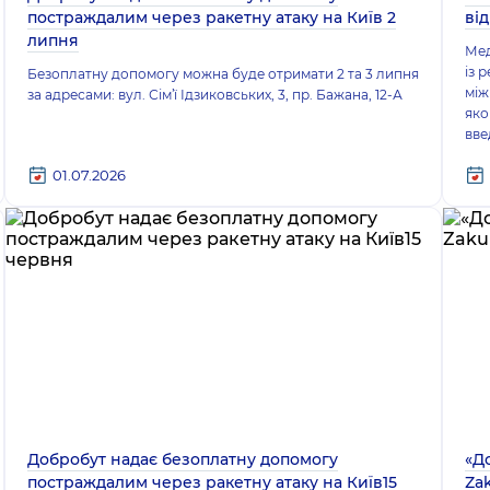
постраждалим через ракетну атаку на Київ 2
ві
липня
Мед
із 
Безоплатну допомогу можна буде отримати 2 та 3 липня
між
за адресами: вул. Сімʼї Ідзиковських, 3, пр. Бажана, 12-А
яко
вве
01.07.2026
Добробут надає безоплатну допомогу
«Д
постраждалим через ракетну атаку на Київ15
Zak