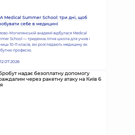
A Medical Summer School: три дні, щоб
робувати себе в медицині
иєво-Могилянській академії відбулася Medical
mer School — триденна літня школа для учнів і
ниць 10–11 класів, які розглядають медицину як
бутню професію.
12.07.2026