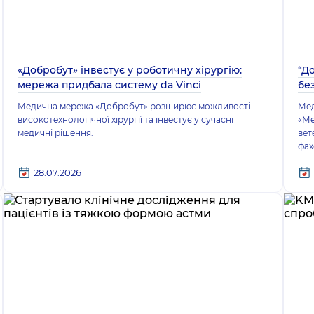
«Добробут» інвестує у роботичну хірургію:
“Д
мережа придбала систему da Vinci
бе
Медична мережа «Добробут» розширює можливості
Мед
високотехнологічної хірургії та інвестує у сучасні
«Ме
медичні рішення.
вет
фах
28.07.2026