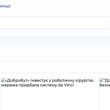
е
Акції