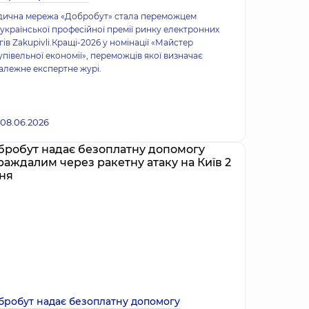
ична мережа «Добробут» стала переможцем
української професійної премії ринку електронних
гів Zakupivli.Кращі-2026 у номінації «Майстер
упівельної економії», переможців якої визначає
алежне експертне журі.
08.06.2026
бробут надає безоплатну допомогу