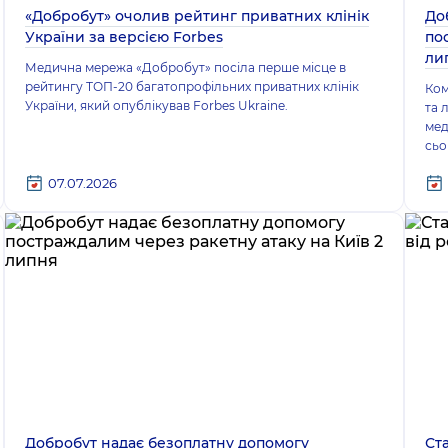
«Добробут» очолив рейтинг приватних клінік
До
України за версією Forbes
по
ли
Медична мережа «Добробут» посіла перше місце в
рейтингу ТОП-20 багатопрофільних приватних клінік
Ком
України, який опублікував Forbes Ukraine.
та 
мед
сьо
07.07.2026
Добробут надає безоплатну допомогу
Ст