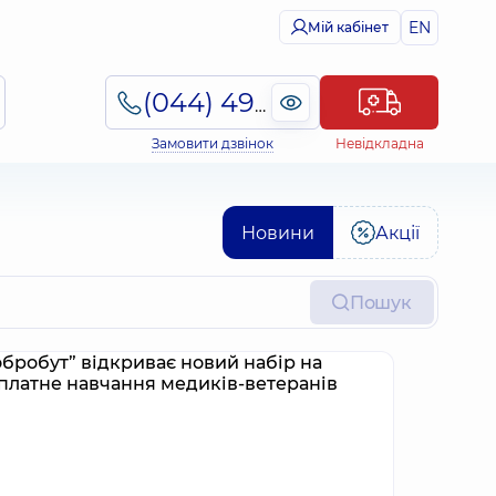
EN
Мій кабінет
(044) 495-2-888
Замовити дзвінок
Невідкладна
Новини
Акції
Пошук