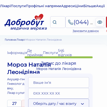
Лікарі
Послуги
Профільні напрями
Адреси
Ціни
Більше
Акції
(044) 495-2-888
Замовити дзвінок
Головна
Лікарі
Мороз Наталія Леонідівна
Де
546
Інформація
Послуги
приймає
відгуків
Запис до лікаря
Мороз Наталія
Мороз Наталія Леонідівна
Леонідівна
Акушер-гінеколог;
Гінеколог дитячого та підліткового
віку;
Лікар з ультразвукової діагностики;
27
5
Оберіть дату / час візиту
/ 5