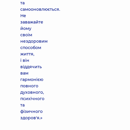
та
самооновлюється.
Не
заважайте
йому
своїм
нездоровим
способом
життя,
і він
віддячить
вам
гармонією
повного
духовного,
психічного
та
фізичного
здоров'я.»