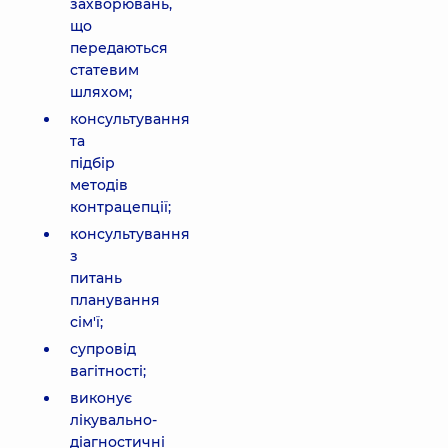
захворювань,
що
передаються
статевим
шляхом;
консультування
та
підбір
методів
контрацепції;
консультування
з
питань
планування
сім'ї;
супровід
вагітності;
виконує
лікувально-
діагностичні