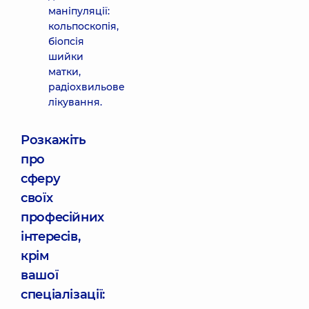
маніпуляції:
кольпоскопія,
біопсія
шийки
матки,
радіохвильове
лікування.
Розкажіть
про
сферу
своїх
професійних
інтересів,
крім
вашої
спеціалізації: