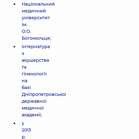
Національний
медичний
університет
ім.
О.О.
Богомольця;
інтернатура
з
акушерства
та
гінекології
на
базі
Дніпропетровської
державної
медичної
академії;
у
2013
р.