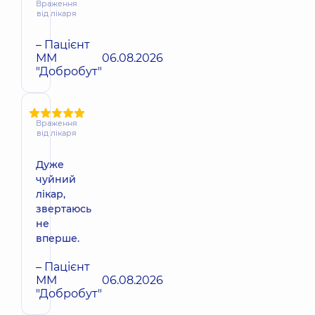
Враження
від лікаря
– Пацієнт
ММ
06.08.2026
"Добробут"
Враження
від лікаря
Дуже
чуйний
лікар,
звертаюсь
не
вперше.
– Пацієнт
ММ
06.08.2026
"Добробут"