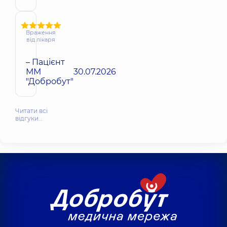
Враження
від лікаря
– Пацієнт
ММ
30.07.2026
"Добробут"
Читати всі
відгуки…