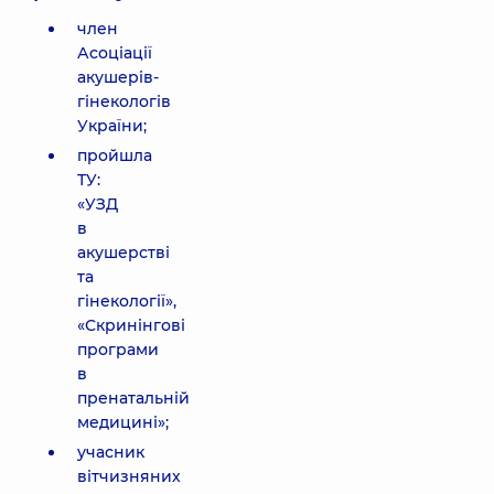
член
Асоціації
акушерів-
гінекологів
України;
пройшла
ТУ:
«УЗД
в
акушерстві
та
гінекології»,
«Скринінгові
програми
в
пренатальній
медицині»;
учасник
вітчизняних