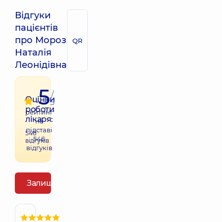
Відгуки
пацієнтів
про Мороз
QR
Наталія
Леонідівна
5
/
Оцінки
5
роботи
рейтинг
лікаря:
на
підставі
546
546
відгуків
відгуків
Залишити відгук