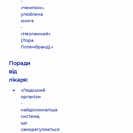
-
«Чемпіон»,
улюблена
книга
-
«Незламний»
(Лора
Гілленбранд).»
Поради
від
лікаря:
«Людський
організм
-
найдосконаліша
система,
що
саморегулюється