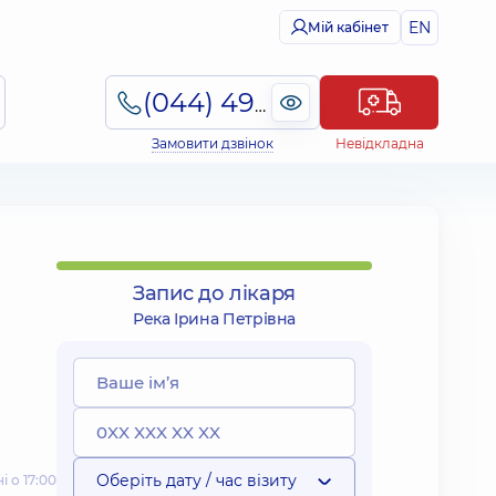
EN
Мій кабінет
(044) 495-2-888
Замовити дзвінок
Невідкладна
Запис до лікаря
Река Ірина Петрівна
Оберіть дату / час візиту
 о 17:00