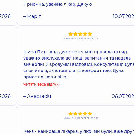
Приємна, уважна лікар. Дякую
.2026
– Марія
10.07.20
Враження від лікаря
Ірина Петрівна дуже ретельно провела огляд,
уважно вислухала всі наші запитання та надала
вичерпні й зрозумілі відповіді. Консультація бул
спокійною, змістовною та комфортною. Дуже
приємно, коли ліка...
Читати весь відгук
.2026
– Анастасія
06.07.20
Враження від лікаря
Река - найкраща лікарка, у якої ми були, вже дру