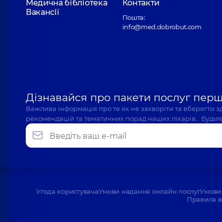
Медична бібліотека
Контакти
Вакансії
Пошта:
info@med.dobrobut.com
Дізнавайся про пакети послуг пер
Важлива інформація про те як не захворіти та вберегти 
рекомендацій та тематичних порад наших лікарів… Будьте
Угода користувача
Умови надання онлайн послуг
Умови 
Правила в