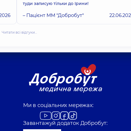
туди записую тільки до Ірини!
.2026
– Пацієнт ММ "Добробут"
22.06.20
Читати всі відгуки…
Ми в соціальних мережах:
Завантажуй додаток Добробут: