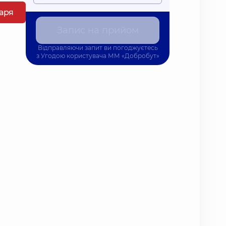
каря
Запис на прийом
Відправляючи запит ви погоджуєтесь
з
Угодою користувача
ММ «Добробут»