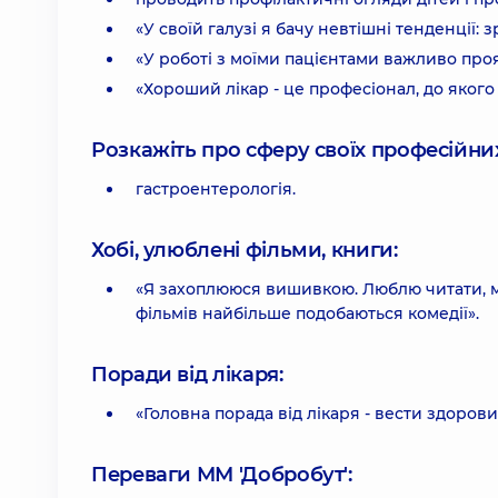
«У своїй галузі я бачу невтішні тенденції:
«У роботі з моїми пацієнтами важливо проя
«Хороший лікар - це професіонал, до якого 
Розкажіть про сферу своїх професійних 
гастроентерологія.
Хобі, улюблені фільми, книги:
«Я захоплююся вишивкою. Люблю читати, мі
фільмів найбільше подобаються комедії».
Поради від лікаря:
«Головна порада від лікаря - вести здорови
Переваги ММ 'Добробут':