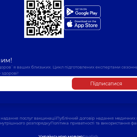
шим!
здоров`я ваших близьких. Цикл підготовлених експертами сезонн
 здорові!
Підписатися
надання послуг вакцинації
Публічний договір надання медичних 
нутрішнього розпорядку
Політика приватності та використання фа
Українською мовою
English