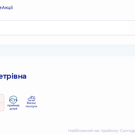
е
Акції
етрівна
Виїзні
приймає
послуги
дітей
Найближчий час прийому: Сьогодні