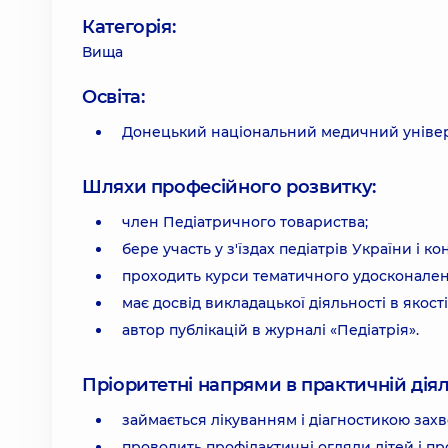
Категорія:
Вища
Освіта:
Донецький національний медичний універс
Шляхи професійного розвитку:
член Педіатричного товариства;
бере участь у з'їздах педіатрів України і к
проходить курси тематичного удосконален
має досвід викладацької діяльності в якост
автор публікацій в журналі «Педіатрія».
Пріоритетні напрями в практичній діял
займається лікуванням і діагностикою зах
проводить профілактичні огляди дітей і п