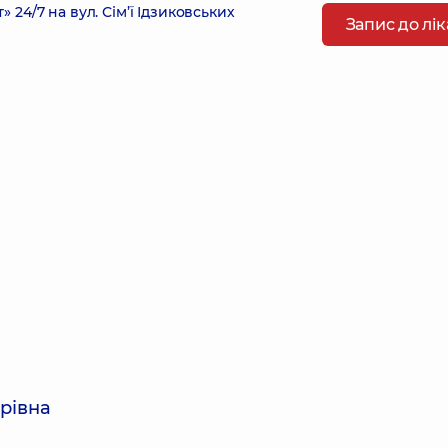
4/7 на вул. Сім’ї Ідзиковських
Запис до лі
трівна