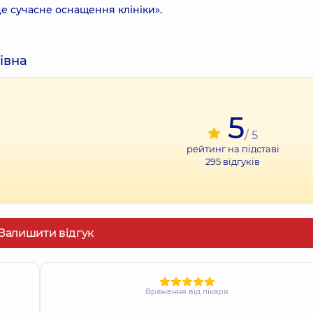
це сучасне оснащення клініки».
івна
5
/ 5
рейтинг на підставі
295
відгуків
Залишити відгук
Враження від лікаря