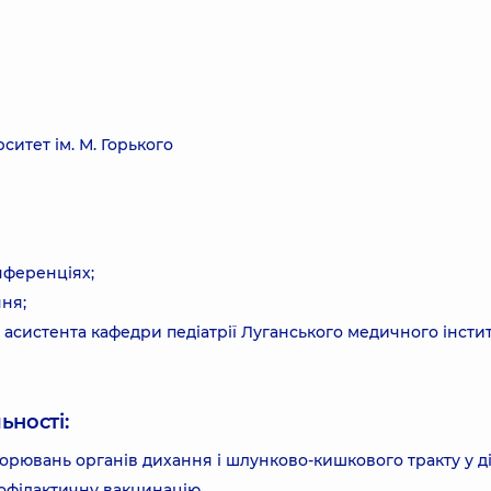
итет ім. М. Горького
онференціях;
ня;
і асистента кафедри педіатрії Луганського медичного інстит
ьності:
ворювань органів дихання і шлунково-кишкового тракту у ді
рофілактичну вакцинацію.