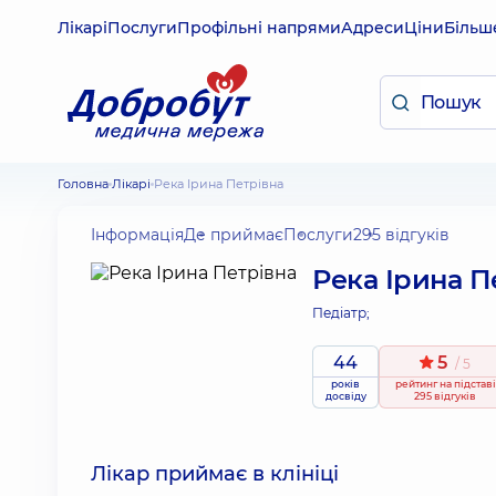
Лікарі
Послуги
Профільні напрями
Адреси
Ціни
Більш
Головна
Лікарі
Река Ірина Петрівна
Інформація
Де приймає
Послуги
295 відгуків
Река Ірина П
Педіатр;
44
5
/ 5
років
рейтинг
на підставі
досвіду
295 відгуків
Лікар приймає в клініці