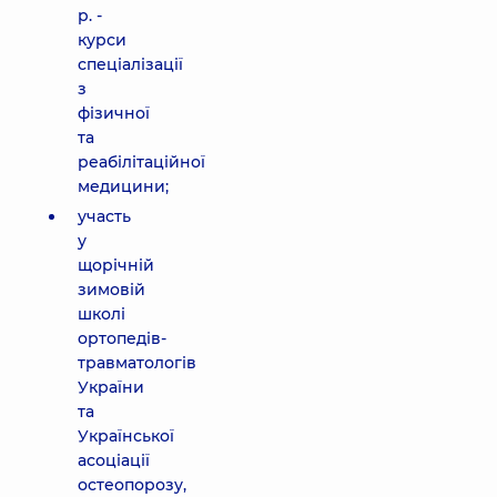
р. -
курси
спеціалізації
з
фізичної
та
реабілітаційної
медицини;
участь
у
щорічній
зимовій
школі
ортопедів-
травматологів
України
та
Української
асоціації
остеопорозу,