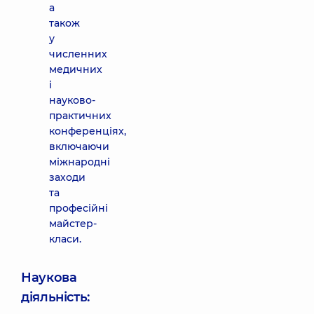
а
також
у
численних
медичних
і
науково-
практичних
конференціях,
включаючи
міжнародні
заходи
та
професійні
майстер-
класи.
Наукова
діяльність: