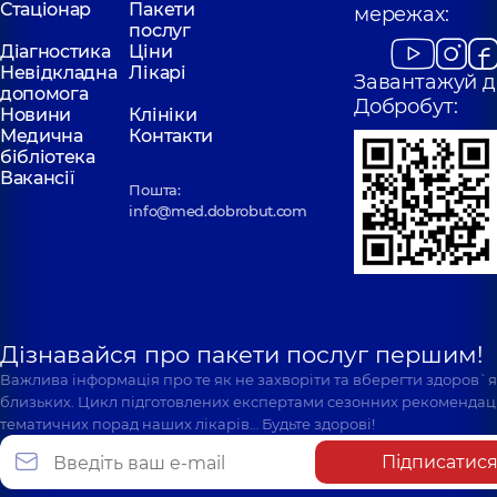
Стаціонар
Пакети
мережах:
послуг
Діагностика
Ціни
Невідкладна
Лікарі
Завантажуй д
допомога
Добробут:
Новини
Клініки
Медична
Контакти
бібліотека
Вакансії
Пошта:
info@med.dobrobut.com
Дізнавайся про пакети послуг першим!
Важлива інформація про те як не захворіти та вберегти здоров`
близьких. Цикл підготовлених експертами сезонних рекомендаці
тематичних порад наших лікарів… Будьте здорові!
Підписатис