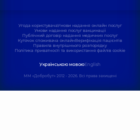
Угода користувача
Умови надання онлайн послуг
Умови надання послуг вакцинації
Публічний договір надання медичних послуг
Куточок споживача онлайн
Верифікація пацієнтів
Правила внутрішнього розпорядку
Політика приватності та використання файлів cookie
Українською мовою
English
ММ «Добробут» 2012 - 2026. Всі права захищені