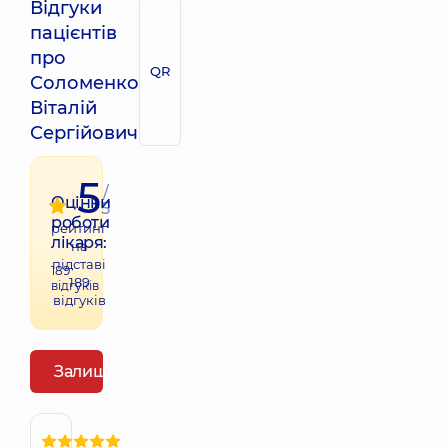
Відгуки
пацієнтів
про
QR
Соломенко
Віталій
Сергійович
5
/
Оцінки
5
роботи
рейтинг
лікаря:
на
підставі
189
189
відгуків
відгуків
Залишити відгук