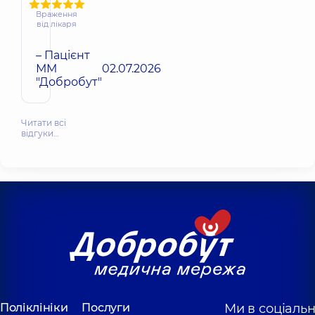
Враження
від лікаря
– Пацієнт
ММ
02.07.2026
"Добробут"
Читати всі
відгуки…
Поліклініки
Послуги
Ми в соціаль