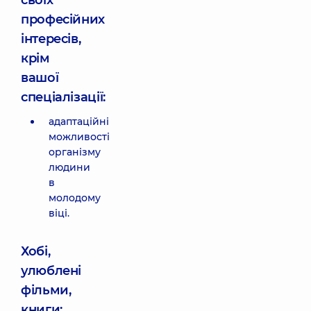
своїх
професійних
інтересів,
крім
вашої
спеціалізації:
адаптаційні
можливості
організму
людини
в
молодому
віці.
Хобі,
улюблені
фільми,
книги: