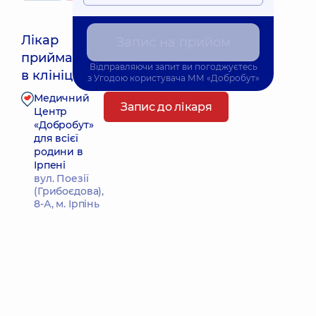
Лікар
Запис на прийом
приймає
Найближчий час прийому: 10.08.2026 14:00
Відправляючи запит ви погоджуєтесь
в клініці
з
Угодою користувача
ММ «Добробут»
Медичний
Запис до лікаря
Центр
«Добробут»
для всієї
родини в
Ірпені
вул. Поезії
(Грибоєдова),
8-А, м. Ірпінь