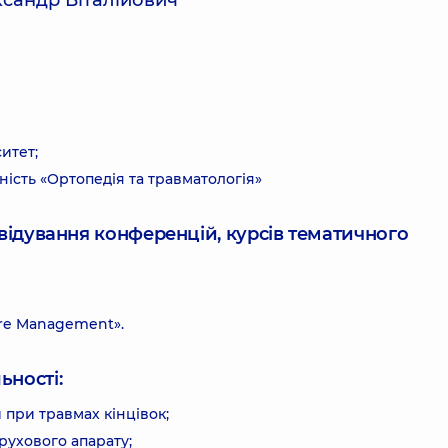
ксандр Віталійович
итет;
ість «Ортопедія та травматологія»
ідвідування конференцій, курсів тематичного
ture Management».
ьності:
 при травмах кінцівок;
рухового апарату;