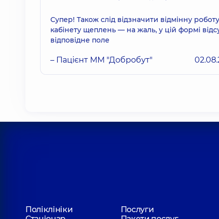
Супер! Також слід відзначити відмінну робот
кабінету щеплень — на жаль, у цій формі відс
відповідне поле
– Пацієнт ММ "Добробут"
02.08
Поліклініки
Послуги
Стаціонар
Пакети послуг