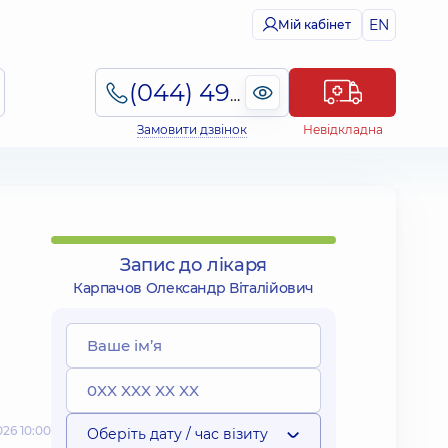
EN
Мій кабінет
(044) 495-2-888
Замовити дзвінок
Невідкладна
Запис до лікаря
Карпачов Олександр Віталійович
26 10:00
Оберіть дату / час візиту