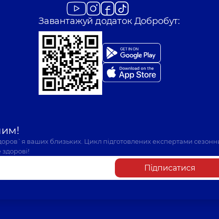
Завантажуй додаток Добробут:
шим!
здоров`я ваших близьких. Цикл підготовлених експертами сезонн
 здорові!
Підписатися