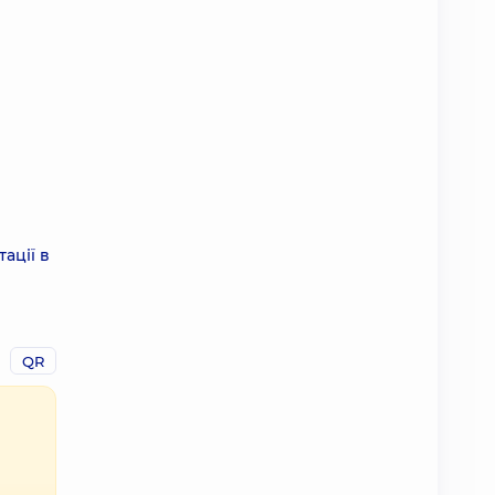
ації в
QR