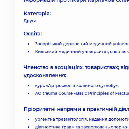
Інформація про лікаря Карпачов Оле
Категорія:
Друга
Освіта:
Запорізький державний медичний універс
Київський медичний університет, спеціальн
Членство в асоціаціях, товариствах; в
удосконалення:
курс «Артроскопія колінного суглобу»;
AO trauma Course «Basic Principles of Frac
Пріоритетні напрями в практичній діял
ургентна травматологія, надання допомоги
діагностика травм та захворювань опорно-