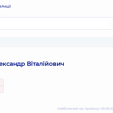
е
Акції
ександр Віталійович
Найближчий час прийому: 09.08.20