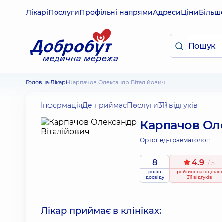
Лікарі
Послуги
Профільні напрями
Адреси
Ціни
Більш
Головна
Лікарі
Карпачов Олександр Віталійович
Інформація
Де приймає
Послуги
311 відгуків
Карпачов Ол
Ортопед-травматолог;
8
4.9
/ 5
років
рейтинг
на підставі
досвіду
311 відгуків
Лікар приймає в клініках: