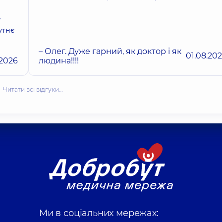
у
утнє
– Олег. Дуже гарний, як доктор і як
01.08.20
.2026
людина!!!!
Читати всі відгуки…
Ми в соціальних мережах: