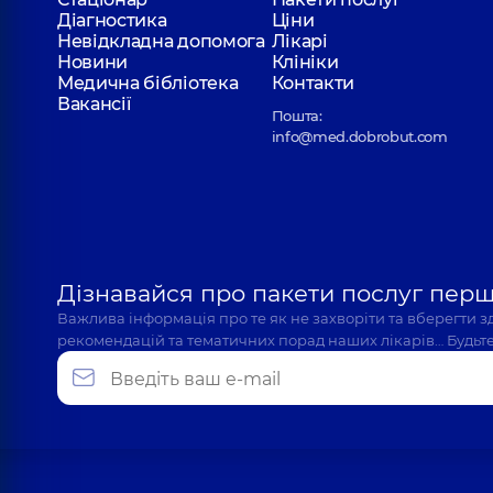
Діагностика
Ціни
Невідкладна допомога
Лікарі
Новини
Клініки
Медична бібліотека
Контакти
Вакансії
Пошта:
info@med.dobrobut.com
Дізнавайся про пакети послуг пер
Важлива інформація про те як не захворіти та вберегти 
рекомендацій та тематичних порад наших лікарів… Будьте