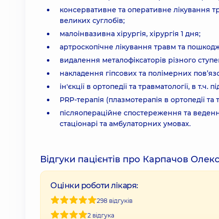
консервативне та оперативне лікування тр
великих суглобів;
малоінвазивна хірургія, хірургія 1 дня;
артроскопічне лікування травм та пошкодж
видалення металофіксаторів різного ступе
накладення гіпсових та полімерних пов’язок
ін'єкції в ортопедії та травматології, в т.ч. 
PRP-терапія (плазмотерапія в ортопедії та т
післяопераційне спостереження та ведення
стаціонарі та амбулаторних умовах.
Відгуки пацієнтів про Карпачов Олек
Оцінки роботи лікаря:
298 відгуків
2 відгука