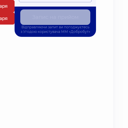
каря
Запис на прийом
каря
Відправляючи запит ви погоджуєтесь
з
Угодою користувача
ММ «Добробут»