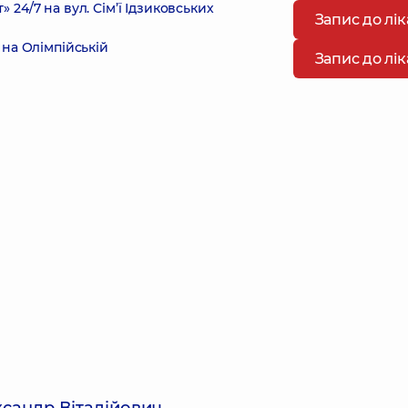
4/7 на вул. Сім’ї Ідзиковських
Запис до лі
на Олімпійській
Запис до лі