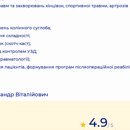
авм та захворювань кінцівок, спортивної травми, артрозів
ень колінного суглоба;
ня складності;
 (скотч-каст);
під контролем УЗД;
равматології);
 пацієнтів, формування програм післяопераційної реабіліт
сандр Віталійович
4.9
/ 5