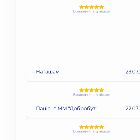
Враження від лікаря
– Наташам
23.07
Враження від лікаря
– Пацієнт ММ "Добробут"
22.07
Враження від лікаря