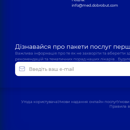
info@med.dobrobut.com
Дізнавайся про пакети послуг пер
Важлива інформація про те як не захворіти та вберегти 
рекомендацій та тематичних порад наших лікарів… Будьте
Угода користувача
Умови надання онлайн послуг
Умови 
Правила в