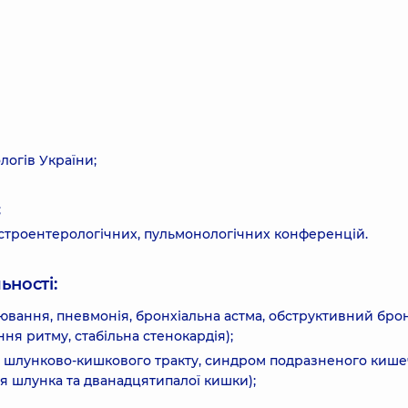
логів України;
;
астроентерологічних, пульмонологічних конференцій.
ьності:
ювання, пневмонія, бронхіальна астма, обструктивний бронх
ня ритму, стабільна стенокардія);
и шлунково-кишкового тракту, синдром подразненого кише
я шлунка та дванадцятипалої кишки);