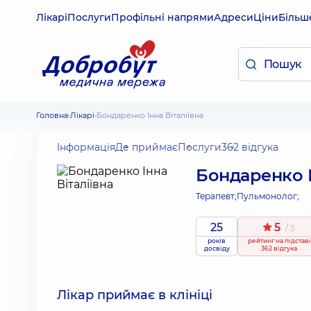
Лікарі
Послуги
Профільні напрями
Адреси
Ціни
Більш
Головна
Лікарі
Бондаренко Інна Віталіївна
Інформація
Де приймає
Послуги
362 відгука
Бондаренко І
Терапевт;
Пульмонолог;
25
5
/ 5
років
рейтинг
на підставі
досвіду
362 відгука
Лікар приймає в клініці