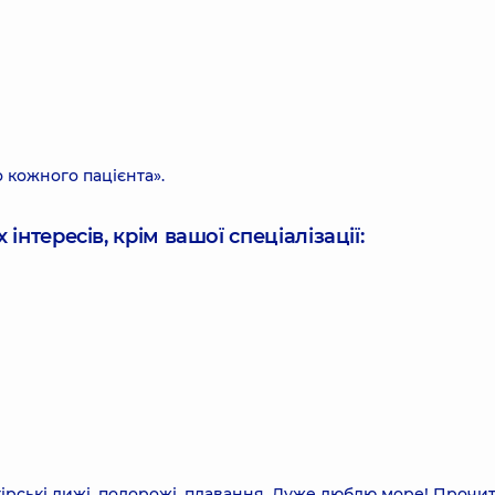
 кожного пацієнта».
інтересів, крім вашої спеціалізації:
гірські лижі, подорожі, плавання. Дуже люблю море! Прочи