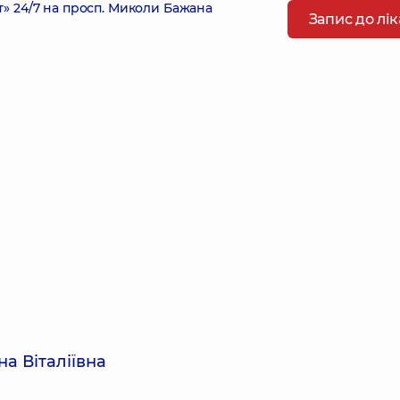
 24/7 на просп. Миколи Бажана
Запис до лі
а Віталіївна