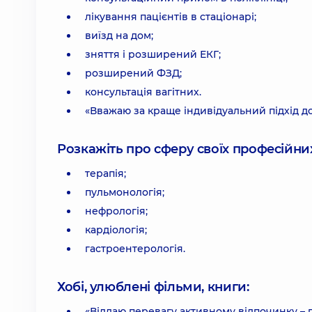
лікування пацієнтів в стаціонарі;
виїзд на дом;
зняття і розширений ЕКГ;
розширений ФЗД;
консультація вагітних.
«Вважаю за краще індивідуальний підхід до
Розкажіть про сферу своїх професійних 
терапія;
пульмонологія;
нефрологія;
кардіологія;
гастроентерологія.
Хобі, улюблені фільми, книги:
«Віддаю перевагу активному відпочинку – 