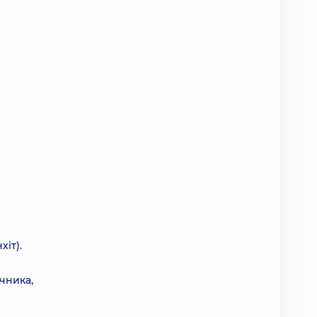
іт).
чника,