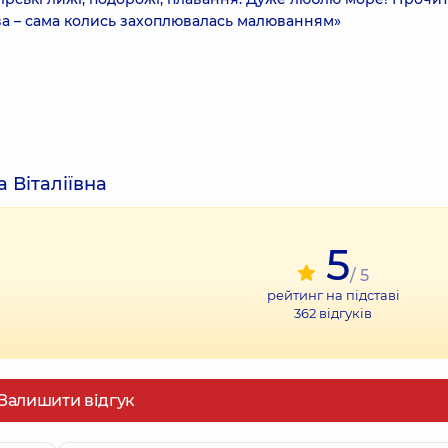
ва – сама колись захоплювалась малюванням»
 Віталіївна
5
/ 5
рейтинг на підставі
362
відгуків
Залишити відгук