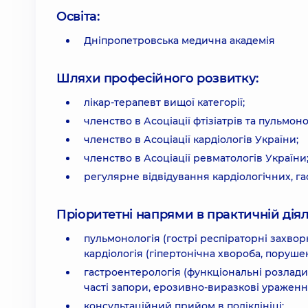
Освіта:
Дніпропетровська медична академія
Шляхи професійного розвитку:
лікар-терапевт вищої категорії;
членство в Асоціації фтізіатрів та пульмоно
членство в Асоціації кардіологів України;
членство в Асоціації ревматологів України
регулярне відвідування кардіологічних, г
Пріоритетні напрями в практичній діял
пульмонологія (гострі респіраторні захвор
кардіологія (гіпертонічна хвороба, порушен
гастроентерологія (функціональні розлад
часті запори, ерозивно-виразкові ураженн
консультаційний прийом в поліклініці;