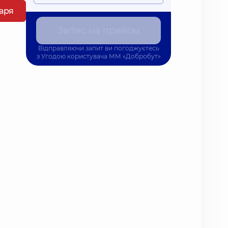
каря
Запис на прийом
Відправляючи запит ви погоджуєтесь
з
Угодою користувача
ММ «Добробут»