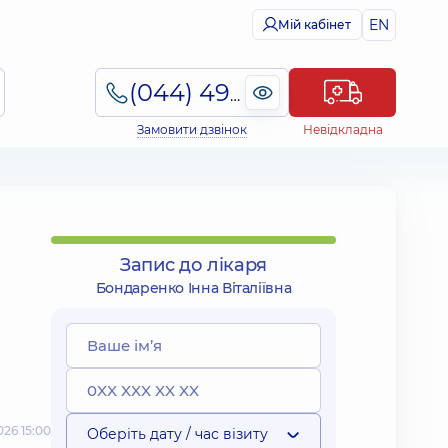
EN
Мій кабінет
(044) 495-2-888
Замовити дзвінок
Невідкладна
Запис до лікаря
Бондаренко Інна Віталіївна
26 15:00
Оберіть дату / час візиту