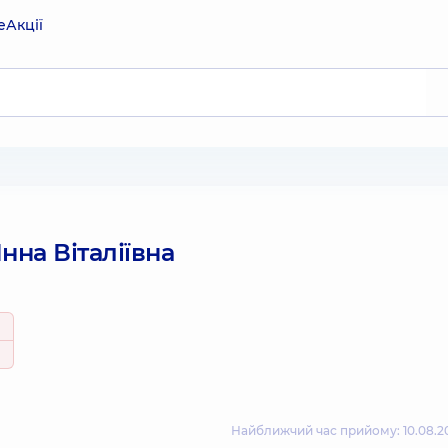
е
Акції
нна Віталіївна
Найближчий час прийому: 10.08.20