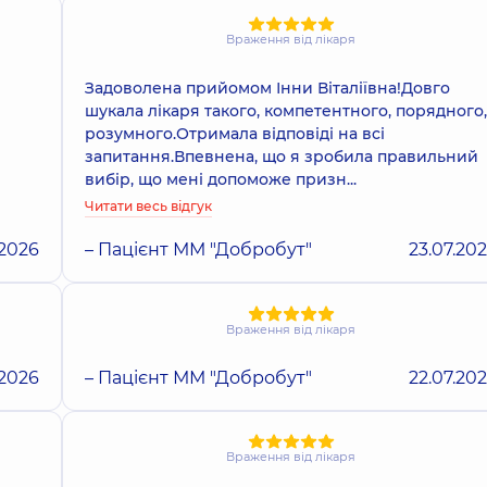
Враження від лікаря
Задоволена прийомом Інни Віталіївна!Довго
шукала лікаря такого, компетентного, порядного,
розумного.Отримала відповіді на всі
запитання.Впевнена, що я зробила правильний
вибір, що мені допоможе призн...
Читати весь відгук
.2026
– Пацієнт ММ "Добробут"
23.07.20
Враження від лікаря
.2026
– Пацієнт ММ "Добробут"
22.07.20
Враження від лікаря