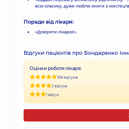
всю класику, дуже люблю книги з мистецт
Поради від лікаря:
«Довіряти лікарю!».
Відгуки пацієнтів про Бондаренко Інна
Оцінки роботи лікаря:
356 відгуків
2 відгука
1 відгук