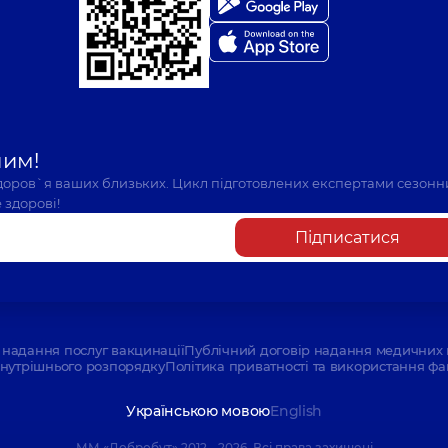
шим!
здоров`я ваших близьких. Цикл підготовлених експертами сезонн
 здорові!
Підписатися
надання послуг вакцинації
Публічний договір надання медичних 
нутрішнього розпорядку
Політика приватності та використання фа
Українською мовою
English
ММ «Добробут» 2012 - 2026. Всі права захищені