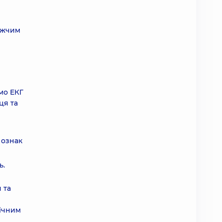
лижчим
мо ЕКГ
ця та
 ознак
ь.
 та
нічним