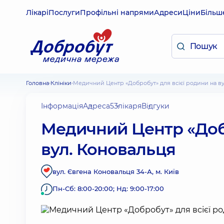
Лікарі
Послуги
Профільні напрями
Адреси
Ціни
Більш
Головна
Клініки
Медичний Центр «Добробут» для всієї родини на в
Інформація
Адреса
53
лікаря
Відгуки
Медичний Центр «Добр
вул. Коновальця
вул. Євгена Коновальця 34-А, м. Київ
Пн-Сб: 8:00-20:00; Нд: 9:00-17:00