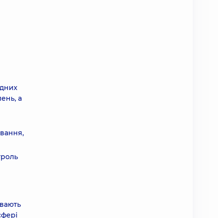
ідних
ень, а
ування,
троль
ивають
сфері