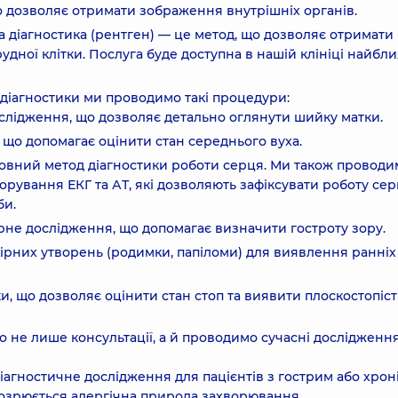
 дозволяє отримати зображення внутрішніх органів.
 діагностика (рентген) — це метод, що дозволяє отримати
грудної клітки. Послуга буде доступна в нашій клініці найб
 діагностики ми проводимо такі процедури:
слідження, що дозволяє детально оглянути шийку матки.
 що допомагає оцінити стан середнього вуха.
вний метод діагностики роботи серця. Ми також проводи
орування ЕКГ та АТ, які дозволяють зафіксувати роботу сер
би.
рне дослідження, що допомагає визначити гостроту зору.
рних утворень (родимки, папіломи) для виявлення ранніх
и, що дозволяє оцінити стан стоп та виявити плоскостопіст
 не лише консультації, а й проводимо сучасні дослідження
іагностичне дослідження для пацієнтів з гострим або хро
дозрюється алергічна природа захворювання.