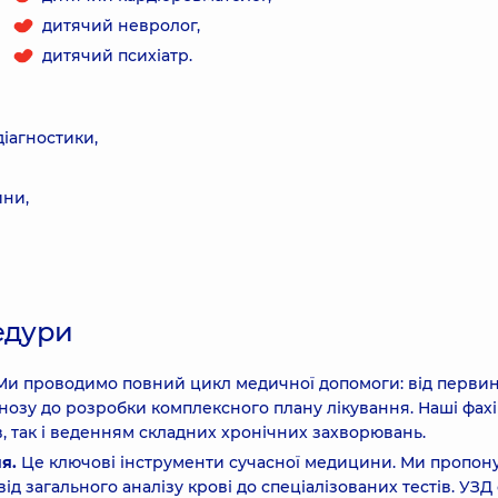
дитячий невролог,
дитячий психіатр.
діагностики,
ини,
едури
Ми проводимо повний цикл медичної допомоги: від перви
нозу до розробки комплексного плану лікування. Наші фахі
в, так і веденням складних хронічних захворювань.
я.
Це ключові інструменти сучасної медицини. Ми пропон
д загального аналізу крові до спеціалізованих тестів. УЗД 