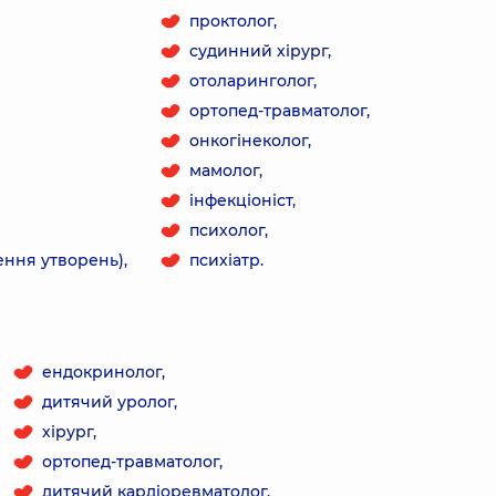
проктолог,
судинний хірург,
отоларинголог,
ортопед-травматолог,
онкогінеколог,
мамолог,
інфекціоніст,
психолог,
ння утворень),
психіатр.
ендокринолог,
дитячий уролог,
хірург,
ортопед-травматолог,
дитячий кардіоревматолог,