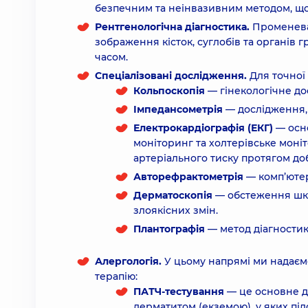
безпечним та неінвазивним методом, що
Рентгенологічна діагностика.
Променева
зображення кісток, суглобів та органів 
часом.
Спеціалізовані дослідження.
Для точної
Кольпоскопія
— гінекологічне до
Імпедансометрія
— дослідження,
Електрокардіографія (ЕКГ)
— осно
моніторинг та холтерівське моніт
артеріального тиску протягом до
Авторефрактометрія
— комп’юте
Дерматоскопія
— обстеження шкі
злоякісних змін.
Плантографія
— метод діагностик
Алергологія.
У цьому напрямі ми надаємо
терапію:
ПАТЧ-тестування
— це основне д
дерматитом (екземою), у яких пі