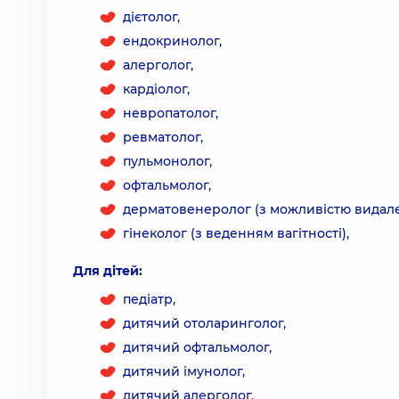
дієтолог,
ендокринолог,
алерголог,
кардіолог,
невропатолог,
ревматолог,
пульмонолог,
офтальмолог,
дерматовенеролог (з можливістю видале
гінеколог (з веденням вагітності),
Для дітей:
педіатр,
дитячий отоларинголог,
дитячий офтальмолог,
дитячий імунолог,
дитячий алерголог,