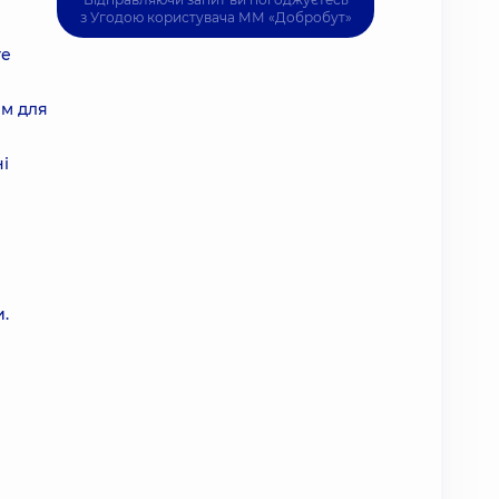
з
Угодою користувача
ММ «Добробут»
те
ям для
і
и.