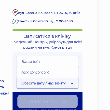
вул. Євгена Коновальця 34-А, м. Київ
Пн-Сб: 8:00-20:00; Нд: 9:00-17:00
Записатися в клініку
Медичний Центр «Добробут» для всієї
родини на вул. Коновальця
ро
Оберіть дату / час візиту
 та
тижня.
Запис на прийом
Відправляючи запит ви погоджуєтесь