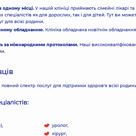
 одному місці.
У нашій клініці приймають сімейні лікарі та
 спеціалістів як для дорослих, так і для дітей. Тут ви може
 для всієї родини.
асному обладнанню.
Клініка обладнана новітнім обладнанн
ть за міжнародними протоколами.
Наші висококваліфікован
ми.
вців
 повний спектр послуг для підтримки здоров'я всієї родин
іалістів:
),
уролог,
хірург,