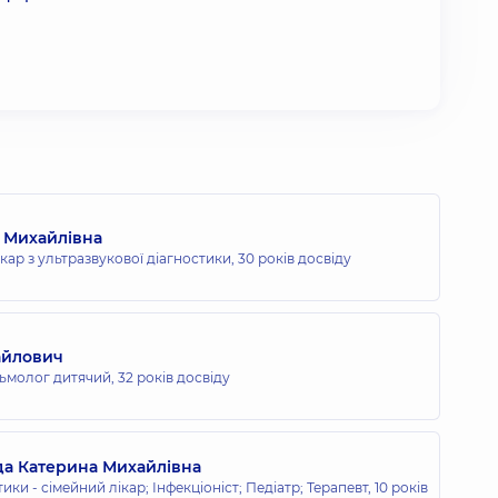
а Михайлівна
кар з ультразвукової діагностики,
30 років досвіду
айлович
ьмолог дитячий,
32 років досвіду
да Катерина Михайлівна
ики - сімейний лікар; Інфекціоніст; Педіатр; Терапевт,
10 років