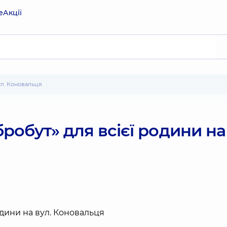
е
Акції
ул. Коновальця
обут» для всієї родини на