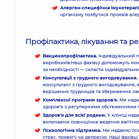
Алерген-специфічна імунотерапі
організму позбутися проявів алерг
Профілактика, лікування та ре
Вакцинопрофілактика.
Індивідуальний пі
виробників.Наші фахівці допоможуть ко
за необхідності — скласти індивідуальний
Консультації з грудного вигодовування.
консультант з грудного вигодовування, 
вирішення труднощів та збереження лакт
Комплексні програми здоров'я.
Ми надає
здоров'я з регулярними обстеженнями т
Здоров'я для всієї родини.
У клініці над
включаючи повноцінне ведення вагітнос
Психологічна підтримка.
Ми надаємо псих
стрес, тривогу чи депресію. Наші фахів