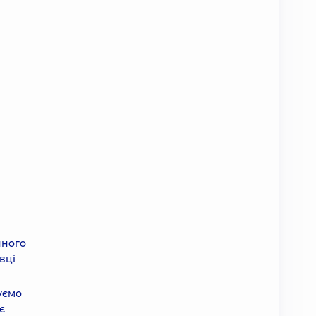
нного
вці
уємо
є