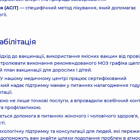
я (АСІТ)
— специфічний метод лікування, який допомагає
ії.
абілітація
дхід до вакцинації, використання якісних вакцин від пров
нтролювати виконання рекомендованого МОЗ графіка щепл
 план вакцинації для дорослих і дітей.
У нашому медичному центрі працює сертифікований
який надає підтримку мамам у питаннях налагодження год
ації.
мо не лише точкові послуги, а впровадили всебічний кон
а профілактикою.
ається допомога в питаннях жіночого і чоловічого здоров'я,
ті.
ологічну підтримку та консультації для людей, які переж
ці допоможуть вам знайти шляхи подолання проблем в атмо