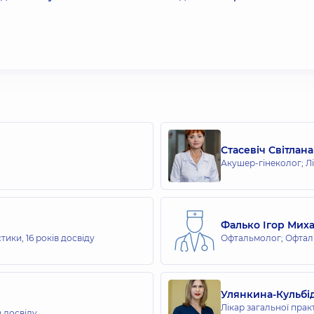
Стасевіч Світлан
Акушер-гінеколог; Лі
Фалько Ігор Мих
стики,
16 років досвіду
Офтальмолог; Офтал
Улянкина-Кульбі
Лікар загальної практ
в досвіду