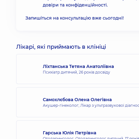
довіри та конфіденційності.
Запишіться на консультацію вже сьогодні!
Лікарі, які приймають в клініці
Ліхтанська Тетяна Анатоліївна
Психіатр дитячий,
26 років досвіду
Самохлєбова Олена Олегівна
Акушер-гінеколог; Лікар з ультразвукової діагно
Гарська Юлія Петрівна
Отоларинголог; Отоларинголог дитячий,
17 рокі