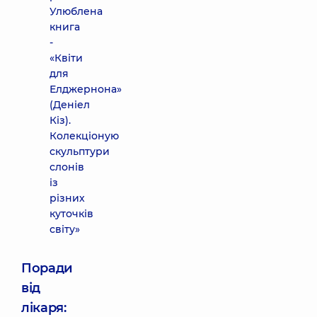
Улюблена
книга
-
«Квіти
для
Елджернона»
(Деніел
Кіз).
Колекціоную
скульптури
слонів
із
різних
куточків
світу»
Поради
від
лікаря: