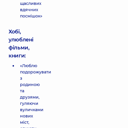
щасливих
вдячних
посмішок»
Хобі,
улюблені
фільми,
книги:
«Люблю
подорожувати
з
родиною
та
друзями,
гуляючи
вуличками
нових
міст,