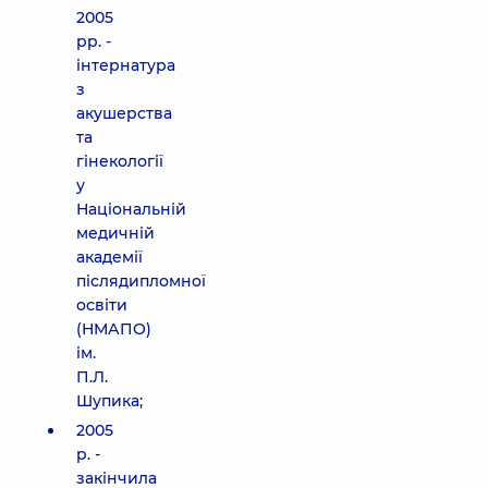
2005
рр. -
інтернатура
з
акушерства
та
гінекології
у
Національній
медичній
академії
післядипломної
освіти
(НМАПО)
ім.
П.Л.
Шупика;
2005
р. -
закінчила