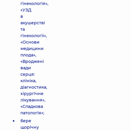
гінекологія»,
«УЗД
в
акушерстві
та
гінекології»,
«Основи
медицини
плода»,
«Вроджені
вади
серця:
клініка,
діагностика,
хірургічне
лікування»,
«Спадкова
патологія»;
бере
щорічну