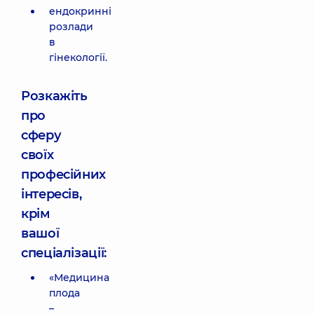
ендокринні
розлади
в
гінекології.
Розкажіть
про
сферу
своїх
професійних
інтересів,
крім
вашої
спеціалізації:
«Медицина
плода
–