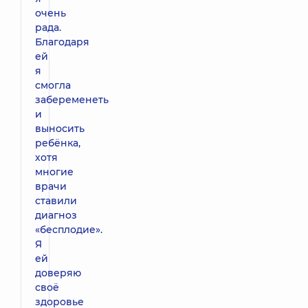
очень
рада.
Благодаря
ей
я
смогла
забеременеть
и
выносить
ребёнка,
хотя
многие
врачи
ставили
диагноз
«бесплодие».
Я
ей
доверяю
своё
здоровье