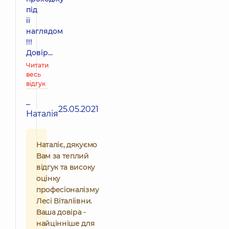
під
її
наглядом
!!!
Довір...
Читати
весь
відгук
–
25.05.2021
Наталія
Наталіє, дякуємо
Вам за теплий
відгук та високу
оцінку
професіоналізму
Лесі Віталіївни.
Ваша довіра -
найцінніше для