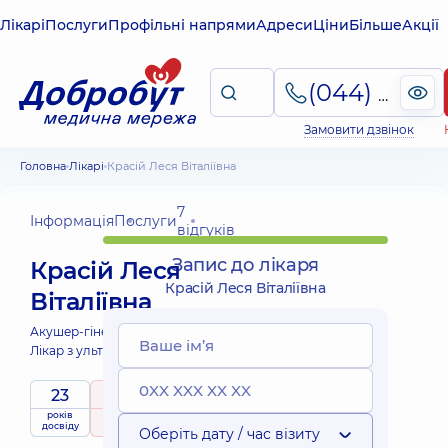
Лікарі
Послуги
Профільні напрями
Адреси
Ціни
Більше
Акції
(044) 495-2-888
Замовити дзвінок
Головна
Лікарі
Красій Леся Віталіївна
7
Інформація
Послуги
відгуків
Запис до лікаря
Красій Леся
Красій Леся Віталіївна
Віталіївна
Акушер-гінеколог;
Лікар з ультразвукової діагностики;
23
5
/ 5
років
рейтинг
на підставі
Експерт
досвіду
7 відгуків
Оберіть дату / час візиту