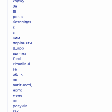
ходжу.
За
15
років
безпліддя
є
з
ким
порівняти.
Щиро
вдячна
Лесі
Віталіївні
за
облік
по
вагітності,
ніхто
мене
не
розумів
так