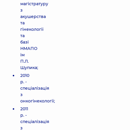
магістратуру
з
акушерства
та
гінекології
та
базі
НМАПО
ім
П.Л.
Шупика;
2010
р. -
спеціалізація
з
онкогінекології;
2011
р. -
спеціалізація
з