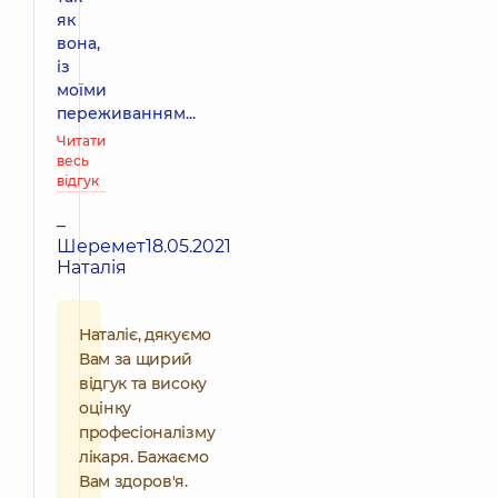
як
вона,
із
моїми
переживанням...
Читати
весь
відгук
–
Шеремет
18.05.2021
Наталія
Наталіє, дякуємо
Вам за щирий
відгук та високу
оцінку
професіоналізму
лікаря. Бажаємо
Вам здоров'я.