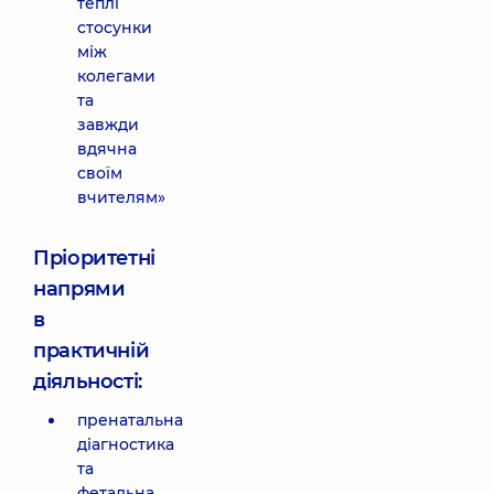
теплі
стосунки
між
колегами
та
завжди
вдячна
своїм
вчителям»
Пріоритетні
напрями
в
практичній
діяльності:
пренатальна
діагностика
та
фетальна