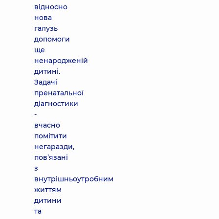
відносно
нова
галузь
допомоги
ще
ненародженій
дитині.
Задачі
пренатальної
діагностики
-
вчасно
помітити
негаразди,
пов’язані
з
внутрішньоутробним
життям
дитини
та