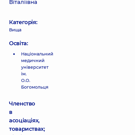
Віталіївна
Категорія:
Вища
Освіта:
Національний
медичний
університет
ім.
О.О.
Богомольця
Членство
в
асоціаціях,
товариствах;