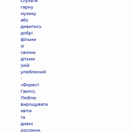
слухати
гарну
музику
або
дивитись
добрі
фільми
зі
своїми
дітьми
(мій
улюблений
-
«Форест
Гамп»).
Люблю
вирощувати
квіти
та
дивні
рослини.