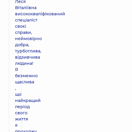
Леся
Віталіївна
висококваліфікований
спеціаліст
своєї
справи,
неймовірно
добра,
турботлива,
відзивчива
людина!
Я
безмежно
щаслива
,
що
найкращий
період
свого
життя
я
проходжу