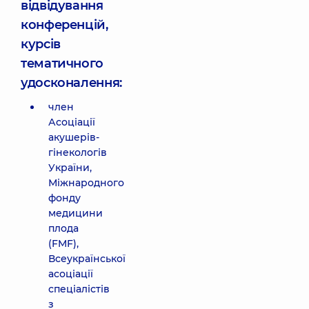
відвідування
конференцій,
курсів
тематичного
удосконалення:
член
Асоціації
акушерів-
гінекологів
України,
Міжнародного
фонду
медицини
плода
(FMF),
Всеукраїнської
асоціації
спеціалістів
з