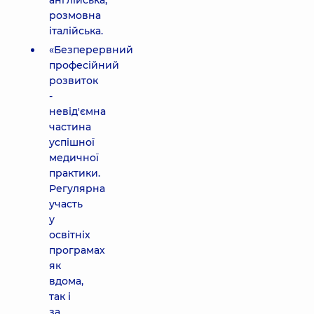
англійська,
розмовна
італійська.
«Безперервний
професійний
розвиток
-
невід'ємна
частина
успішної
медичної
практики.
Регулярна
участь
у
освітніх
програмах
як
вдома,
так і
за