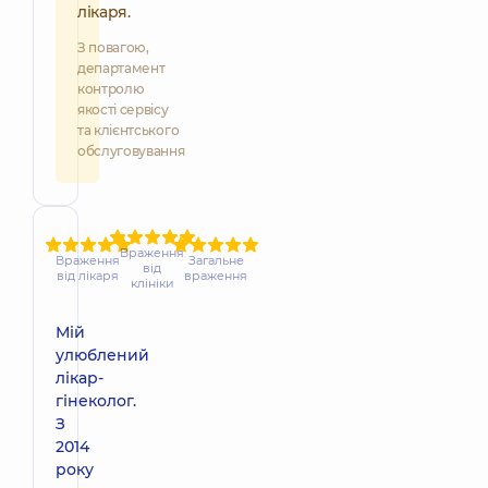
лікаря.
З повагою,
департамент
контролю
якості сервісу
та клієнтського
обслуговування
Враження
Враження
Загальне
від
від лікаря
враження
клініки
Мій
улюблений
лікар-
гінеколог.
З
2014
року