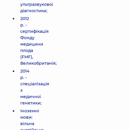
ультразвукової
діагностики;
2012
р. -
сертифікація
Фонду
медицини
плода
(FMF),
Великобританія;
2014
р. -
спеціалізація
з
медичної
генетики;
Іноземні
мови:
вільна