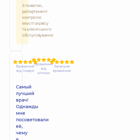
З повагою,
департамент
контролю
якості сервісу
та клієнтського
обслуговування
Враження
Враження
Загальне
від
від лікаря
враження
клініки
Самый
лучший
врач!
Однажды
мне
посоветовали
её,
чему
я