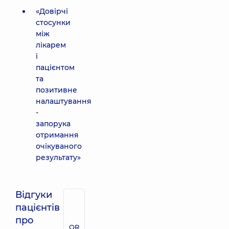
«Довірчі
стосунки
між
лікарем
і
пацієнтом
та
позитивне
налаштування
-
запорука
отримання
очікуваного
результату»
Відгуки
пацієнтів
про
QR