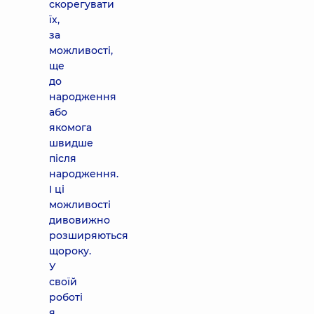
скорегувати
їх,
за
можливості,
ще
до
народження
або
якомога
швидше
після
народження.
І ці
можливості
дивовижно
розширяються
щороку.
У
своїй
роботі
я