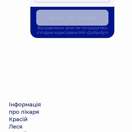
Запис на прийом
Відправляючи запит ви погоджуєтесь
з
Угодою користувача
ММ «Добробут»
Інформація
про лікаря
Красій
Леся