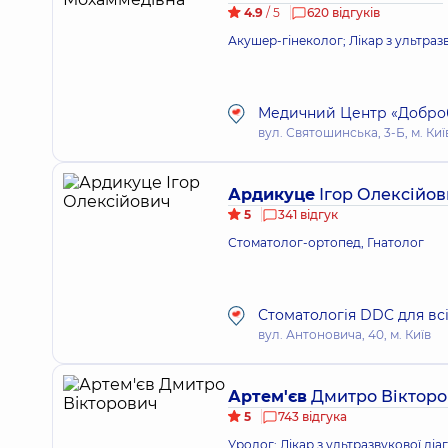
4.9
/ 5
620 відгуків
Акушер-гінеколог; Лікар з ультраз
Медичний Центр «Добробу
вул. Святошинська, 3-Б, м. Киї
Ардикуце
Ігор Олексійов
5
341 відгук
Стоматолог-ортопед, Гнатолог
Стоматологія DDC для всі
вул. Антоновича, 40, м. Київ
Артем'єв
Дмитро Вікторо
5
743 відгука
Уролог; Лікар з ультразвукової ді