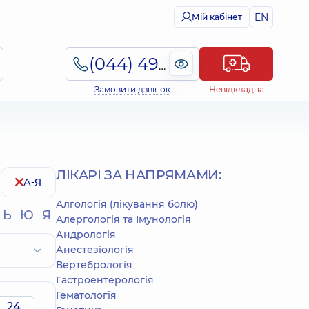
EN
Мій кабінет
(044) 495-2-888
Замовити дзвінок
Невідкладна
ЛІКАРІ ЗА НАПРЯМАМИ:
А-Я
Алгологія (лікування болю)
Ь
Ю
Я
Алергологія та Імунологія
Андрологія
Анестезіологія
Вертебрологія
Гастроентерологія
Гематологія
24