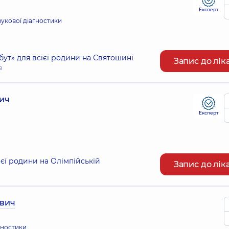
Експерт
вукової діагностики
т» для всієї родини на Святошині
Запис до лік
в
ич
Експерт
єї родини на Олімпійській
Запис до лік
вич
агностики