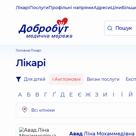
Лікарі
Послуги
Профільні напрями
Адреси
Ціни
Більш
Головна
Лікарі
Лікарі
Для дітей
Англомовні
Виїзні послуги
Екс
А
Б
В
Г
Ґ
Д
Е
Є
Ж
З
И
І
Ї
Й
Всі клініки
Авад
Ліна Мохаммедівна