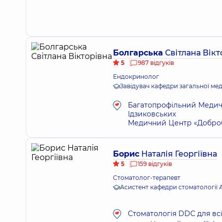
Болгарська
Світлана Вікт
5
987 відгуків
Ендокринолог
Завідувач кафедри загальної ме
Багатопрофільний Медичн
Ідзиковських
Медичний Центр «Добробу
Борис
Наталія Георгіївна
5
159 відгуків
Стоматолог-терапевт
Асистент кафедри стоматології 
Стоматологія DDC для вс