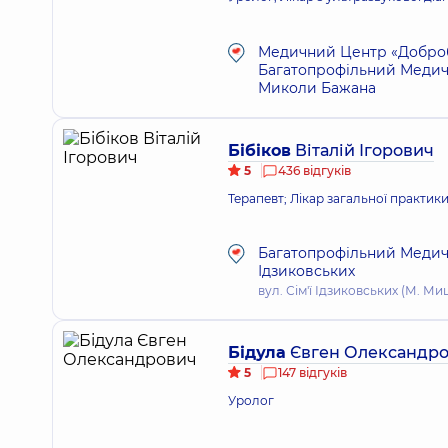
Медичний Центр «Добробу
Багатопрофільний Медичн
Миколи Бажана
Бібіков
Віталій Ігорович
5
436 відгуків
Терапевт; Лікар загальної практик
Багатопрофільний Медичн
Ідзиковських
вул. Сім'ї Ідзиковських (М. Миш
Бідула
Євген Олександр
5
147 відгуків
Уролог