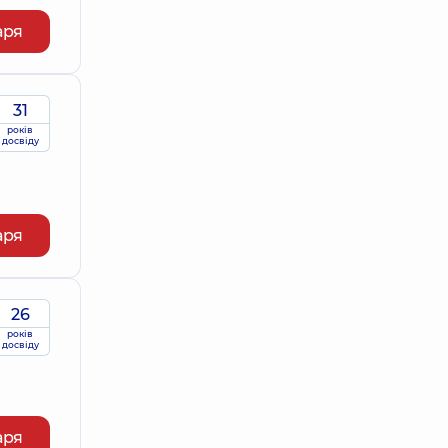
аря
31
років
досвіду
аря
26
років
досвіду
аря