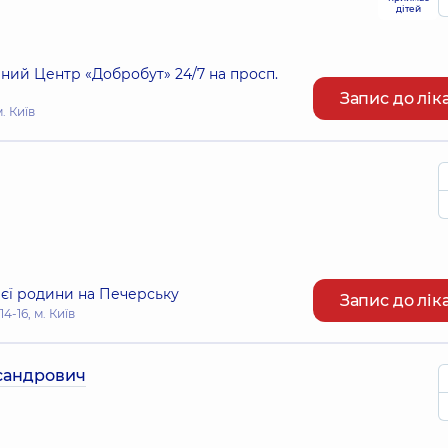
дітей
ий Центр «Добробут» 24/7 на просп.
Запис до лік
. Київ
ієї родини на Печерську
Запис до лік
-16, м. Київ
сандрович