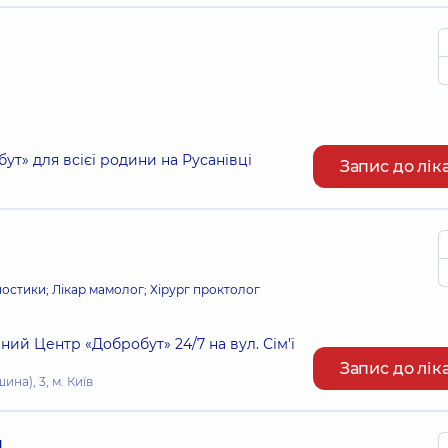
т» для всієї родини на Русанівці
Запис до лік
гностики; Лікар мамолог; Хірург проктолог
ий Центр «Добробут» 24/7 на вул. Сім’ї
Запис до лік
ина), 3, м. Київ
ч