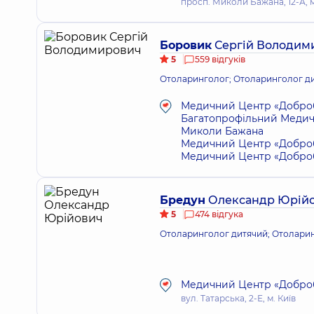
просп. Миколи Бажана, 12-А, м
Боровик
Сергій Володим
5
559 відгуків
Отоларинголог; Отоларинголог д
Медичний Центр «Доброб
Багатопрофільний Медичн
Миколи Бажана
Медичний Центр «Добробу
Медичний Центр «Добробу
Бредун
Олександр Юрій
5
474 відгука
Отоларинголог дитячий; Отолари
Медичний Центр «Добробу
вул. Татарська, 2-Е, м. Київ