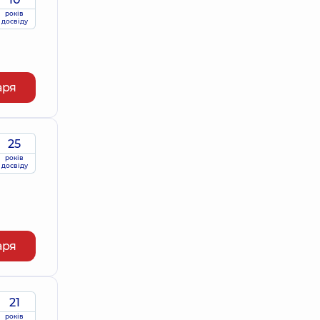
років
досвіду
аря
25
років
досвіду
аря
21
років