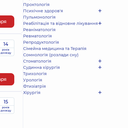
Проктологія
Психічне здоров'я
Пульмонологія
аря
Реабілітація та відновне лікування
Реаніматологія
Ревматологія
Репродуктологія
14
Сімейна медицина та Терапія
років
досвіду
Сомнологія (розлади сну)
Стоматологія
Судинна хірургія
Трихологія
аря
Урологія
Фтизіатрія
Хірургія
15
років
досвіду