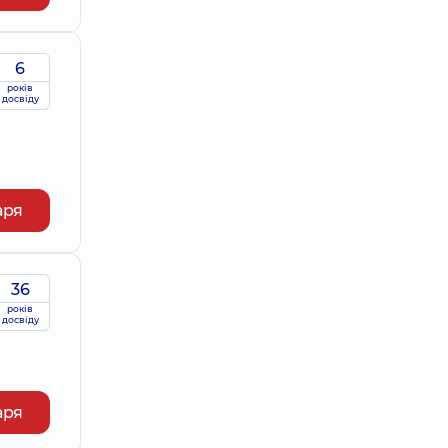
6
років
досвіду
аря
36
років
досвіду
аря