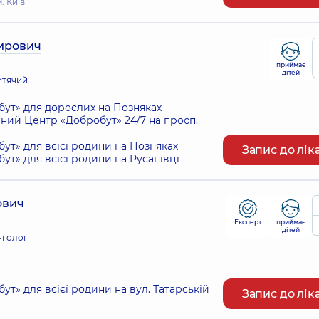
. Київ
ирович
приймає
дітей
итячий
ут» для дорослих на Позняках
ий Центр «Добробут» 24/7 на просп.
т» для всієї родини на Позняках
Запис до лік
т» для всієї родини на Русанівці
ович
Експерт
приймає
дітей
нголог
т» для всієї родини на вул. Татарській
Запис до лік