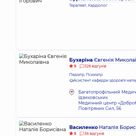
Терапевт; Кардіолог
Бухаріна
Євгенія Микола
5
326 відгуків
Педіатр; Психіатр
Асистент кафедри здоров'я мате
Багатопрофільний Медичн
Ідзиковських
Медичний центр «Добробу
Повітряних Сил, 56
Василенко
Наталія Борис
5
36 відгуків