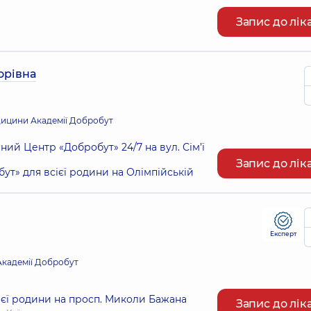
Запис до лік
орівна
дицини Академії Добробут
ий Центр «Добробут» 24/7 на вул. Сім’ї
Запис до лік
т» для всієї родини на Олімпійській
Експерт
Академії Добробут
ієї родини на просп. Миколи Бажана
Запис до лік