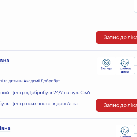
Запис до лік
ївна
Експерт
приймає
дітей
рі та дитини Академії Добробут
ий Центр «Добробут» 24/7 на вул. Сім’ї
т». Центр психічного здоров'я на
Запис до лік
івна
приймає