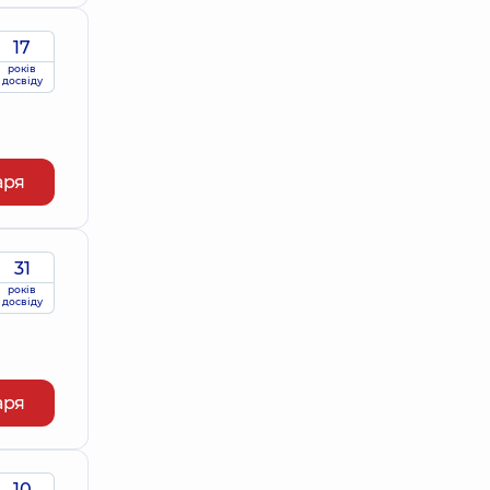
17
років
досвіду
аря
31
років
досвіду
аря
10