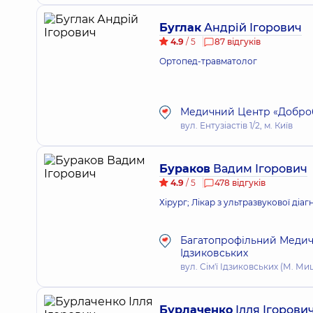
Буглак
Андрій Ігорович
4.9
/ 5
87 відгуків
Ортопед-травматолог
Медичний Центр «Добробу
вул. Ентузіастів 1/2, м. Київ
Бураков
Вадим Ігорович
4.9
/ 5
478 відгуків
Хірург; Лікар з ультразвукової діа
Багатопрофільний Медичн
Ідзиковських
вул. Сім'ї Ідзиковських (М. Миш
Бурлаченко
Ілля Ігорови