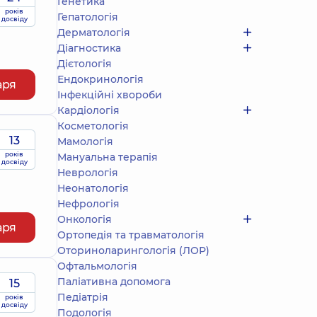
Генетика
років
Гепатологія
досвіду
Дерматологія
Діагностика
Дієтологія
Ендокринологія
аря
Інфекційні хвороби
Кардіологія
Косметологія
13
Мамологія
років
Мануальна терапія
досвіду
Неврологія
Неонатологія
Нефрологія
Онкологія
аря
Ортопедія та травматологія
Оториноларингологія (ЛОР)
Офтальмологія
Паліативна допомога
15
Педіатрія
років
досвіду
Подологiя