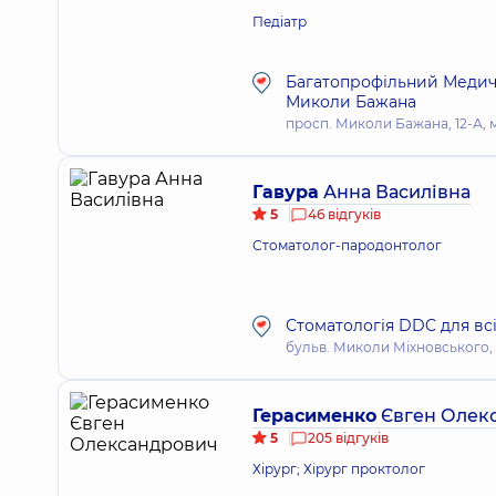
Педіатр
Багатопрофільний Медичн
Миколи Бажана
просп. Миколи Бажана, 12-А, м
Гавура
Анна Василівна
5
46 відгуків
Стоматолог-пародонтолог
Стоматологія DDC для вс
бульв. Миколи Міхновського, 14
Герасименко
Євген Олек
5
205 відгуків
Хірург; Хірург проктолог