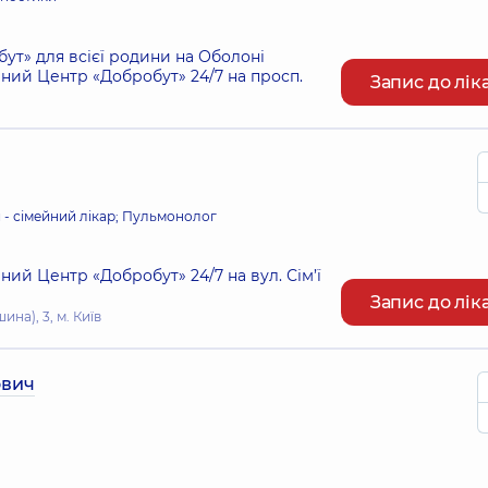
т» для всієї родини на Оболоні
ий Центр «Добробут» 24/7 на просп.
Запис до лік
и - сімейний лікар; Пульмонолог
ий Центр «Добробут» 24/7 на вул. Сім’ї
Запис до лік
ина), 3, м. Київ
ович