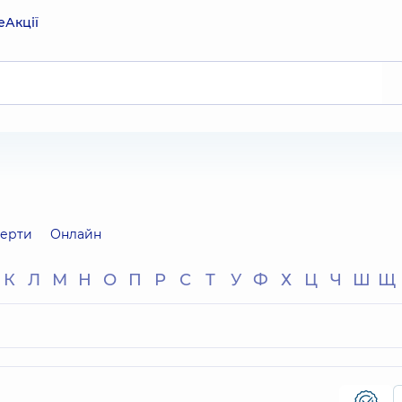
е
Акції
перти
Онлайн
К
Л
М
Н
О
П
Р
С
Т
У
Ф
Х
Ц
Ч
Ш
Щ