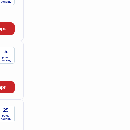
досвіду
аря
4
років
досвіду
аря
25
років
досвіду