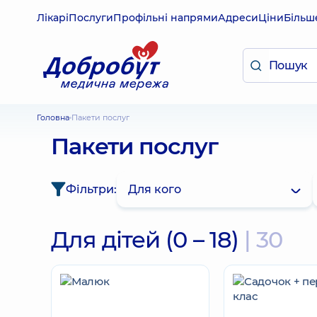
Лікарі
Послуги
Профільні напрями
Адреси
Ціни
Більш
Головна
Пакети послуг
Пакети послуг
Фільтри:
Для кого
Для дітей (0 – 18)
| 30