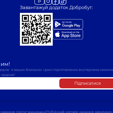
Завантажуй додаток Добробут:
шим!
здоров`я ваших близьких. Цикл підготовлених експертами сезонн
 здорові!
Підписатися
надання послуг вакцинації
Публічний договір надання медичних 