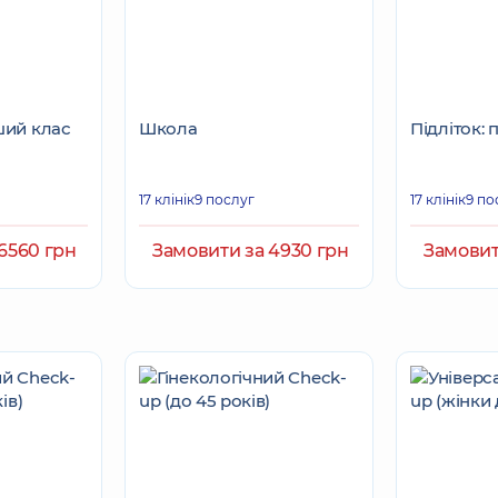
ший клас
Школа
Підліток: 
17 клінік
9 послуг
17 клінік
9 по
6560 грн
Замовити за 4930 грн
Замовит