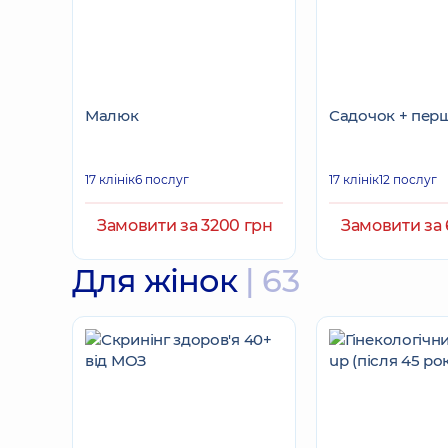
Малюк
Садочок + пер
17 клінік
6 послуг
17 клінік
12 послуг
Замовити за 3200 грн
Замовити за 
Для жінок
| 63