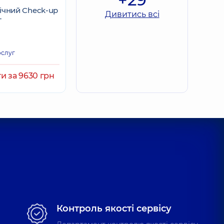
ічний Check-up
Дивитись всі
Т
ослуг
и за 9630 грн
Контроль якості сервісу