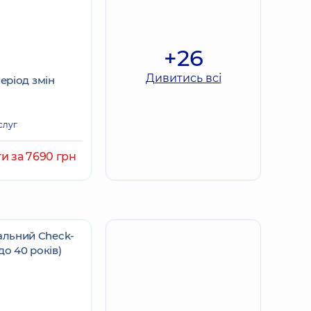
+26
Дивитись всі
період змін
слуг
и за 7690 грн