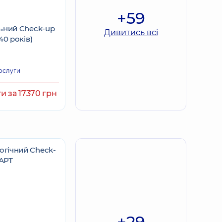
+59
ьний Check-up
Дивитись всі
40 років)
ослуги
и за 17370 грн
+29