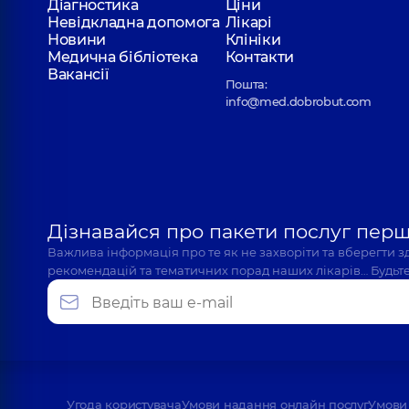
Діагностика
Ціни
Невідкладна допомога
Лікарі
Новини
Клініки
Медична бібліотека
Контакти
Вакансії
Пошта:
info@med.dobrobut.com
Дізнавайся про пакети послуг пер
Важлива інформація про те як не захворіти та вберегти 
рекомендацій та тематичних порад наших лікарів… Будьте
Угода користувача
Умови надання онлайн послуг
Умови 