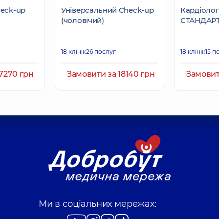
heck-up
Універсальний Check-up
Кардіолог
(чоловічий)
СТАНДАР
18 клінік
26 послуг
18 клінік
15 п
7270 грн
Замовити за 18140 грн
Замовит
Ми в соціальних мережах: