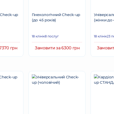
 Check-up
Гінекологічний Check-up
Універсал
(до 45 років)
(жінки до 
18 клінік
8 послуг
18 клінік
23 п
7370 грн
Замовити за 6300 грн
Замовит