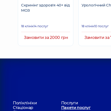
Скринінг здоров'я 40+ від
Урологічний C
МОЗ
18 клінік
14 послуг
18 клінік
10 послуг
Замовити за 2000 грн
Замовити за 
Поліклініки
Послуги
Стаціонар
Пакети послуг