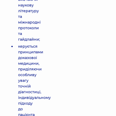
наукову
літературу
та
міжнародні
протоколи
та
гайдлайни;
керується
принципами
доказової
медицини,
приділяючи
особливу
увагу
точній
діагностиці,
індивідуальному
підходу
до
пацієнта