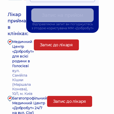
Лікар
Запис на прийом
приймає
Відправляючи запит ви погоджуєтесь
Найближчий час прийому: Сьогодні о 20:05
в
з
Угодою користувача
ММ «Добробут»
клініках:
Медичний
Запис до лікаря
Центр
«Добробут»
для всієї
родини в
Голосієві
вул.
Самійла
Кішки
(Маршала
Конєва),
10/1, м. Київ
Багатопрофільний
Запис до лікаря
Медичний Центр
«Добробут» 24/7
на вул. Сім’ї