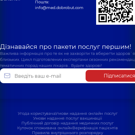
Пошта:
info@med.dobrobut.com
Дізнавайся про пакети послуг першим!
Важлива інформація про те як не захворіти та вберегти здоров`
близьких. Цикл підготовлених експертами сезонних рекомендаці
тематичних порад наших лікарів… Будьте здорові!
Підписатис
Угода користувача
Умови надання онлайн послуг
Умови надання послуг вакцинації
Публічний договір надання медичних послуг
Куточок споживача онлайн
Верифікація пацієнтів
Правила внутрішнього розпорядку