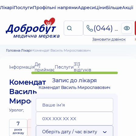
Лікарі
Послуги
Профільні напрями
Адреси
Ціни
Більше
Акції
(044) 495-2-888
Замовити дзвінок
Головна
Лікарі
Комендат Василь Мирославович
Де
313
Інформація
Послуги
приймає
відгуків
Запис до лікаря
Комендат
Комендат Василь Мирославович
Василь
Мирославович
Уролог;
7
5
/ 5
років
рейтинг
на підставі
Оберіть дату / час візиту
досвіду
313 відгуків