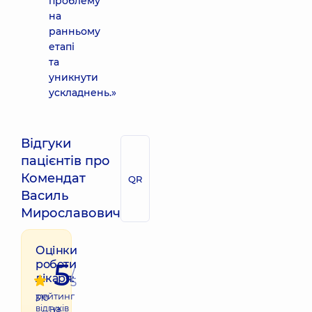
проблему
на
ранньому
етапі
та
уникнути
ускладнень.»
Відгуки
пацієнтів про
Комендат
QR
Василь
Мирославович
Оцінки
5
роботи
/
лікаря:
5
рейтинг
310
відгуків
на