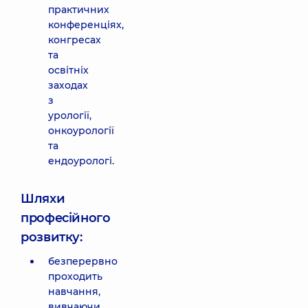
практичних
конференціях,
конгресах
та
освітніх
заходах
з
урології,
онкоурології
та
ендоурологі.
Шляхи
професійного
розвитку:
безперервно
проходить
навчання,
вивчаючи