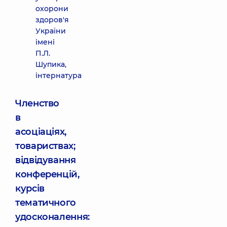
охорони
здоров'я
України
імені
П.Л.
Шупика,
інтернатура
Членство
в
асоціаціях,
товариствах;
відвідування
конференцій,
курсів
тематичного
удосконалення: