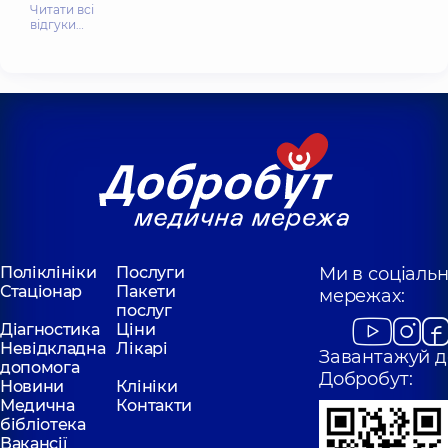
Читати всі
відгуки…
Поліклініки
Послуги
Ми в соціаль
Стаціонар
Пакети
мережах:
послуг
Діагностика
Ціни
Невідкладна
Лікарі
Завантажуй д
допомога
Добробут:
Новини
Клініки
Медична
Контакти
бібліотека
Вакансії