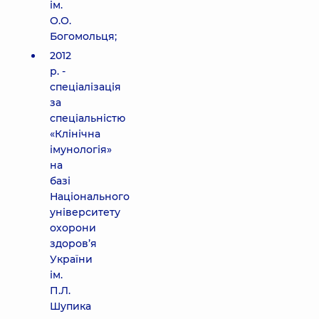
ім.
О.О.
Богомольця;
2012
р. -
спеціалізація
за
спеціальністю
«Клінічна
імунологія»
на
базі
Національного
університету
охорони
здоров’я
України
ім.
П.Л.
Шупика