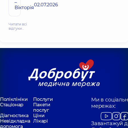
–
02.07.2026
Вікторія
Читати всі
відгуки…
Поліклініки
Послуги
Ми в соціаль
Стаціонар
Пакети
мережах:
послуг
Діагностика
Ціни
Невідкладна
Лікарі
Завантажуй д
допомога