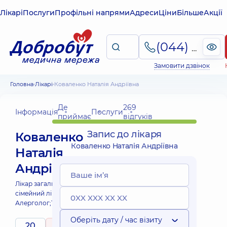
Лікарі
Послуги
Профільні напрями
Адреси
Ціни
Більше
Акції
(044) 495-2-888
Замовити дзвінок
Головна
Лікарі
Коваленко Наталія Андріївна
Де
269
Інформація
Послуги
приймає
відгуків
Запис до лікаря
Коваленко
Коваленко Наталія Андріївна
Наталія
Андріївна
Лікар загальної практики -
сімейний лікар;
Алерголог;
Терапевт;
Оберіть дату / час візиту
20
5
/ 5