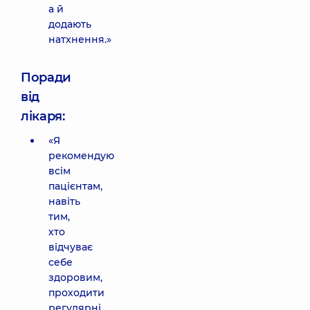
а й
додають
натхнення.»
Поради
від
лікаря:
«Я
рекомендую
всім
пацієнтам,
навіть
тим,
хто
відчуває
себе
здоровим,
проходити
регулярні