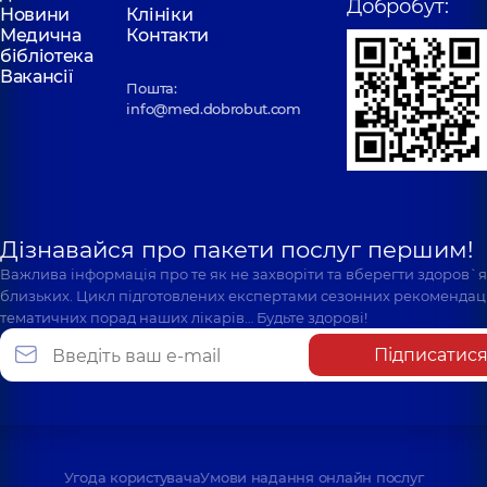
Добробут:
Новини
Клініки
Медична
Контакти
бібліотека
Вакансії
Пошта:
info@med.dobrobut.com
Дізнавайся про пакети послуг першим!
Важлива інформація про те як не захворіти та вберегти здоров`
близьких. Цикл підготовлених експертами сезонних рекомендаці
тематичних порад наших лікарів… Будьте здорові!
Підписатис
Угода користувача
Умови надання онлайн послуг