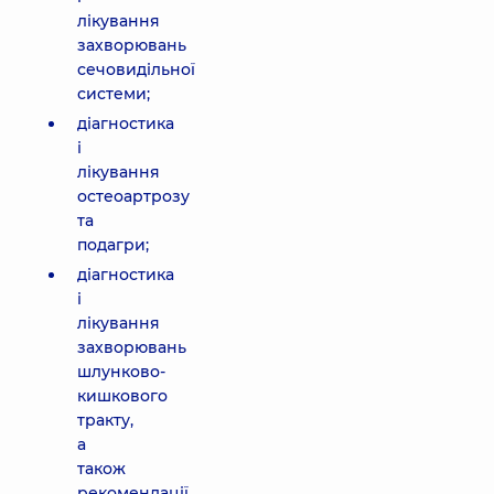
лікування
захворювань
сечовидільної
системи;
діагностика
і
лікування
остеоартрозу
та
подагри;
діагностика
і
лікування
захворювань
шлунково-
кишкового
тракту,
а
також
рекомендації