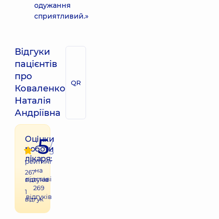
одужання
сприятливий.»
Відгуки
пацієнтів
про
QR
Коваленко
Наталія
Андріївна
5
Оцінки
/
роботи
5
лікаря:
рейтинг
на
267
підставі
відгуків
269
1
відгуків
відгук