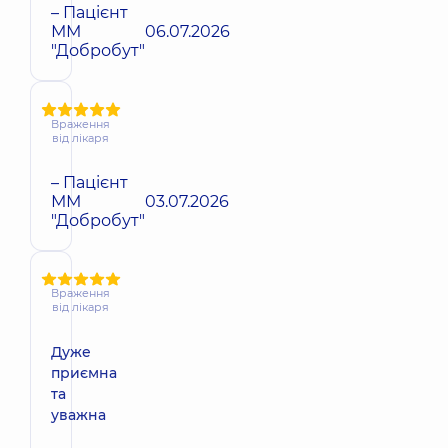
– Пацієнт
ММ
06.07.2026
"Добробут"
Враження
від лікаря
– Пацієнт
ММ
03.07.2026
"Добробут"
Враження
від лікаря
Дуже
приємна
та
уважна