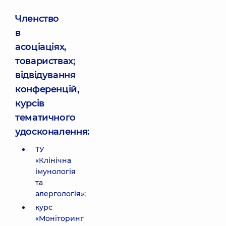
Членство
в
асоціаціях,
товариствах;
відвідування
конференцій,
курсів
тематичного
удосконалення:
ТУ
«Клінічна
імунологія
та
алергологія»;
курс
«Моніторинг