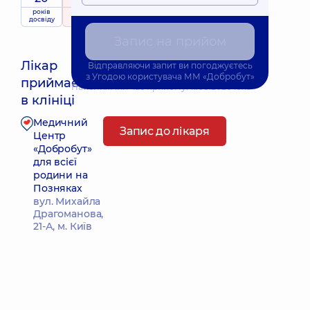
років
рейтинг
на підставі
досвіду
269 відгуків
Запис на прийом
Лікар
Відправляючи запит ви погоджуєтесь
з
Угодою користувача
ММ «Добробут»
приймає
Найближчий час прийому: 11.08.2026 10:15
в клініці
Медичний
Запис до лікаря
Центр
«Добробут»
для всієї
родини на
Позняках
вул. Михайла
Драгоманова,
21-А, м. Київ