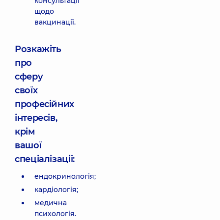
консультації
щодо
вакцинації.
Розкажіть
про
сферу
своїх
професійних
інтересів,
крім
вашої
спеціалізації:
ендокринологія;
кардіологія;
медична
психологія.