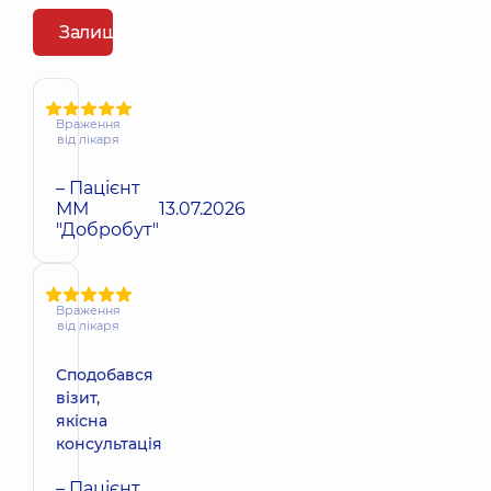
Залишити відгук
Враження
від лікаря
– Пацієнт
ММ
13.07.2026
"Добробут"
Враження
від лікаря
Сподобався
візит,
якісна
консультація
– Пацієнт