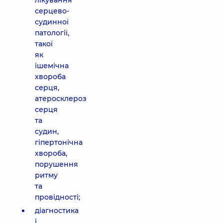
лікування
серцево-
судинної
патології,
такої
як
ішемічна
хвороба
серця,
атеросклероз
серця
та
судин,
гіпертонічна
хвороба,
порушення
ритму
та
провідності;
діагностика
і