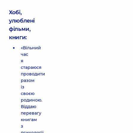
Хобі,
улюблені
фільми,
книги:
«Вільний
час
я
стараюся
проводити
разом
із
своєю
родиною.
Віддаю
перевагу
книгам
з
психології.