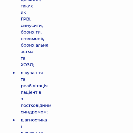
таких
як
ГРВІ,
синусити,
бронхіти,
пневмонії,
бронхіальна
астма
та
ХОЗЛ;
лікування
та
реабілітація
пацієнтів
з
постковідним
синдромом;
діагностика
і