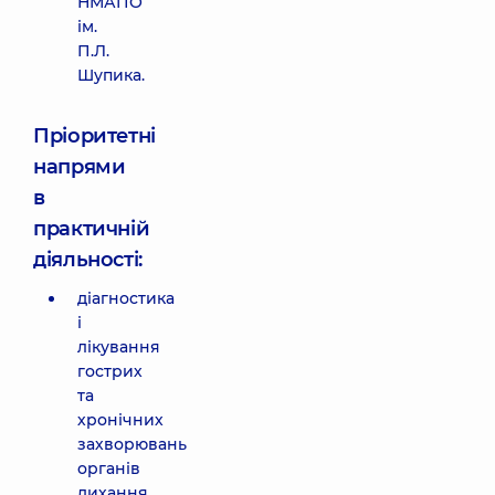
НМАПО
ім.
П.Л.
Шупика.
Пріоритетні
напрями
в
практичній
діяльності:
діагностика
і
лікування
гострих
та
хронічних
захворювань
органів
дихання,