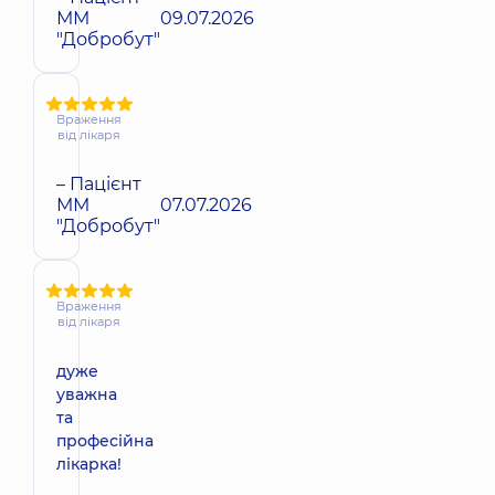
ММ
09.07.2026
"Добробут"
Враження
від лікаря
– Пацієнт
ММ
07.07.2026
"Добробут"
Враження
від лікаря
дуже
уважна
та
професійна
лікарка!