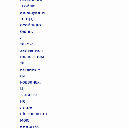
Люблю
відвідувати
театр,
особливо
балет,
а
також
займатися
плаванням
та
катанням
на
ковзанах.
Ці
заняття
не
лише
відновлюють
мою
енергію,