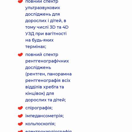
повний спектр
ультразвукових
досліджень для
дорослих і дітей, в
тому числі 3D та 4D
УЗД при вагітності
на будь-яких
термінах;
повний спектр
рентгенографічних
досліджень
(рентген, панорамна
рентгенографія всіх
відділів хребта та
кінцівок) для
дорослих та дітей;
спірографія;
імпедансометрія;
кольпоскопія;
електрокардіографія