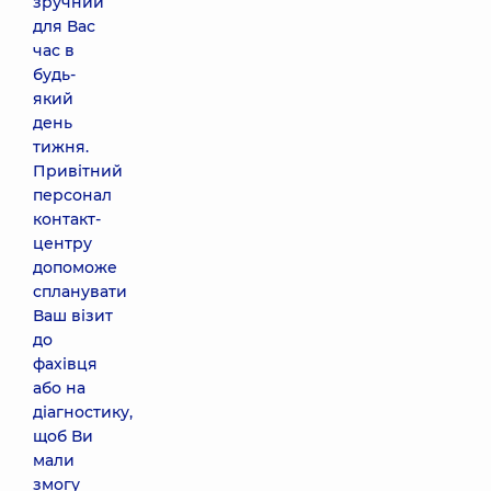
зручний
для Вас
час в
будь-
який
день
тижня.
Привітний
персонал
контакт-
центру
допоможе
спланувати
Ваш візит
до
фахівця
або на
діагностику,
щоб Ви
мали
змогу