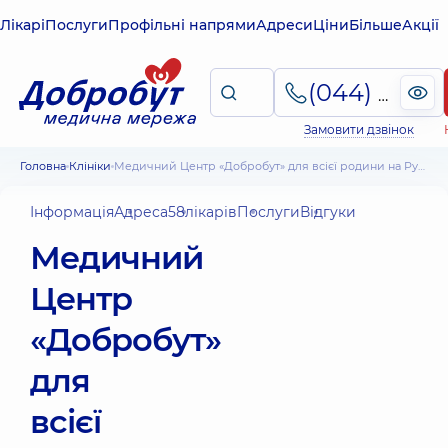
Лікарі
Послуги
Профільні напрями
Адреси
Ціни
Більше
Акції
(044) 495-2-888
Замовити дзвінок
Головна
Клініки
Медичний Центр «Добробут» для всієї родини на Русанівці
Інформація
Адреса
58
лікарів
Послуги
Відгуки
Медичний
Центр
«Добробут»
для
всієї