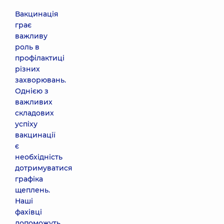
Вакцинація
грає
важливу
роль в
профілактиці
різних
захворювань.
Однією з
важливих
складових
успіху
вакцинації
є
необхідність
дотримуватися
графіка
щеплень.
Наші
фахівці
допоможуть