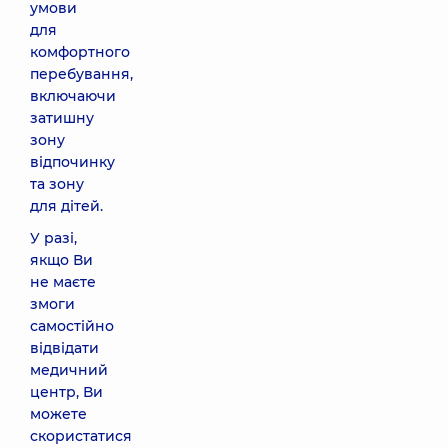
умови
для
комфортного
перебування,
включаючи
затишну
зону
відпочинку
та зону
для дітей.
У разі,
якщо Ви
не маєте
змоги
самостійно
відвідати
медичний
центр, Ви
можете
скористатися