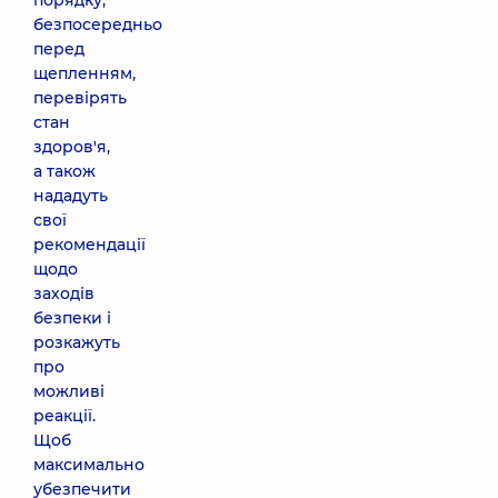
порядку,
безпосередньо
перед
щепленням,
перевірять
стан
здоров'я,
а також
нададуть
свої
рекомендації
щодо
заходів
безпеки і
розкажуть
про
можливі
реакції.
Щоб
максимально
убезпечити