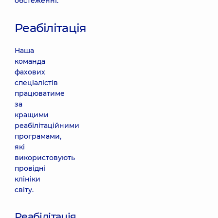
обстеженні.
Реабілітація
Наша
команда
фахових
спеціалістів
працюватиме
за
кращими
реабілітаційними
програмами,
які
використовують
провідні
клініки
світу.
Реабілітація