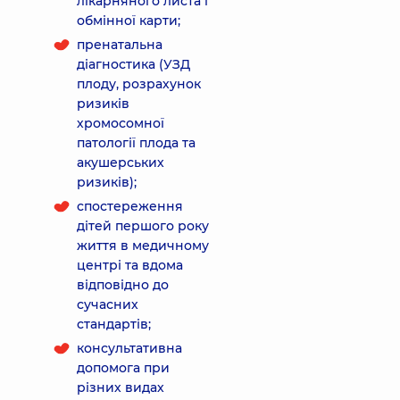
лікарняного листа і
обмінної карти;
пренатальна
діагностика (УЗД
плоду, розрахунок
ризиків
хромосомної
патології плода та
акушерських
ризиків);
спостереження
дітей першого року
життя в медичному
центрі та вдома
відповідно до
сучасних
стандартів;
консультативна
допомога при
різних видах