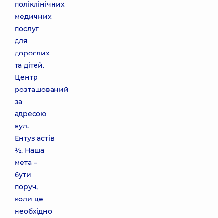
поліклінічних
медичних
послуг
для
дорослих
та дітей.
Центр
розташований
за
адресою
вул.
Ентузіастів
½. Наша
мета –
бути
поруч,
коли це
необхідно