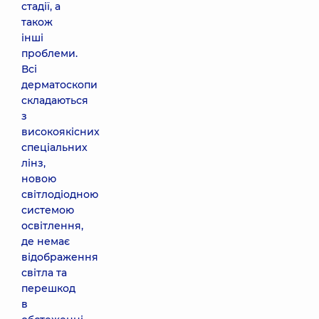
стадії, а
також
інші
проблеми.
Всі
дерматоскопи
складаються
з
високоякісних
спеціальних
лінз,
новою
світлодіодною
системою
освітлення,
де немає
відображення
світла та
перешкод
в