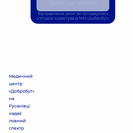
Запис на прийом
Відправляючи запит ви погоджуєтесь
з
Угодою користувача
ММ «Добробут»
Медичний
центр
«Добробут»
на
Русанівці
надає
повний
спектр