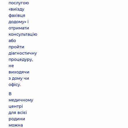
послугою
«виїзду
фахівця
додому» і
отримати
консультацію
або
пройти
діагностичну
процедуру,
не
виходячи
з дому чи
офісу.
В
медичному
центрі
для всієї
родини
можна