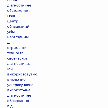
повне
діагностичне
обстеження.
Наш
центр
обладнаний
усім
необхідним
для
отримання
точної та
своєчасної
діагностики.
Ми
використовуємо
виключно
ультрасучасне
високоточне
діагностичне
обладнання
від