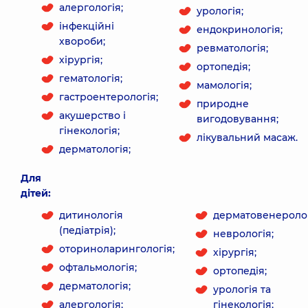
алергологія;
урологія;
інфекційні
ендокринологія;
хвороби;
ревматологія;
хірургія;
ортопедія;
гематологія;
мамологія;
гастроентерологія;
природне
акушерство і
вигодовування;
гінекологія;
лікувальний масаж.
дерматологія;
Для
дітей:
дитинологія
дерматовенеролог
(педіатрія);
неврологія;
оториноларингологія;
хірургія;
офтальмологія;
ортопедія;
дерматологія;
урологія та
алергологія;
гінекологія;