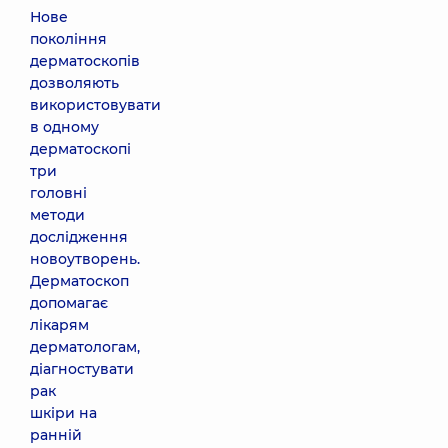
Нове
покоління
дерматоскопів
дозволяють
використовувати
в одному
дерматоскопі
три
головні
методи
дослідження
новоутворень.
Дерматоскоп
допомагає
лікарям
дерматологам,
діагностувати
рак
шкіри на
ранній