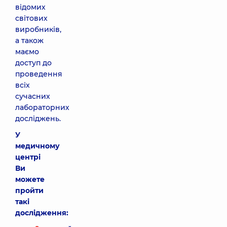
відомих
світових
виробників,
а також
маємо
доступ до
проведення
всіх
сучасних
лабораторних
досліджень.
У
медичному
центрі
Ви
можете
пройти
такі
дослідження: