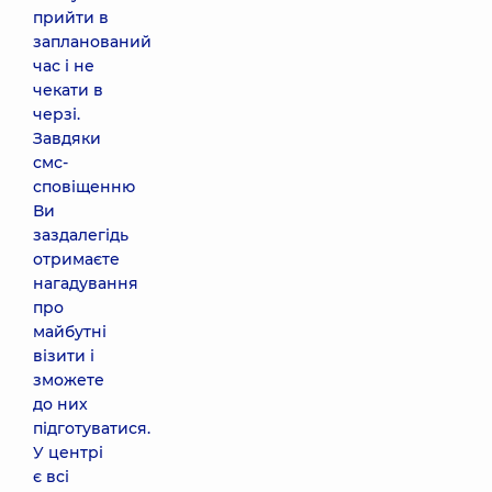
прийти в
запланований
час і не
чекати в
черзі.
Завдяки
смс-
сповіщенню
Ви
заздалегідь
отримаєте
нагадування
про
майбутні
візити і
зможете
до них
підготуватися.
У центрі
є всі