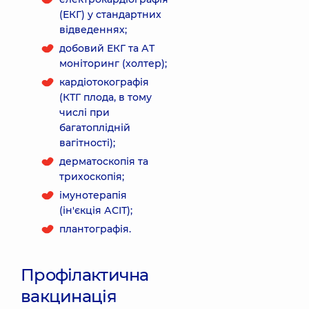
(ЕКГ) у стандартних
відведеннях;
добовий ЕКГ та АТ
моніторинг (холтер);
кардіотокографія
(КТГ плода, в тому
числі при
багатоплідній
вагітності);
дерматоскопія та
трихоскопія;
імунотерапія
(ін'єкція АСІТ);
плантографія.
Профілактична
вакцинація