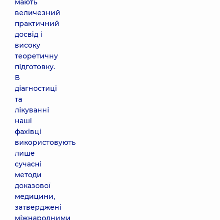
мають
величезний
практичний
досвід і
високу
теоретичну
підготовку.
В
діагностиці
та
лікуванні
наші
фахівці
використовують
лише
сучасні
методи
доказової
медицини,
затверджені
міжнародними