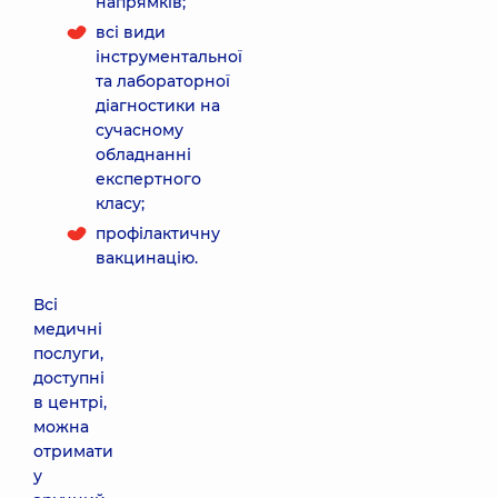
напрямків;
всі види
інструментальної
та лабораторної
діагностики на
сучасному
обладнанні
експертного
класу;
профілактичну
вакцинацію.
Всі
медичні
послуги,
доступні
в центрі,
можна
отримати
у