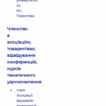
університет
ім.
М.І.
Пирогова
Членство
в
асоціаціях,
товариствах;
відвідування
конференцій,
курсів
тематичного
удосконалення:
член
Асоціації
акушерів-
гінекологів