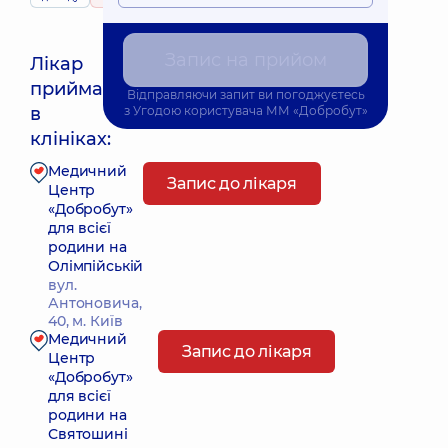
Запис на прийом
Лікар
приймає
Відправляючи запит ви погоджуєтесь
Найближчий час прийому: 26.08.2026 12:30
в
з
Угодою користувача
ММ «Добробут»
клініках:
Медичний
Запис до лікаря
Центр
«Добробут»
для всієї
родини на
Олімпійській
вул.
Антоновича,
40, м. Київ
Медичний
Запис до лікаря
Центр
«Добробут»
для всієї
родини на
Святошині