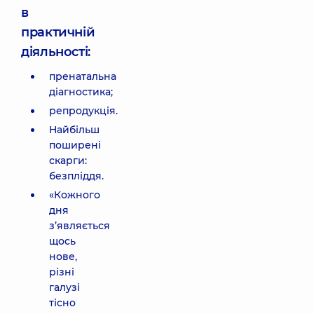
в
практичній
діяльності:
пренатальна
діагностика;
репродукція.
Найбільш
поширені
скарги:
безпліддя.
«Кожного
дня
з’являється
щось
нове,
різні
галузі
тісно