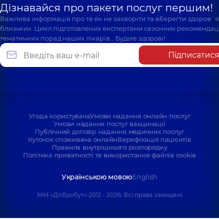
Дізнавайся про пакети послуг першим!
Важлива інформація про те як не захворіти та вберегти здоров`
близьких. Цикл підготовлених експертами сезонних рекомендаці
тематичних порад наших лікарів… Будьте здорові!
Підписатис
Угода користувача
Умови надання онлайн послуг
Умови надання послуг вакцинації
Публічний договір надання медичних послуг
Куточок споживача онлайн
Верифікація пацієнтів
Правила внутрішнього розпорядку
Політика приватності та використання файлів cookie
Українською мовою
English
ММ «Добробут» 2012 - 2026. Всі права захищені