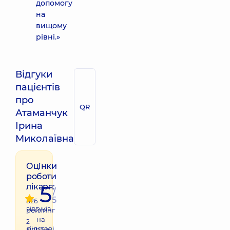
допомогу
на
вищому
рівні.»
Відгуки
пацієнтів
про
QR
Атаманчук
Ірина
Миколаївна
Оцінки
роботи
5
лікаря:
/
5
826
відгуків
рейтинг
на
2
підставі
відгука