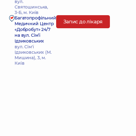
вул.
Святошинська,
3-Б, м. Київ
Багатопрофільний
Запис до лікаря
Медичний Центр
«Добробут» 24/7
на вул. Сім’ї
Ідзиковських
вул. Сім'ї
Ідзиковських (М.
Мишина), 3, м.
Київ