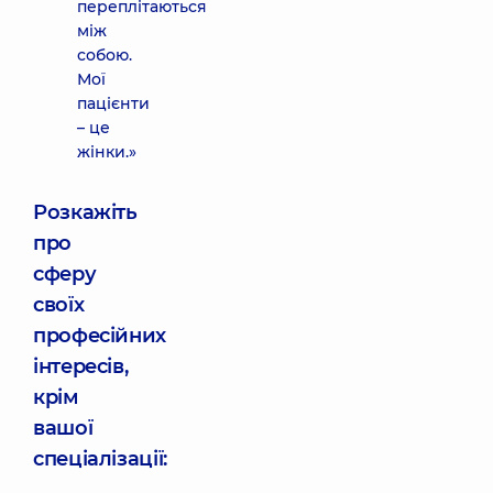
переплітаються
між
собою.
Мої
пацієнти
– це
жінки.»
Розкажіть
про
сферу
своїх
професійних
інтересів,
крім
вашої
спеціалізації: