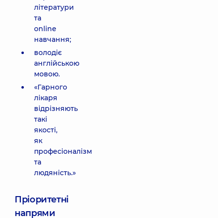
літератури
та
online
навчання;
володіє
англійською
мовою.
«Гарного
лікаря
відрізняють
такі
якості,
як
професіоналізм
та
людяність.»
Пріоритетні
напрями