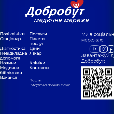
Поліклініки
Послуги
Ми в соціаль
Стаціонар
Пакети
мережах:
послуг
Діагностика
Ціни
Невідкладна
Лікарі
Завантажуй д
допомога
Добробут:
Новини
Клініки
Медична
Контакти
бібліотека
Вакансії
Пошта:
info@med.dobrobut.com