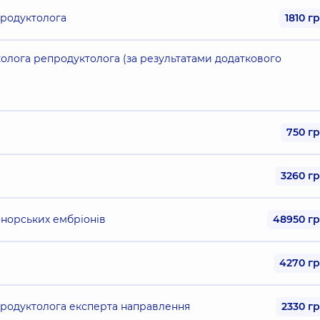
продуктолога
1810 г
колога репродуктолога (за результатами додаткового
750 г
3260 г
онорських ембріонів
48950 г
4270 г
продуктолога експерта направлення
2330 г