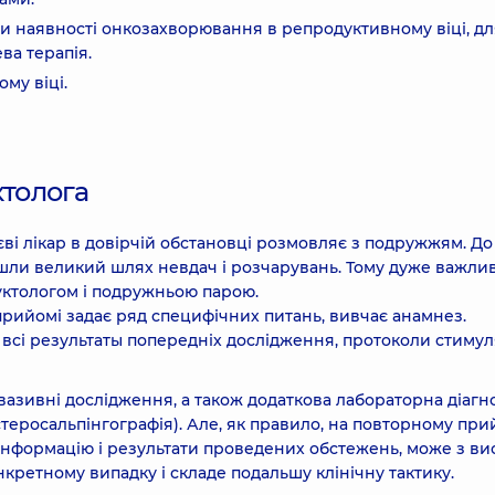
и наявності онкозахворювання в репродуктивному віці, дл
ва терапія.
му віці.
толога
ві лікар в довірчій обстановці розмовляє з подружжям. До
йшли великий шлях невдач і розчарувань. Тому дуже важли
уктологом і подружньою парою.
рийомі задає ряд специфічних питань, вивчає анамнез.
всі результаты попередніх дослідження, протоколи стимул
інвазивні дослідження, а також додаткова лабораторна діагн
теросальпінгографія). Але, як правило, на повторному при
 інформацію і результати проведених обстежень, може з в
кретному випадку і складе подальшу клінічну тактику.