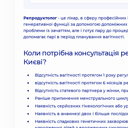
Репродуктолог
- це лікар, в сферу професійних
генеративної функції за допомогою допоміжних 
проблеми із зачаттям, але і готує пару до проц
допомагає парі в період планування вагітності.
Коли потрібна консультація р
Києві?
Відсутність вагітності протягом 1 року рег
відсутність вагітності протягом 6 місяців 
Відсутність статевого партнера у жінки, пр
Раніше припинення менструального циклу в
Наявність серйозних гінекологічних або у
Наявність в анамнезі двох і більше послід
Наявність спадкових генетичних захворюв
народження дітей з вродженими синдром