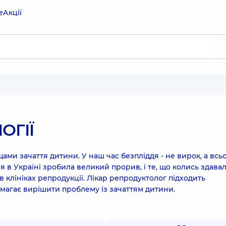
е
Акції
ОГІЇ
ми зачаття дитини. У наш час безпліддя - не вирок, а всь
ія в Україні зробила великий прорив, і те, що колись здава
 клініках репродукції. Лікар репродуктолог підходить
омагає вирішити проблему із зачаттям дитини.