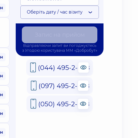
рн
Оберіть дату / час візиту
Запис на прийом
Відправляючи запит ви погоджуєтесь
з
Угодою користувача
ММ «Добробут»
рн
(044) 495-2-888
рн
(097) 495-2-888
рн
(050) 495-2-888
рн
рн