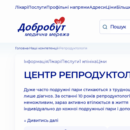
Лікарі
Послуги
Профільні напрями
Адреси
Ціни
Більш
Головна
Наші компетенції
Репродуктологія
Інформація
Лікарі
Послуги
1 клініка
Ціни
ЦЕНТР РЕПРОДУКТОЛ
Дуже часто подружні пари стикаються з трудноща
лише діагноз. За останні 10 років репродуктолог
неможливим, зараз активно втілюється в життя в
індивідуально до кожної подружньої пари і доп
↓ Дивитись далі