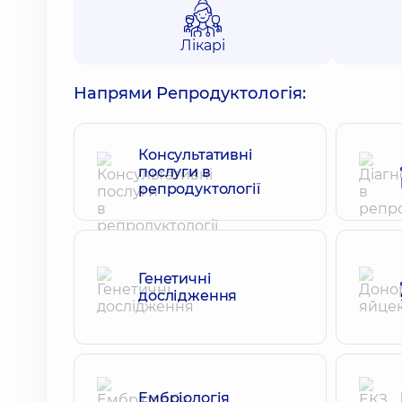
Лікарі
Напрями Репродуктологія:
Консультативні
послуги в
репродуктології
Генетичні
дослідження
Ембріологія