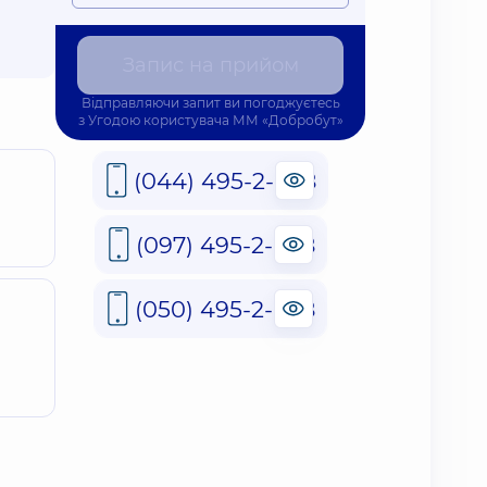
Запис на прийом
Відправляючи запит ви погоджуєтесь
з
Угодою користувача
ММ «Добробут»
(044) 495-2-888
(097) 495-2-888
(050) 495-2-888