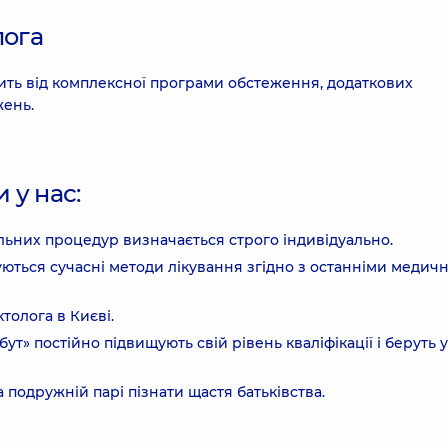
лога
жить від комплексної програми обстеження, додаткових
жень.
 у нас:
альних процедур визначається строго індивідуально.
уються сучасні методи лікування згідно з останніми медич
толога в Києві.
т» постійно підвищують свій рівень кваліфікації і беруть 
подружній парі пізнати щастя батьківства.