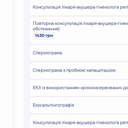
Консультація лікаря-акушера-гінеколога ре
Повторна консультація лікаря-акушера-гіне
обстеження)
1430 грн
Спермограма
Спермограма з пробною капацитацією
ЕКЗ із використанням кріоконсервованих д
Ехосальпінгографія
Консультація лікаря-акушера-гінеколога ре