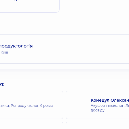
продуктологія
 Київ
я:
Конецул Олексан
остики; Репродуктолог,
6 років
Акушер-гінеколог; Лі
досвіду