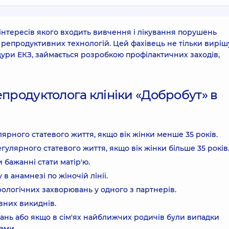
 інтересів якого входить вивчення і лікування порушень
репродуктивних технологій. Цей фахівець не тільки виріш
едури ЕКЗ, займається розробкою профілактичних заходів,
епродуктолога клініки «Добробут» в
улярного статевого життя, якщо вік жінки менше 35 років.
регулярного статевого життя, якщо вік жінки більше 35 років
и бажанні стати матір'ю.
 анамнезі по жіночій лінії.
рологічних захворювань у одного з партнерів.
овних викиднів.
ань або якщо в сім'ях найближчих родичів були випадки
ами.