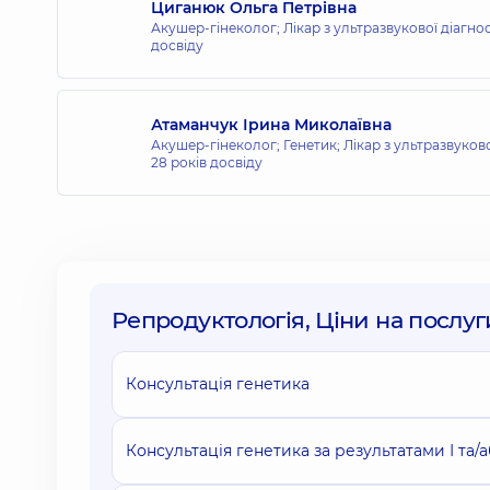
Циганюк Ольга Петрівна
Акушер-гінеколог; Лікар з ультразвукової діагн
досвіду
Атаманчук Ірина Миколаївна
Акушер-гінеколог; Генетик; Лікар з ультразвуков
28 років досвіду
Репродуктологія, Ціни на послуг
Консультація генетика
Консультація генетика за результатами І та/аб