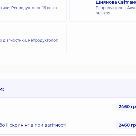
Шиянова Світлан
остики; Репродуктолог,
16 років
Репродуктолог; Акуше
досвіду
ої діагностики; Репродуктолог,
и:
2460 г
о ІІ скринінгів при вагітності
2460 г