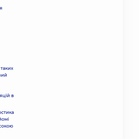
я
 таких
вий
яцій в
остика
йомі
исокою