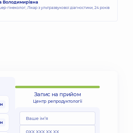
а Володимирівна
р-гінеколог; Лікар з ультразвукової діагностики,
24 років
Запис на прийом
Центр репродуктології
рн
рн