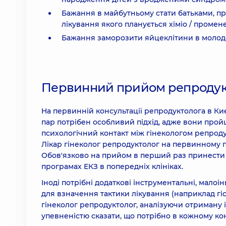
Бажання в майбутньому стати батьками, пр
лікування якого планується хіміо / промене
Бажання заморозити яйцеклітини в молодо
Первинний прийом репродук
На первинній консультації репродуктолога в Киє
пар потрібен особливий підхід, адже вони про
психологічний контакт між гінекологом репрод
Лікар гінеколог репродуктолог на первинному п
Обов'язково на прийом в перший раз принести 
програмах ЕКЗ в попередніх клініках.
Іноді потрібні додаткові інструментальні, мало
для взначення тактики лікування (наприклад гіс
гінеколог репродуктолог, аналізуючи отриману
упевненістю сказати, що потрібно в кожному кон