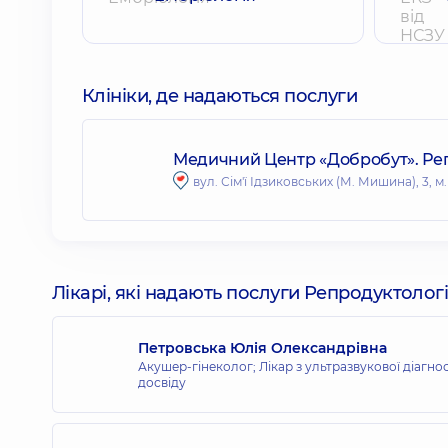
Клініки, де надаються послуги
Медичний Центр «Добробут». Ре
вул. Сім'ї Ідзиковських (М. Мишина), 3, м.
Лікарі, які надають послуги Репродуктологі
Петровська Юлія Олександрівна
Акушер-гінеколог; Лікар з ультразвукової діагн
досвіду