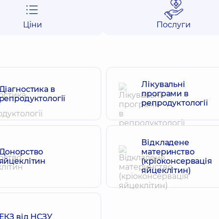
Ціни
Послуги
Лікувальні
Діагностика в
програми в
репродуктології
репродуктології
Відкладене
Донорство
материнство
яйцеклітин
(кріоконсервація
яйцеклітин)
ЕКЗ від НСЗУ