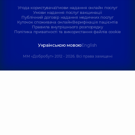
Угода користувача
Умови надання онлайн послуг
Умови надання послуг вакцинації
Публічний договір надання медичних послуг
Куточок споживача онлайн
Верифікація пацієнтів
Правила внутрішнього розпорядку
Політика приватності та використання файлів cookie
Українською мовою
English
ММ «Добробут» 2012 - 2026. Всі права захищені