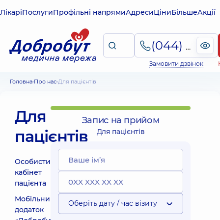
Лікарі
Послуги
Профільні напрями
Адреси
Ціни
Більше
Акції
(044) 495-2-888
Замовити дзвінок
Головна
Про нас
Для пацієнтів
Для
Запис на прийом
пацієнтів
Для пацієнтів
Особистий
кабінет
пацієнта
Мобільний
Оберіть дату / час візиту
додаток