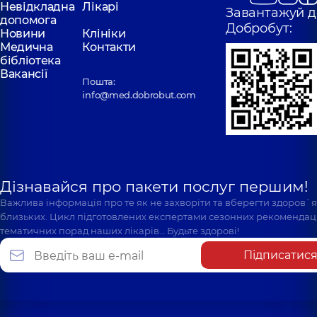
Невідкладна
Лікарі
Завантажуй д
допомога
Добробут:
Новини
Клініки
Медична
Контакти
бібліотека
Вакансії
Пошта:
info@med.dobrobut.com
Дізнавайся про пакети послуг першим!
Важлива інформація про те як не захворіти та вберегти здоров`
близьких. Цикл підготовлених експертами сезонних рекомендаці
тематичних порад наших лікарів… Будьте здорові!
Підписатис