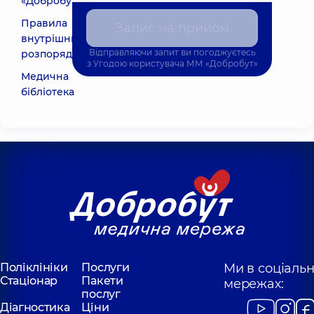
«Добробут»
Правила
Запис на прийом
внутрішнього
Відправляючи запит ви погоджуєтесь
розпорядку
з
Угодою користувача
ММ «Добробут»
Медична
бібліотека
Поліклініки
Послуги
Ми в соціаль
Стаціонар
Пакети
мережах:
послуг
Діагностика
Ціни