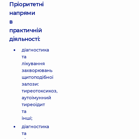
Пріоритетні
напрями
в
практичній
діяльності:
діагностика
та
лікування
захворювань
щитоподібної
залози:
тиреотоксикоз,
аутоімунний
тиреоїдит
та
інші;
діагностика
та