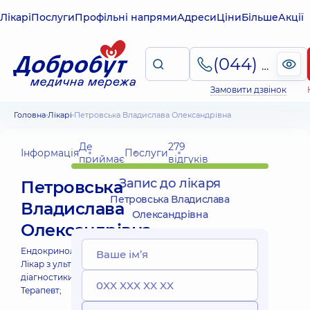
Лікарі
Послуги
Профільні напрями
Адреси
Ціни
Більше
Акції
(044) 495-2-888
Замовити дзвінок
Головна
Лікарі
Петровська Владислава Олександрівна
Де
279
Інформація
Послуги
приймає
відгуків
Запис до лікаря
Петровська
Петровська Владислава
Владислава
Олександрівна
Олександрівна
Ендокринолог;
Дієтолог;
Лікар з ультразвукової
діагностики;
Терапевт;