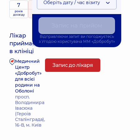
Оберіть дату / час візиту
7
5
/ 5
років
рейтинг
на підставі
досвіду
279 відгуків
Запис на прийом
Лікар
Відправляючи запит ви погоджуєтесь
з
Угодою користувача
ММ «Добробут»
приймає
Найближчий час прийому: Сьогодні о 18:45
в клініці
Медичний
Запис до лікаря
Центр
«Добробут»
для всієї
родини на
Оболоні
просп.
Володимира
Івасюка
(Героїв
Сталінграда),
16-В, м. Київ