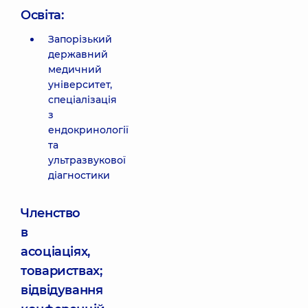
Освіта:
Запорізький
державний
медичний
університет,
спеціалізація
з
ендокринології
та
ультразвукової
діагностики
Членство
в
асоціаціях,
товариствах;
відвідування