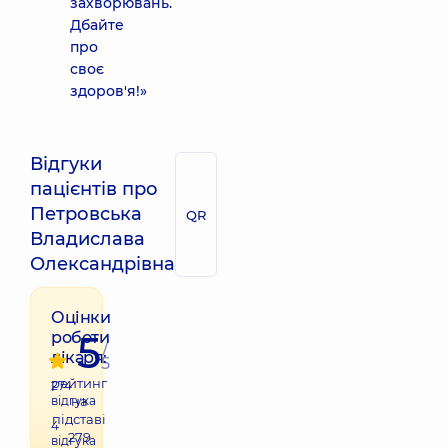
захворювань.
Дбайте
про
своє
здоров'я!»
Відгуки
пацієнтів про
Петровська
QR
Владислава
Олександрівна
Оцінки
5
роботи
/
лікаря:
5
рейтинг
274
відгука
на
підставі
4
279
відгука