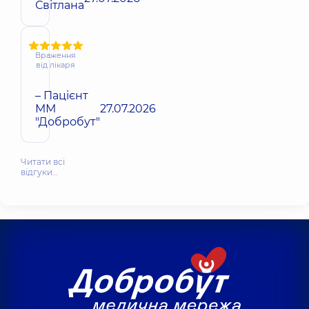
Світлана
Враження
від лікаря
– Пацієнт
ММ
27.07.2026
"Добробут"
Читати всі
відгуки…