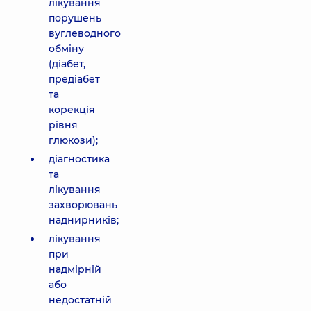
лікування
порушень
вуглеводного
обміну
(діабет,
предіабет
та
корекція
рівня
глюкози);
діагностика
та
лікування
захворювань
наднирників;
лікування
при
надмірній
або
недостатній