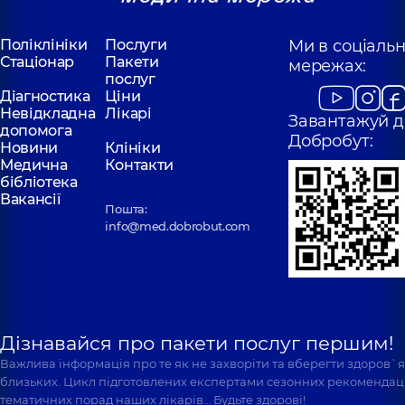
Поліклініки
Послуги
Ми в соціаль
Стаціонар
Пакети
мережах:
послуг
Діагностика
Ціни
Невідкладна
Лікарі
Завантажуй д
допомога
Добробут:
Новини
Клініки
Медична
Контакти
бібліотека
Вакансії
Пошта:
info@med.dobrobut.com
Дізнавайся про пакети послуг першим!
Важлива інформація про те як не захворіти та вберегти здоров`
близьких. Цикл підготовлених експертами сезонних рекомендаці
тематичних порад наших лікарів… Будьте здорові!