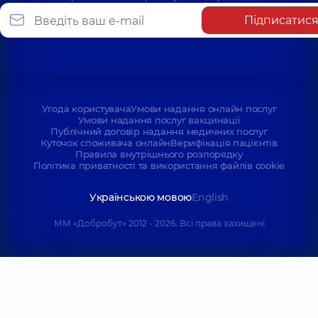
Підписатис
Угода користувача
Умови надання онлайн послуг
Умови надання послуг вакцинації
Публічний договір надання медичних послуг
Куточок споживача онлайн
Верифікація пацієнтів
Правила внутрішнього розпорядку
Політика приватності та використання файлів cookie
Українською мовою
English
ММ «Добробут» 2012 - 2026. Всі права захищені