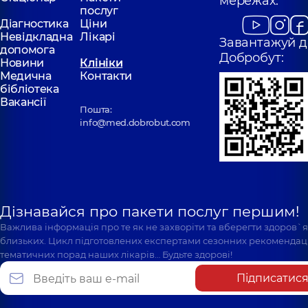
мережах:
послуг
Діагностика
Ціни
Невідкладна
Лікарі
Завантажуй д
допомога
Добробут:
Новини
Клініки
Медична
Контакти
бібліотека
Вакансії
Пошта:
info@med.dobrobut.com
Дізнавайся про пакети послуг першим!
Важлива інформація про те як не захворіти та вберегти здоров`
близьких. Цикл підготовлених експертами сезонних рекомендаці
тематичних порад наших лікарів… Будьте здорові!
Підписатис