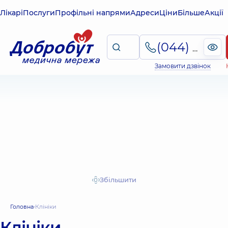
Лікарі
Послуги
Профільні напрями
Адреси
Ціни
Більше
Акції
(044) 495-2-888
Замовити дзвінок
Збільшити
Головна
Клініки
Клініки