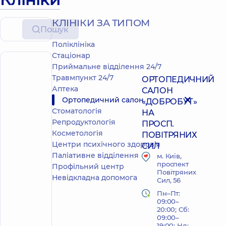
КЛІНІКИ ЗА ТИПОМ
Пошук
Поліклініка
Стаціонар
Приймальне відділення 24/7
ОРТОПЕДИЧНИЙ САЛОН
Травмпункт 24/7
ОРТОПЕДИЧНИЙ
Аптека
САЛОН
Ортопедичний салон
«ДОБРОБУТ»
Стоматологія
НА
Репродуктологія
ПРОСП.
Косметологія
ПОВІТРЯНИХ
Центри психічного здоровʼя
СИЛ
Паліативне відділення
м. Київ,
проспект
Профільний центр
Повітряних
Невідкладна допомога
Сил, 56
Пн–Пт:
09:00–
20:00; Сб:
09:00–
19:00; Нд: