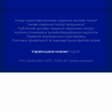
Угода користувача
Умови надання онлайн послуг
Умови надання послуг вакцинації
Публічний договір надання медичних послуг
Куточок споживача онлайн
Верифікація пацієнтів
Правила внутрішнього розпорядку
Політика приватності та використання файлів cookie
Українською мовою
English
ММ «Добробут» 2012 - 2026. Всі права захищені