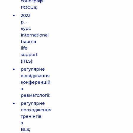
сонографії
POCUS;
2023
р. -
курс
International
trauma
life
support
(ITLS);
регулярне
відвідування
конференцій
з
ревматології;
регулярне
проходження
тренінгів
з
BLS;