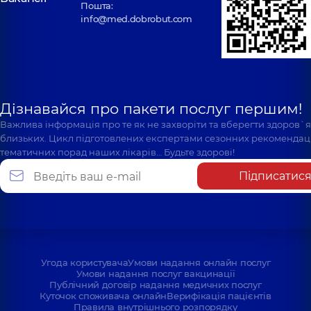
Пошта:
info@med.dobrobut.com
Дізнавайся про пакети послуг першим!
Важлива інформація про те як не захворіти та вберегти здоров`
близьких. Цикл підготовлених експертами сезонних рекомендаці
тематичних порад наших лікарів… Будьте здорові!
Підписатис
Угода користувача
Умови надання онлайн послуг
Умови надання послуг вакцинації
Публічний договір надання медичних послуг
Куточок споживача онлайн
Верифікація пацієнтів
Правила внутрішнього розпорядку