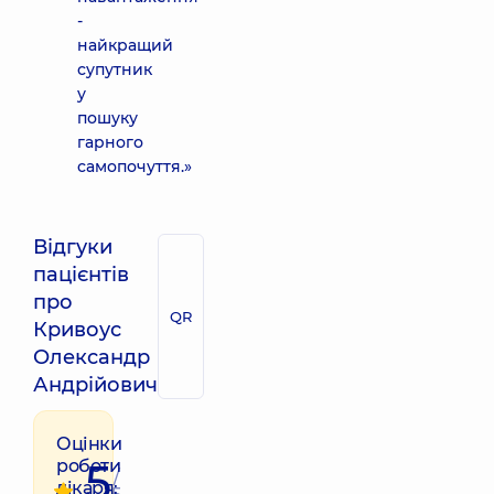
-
найкращий
супутник
у
пошуку
гарного
самопочуття.»
Відгуки
пацієнтів
про
QR
Кривоус
Олександр
Андрійович
Оцінки
5
роботи
/
лікаря: