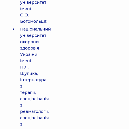
університет
імені
О.О.
Богомольця;
Національний
університет
охорони
здоров'я
України
імені
П.Л.
Шупика,
інтернатура
з
терапії,
спеціалізація
з
ревматології,
спеціалізація
з