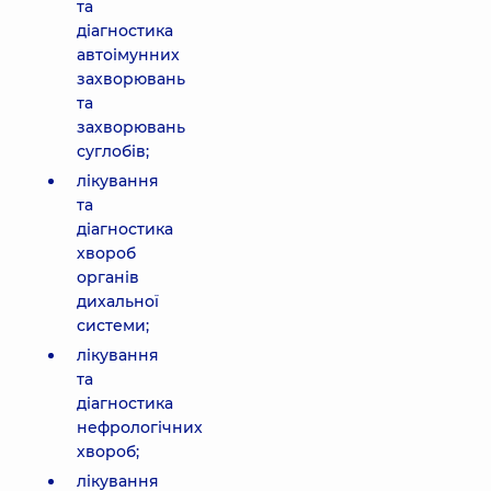
та
діагностика
автоімунних
захворювань
та
захворювань
суглобів;
лікування
та
діагностика
хвороб
органів
дихальної
системи;
лікування
та
діагностика
нефрологічних
хвороб;
лікування