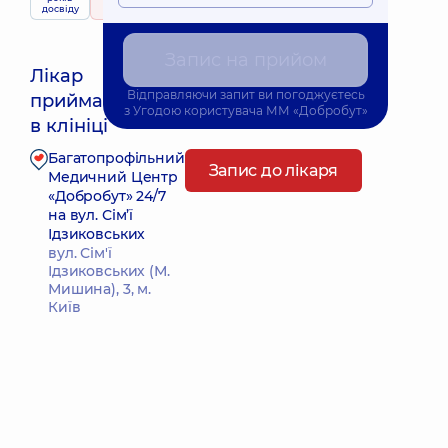
досвіду
71 відгук
Запис на прийом
Лікар
Відправляючи запит ви погоджуєтесь
приймає
Найближчий час прийому: 14.08.2026 8:00
з
Угодою користувача
ММ «Добробут»
в клініці
Багатопрофільний
Запис до лікаря
Медичний Центр
«Добробут» 24/7
на вул. Сім’ї
Ідзиковських
вул. Сім'ї
Ідзиковських (М.
Мишина), 3, м.
Київ