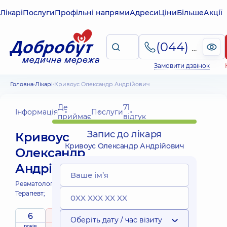
Лікарі
Послуги
Профільні напрями
Адреси
Ціни
Більше
Акції
(044) 495-2-888
Замовити дзвінок
Головна
Лікарі
Кривоус Олександр Андрійович
Де
71
Інформація
Послуги
приймає
відгук
Запис до лікаря
Кривоус
Кривоус Олександр Андрійович
Олександр
Андрійович
Ревматолог;
Кардіолог;
Терапевт;
6
5
/ 5
Оберіть дату / час візиту
років
рейтинг
на підставі