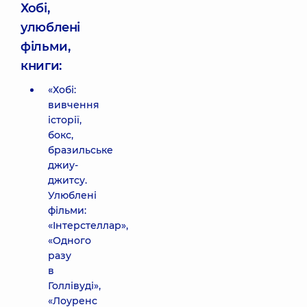
Хобі,
улюблені
фільми,
книги:
«Хобі:
вивчення
історії,
бокс,
бразильське
джиу-
джитсу.
Улюблені
фільми:
«Інтерстеллар»,
«Одного
разу
в
Голлівуді»,
«Лоуренс