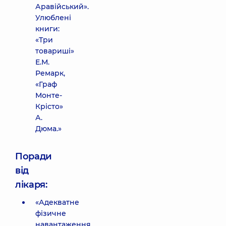
Аравійський».
Улюблені
книги:
«Три
товариші»
Е.М.
Ремарк,
«Граф
Монте-
Крісто»
А.
Дюма.»
Поради
від
лікаря:
«Адекватне
фізичне
навантаження