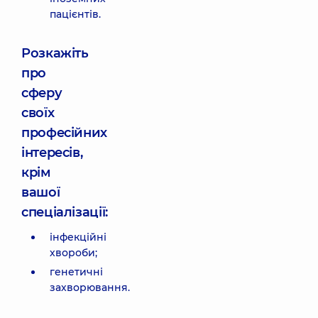
пацієнтів.
Розкажіть
про
сферу
своїх
професійних
інтересів,
крім
вашої
спеціалізації:
інфекційні
хвороби;
генетичні
захворювання.