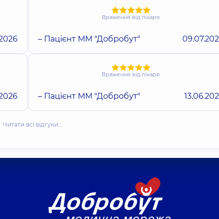
Враження від лікаря
.2026
– Пацієнт ММ "Добробут"
09.07.20
Враження від лікаря
.2026
– Пацієнт ММ "Добробут"
13.06.20
Читати всі відгуки…