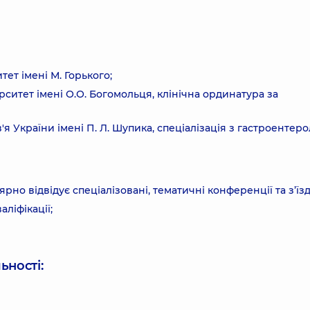
т імені М. Горького;
итет імені О.О. Богомольця, клінічна ординатура за
 України імені П. Л. Шупика, спеціалізація з гастроентерол
но відвідує спеціалізовані, тематичні конференції та з’їзд
ліфікації;
ьності: