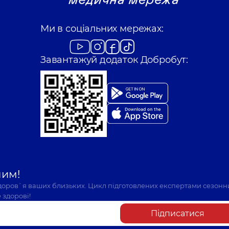
Ми в соціальних мережах:
Завантажуй додаток Добробут:
шим!
здоров`я ваших близьких. Цикл підготовлених експертами сезонн
 здорові!
Підписатися