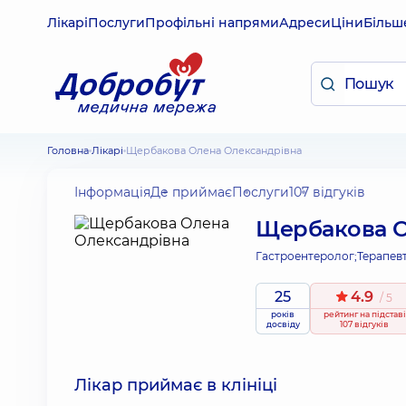
Лікарі
Послуги
Профільні напрями
Адреси
Ціни
Більш
Головна
Лікарі
Щербакова Олена Олександрівна
Інформація
Де приймає
Послуги
107 відгуків
Щербакова О
Гастроентеролог;
Терапевт
25
4.9
/ 5
років
рейтинг
на підставі
досвіду
107 відгуків
Лікар приймає в клініці