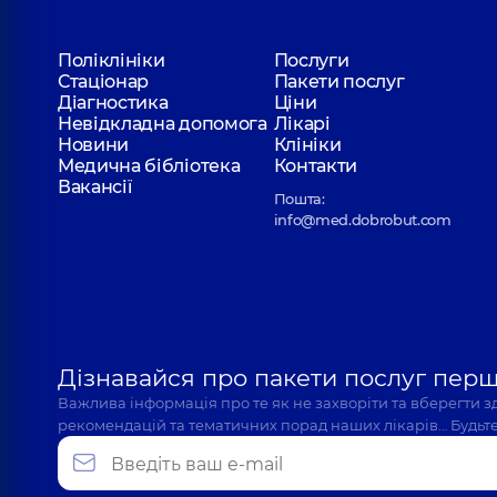
Поліклініки
Послуги
Стаціонар
Пакети послуг
Діагностика
Ціни
Невідкладна допомога
Лікарі
Новини
Клініки
Медична бібліотека
Контакти
Вакансії
Пошта:
info@med.dobrobut.com
Дізнавайся про пакети послуг пер
Важлива інформація про те як не захворіти та вберегти 
рекомендацій та тематичних порад наших лікарів… Будьте