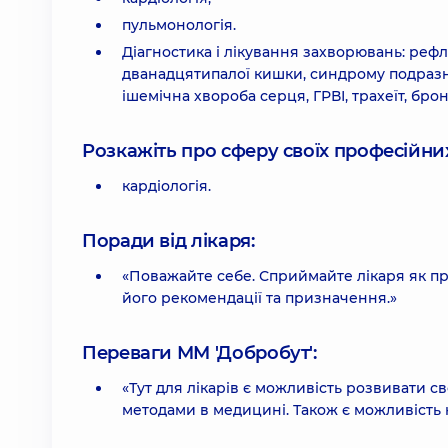
пульмонологія.
Діагностика і лікування захворювань: рефл
дванадцятипалої кишки, синдрому подразне
ішемічна хвороба серця, ГРВІ, трахеїт, бронх
Розкажіть про сферу своїх професійних 
кардіологія.
Поради від лікаря:
«Поважайте себе. Сприймайте лікаря як про
його рекомендації та призначення.»
Переваги ММ 'Добробут':
«Тут для лікарів є можливість розвивати с
методами в медицині. Також є можливість 