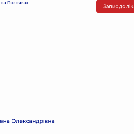
 на Позняках
Запис до лі
ена Олександрівна