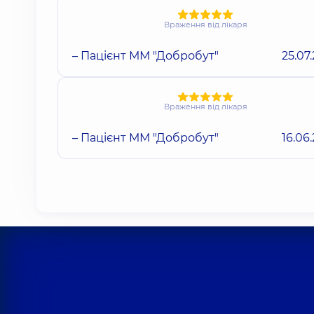
Враження від лікаря
– Пацієнт ММ "Добробут"
25.07
Враження від лікаря
– Пацієнт ММ "Добробут"
16.06