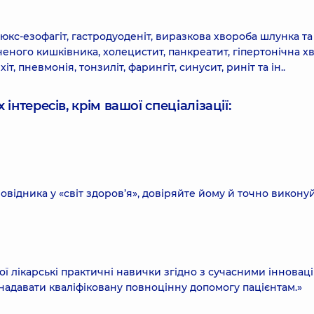
юкс-езофагіт, гастродуоденіт, виразкова хвороба шлунка та
ного кишківника, холецистит, панкреатит, гіпертонічна х
іт, пневмонія, тонзиліт, фарингіт, синусит, риніт та ін..
інтересів, крім вашої спеціалізації:
відника у «світ здоров’я», довіряйте йому й точно викону
вої лікарські практичні навички згідно з сучасними іннова
надавати кваліфіковану повноцінну допомогу пацієнтам.»