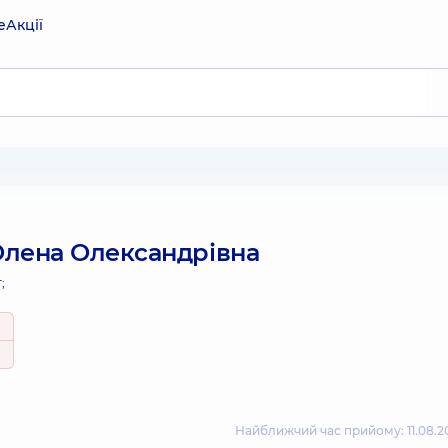
е
Акції
лена Олександрівна
;
Найближчий час прийому: 11.08.20