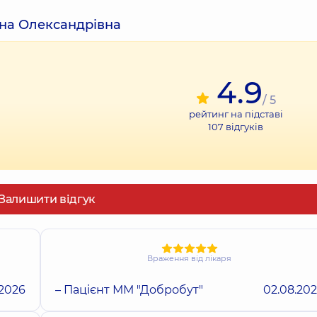
ена Олександрівна
4.9
/ 5
рейтинг на підставі
107
відгуків
Залишити відгук
Враження від лікаря
.2026
– Пацієнт ММ "Добробут"
02.08.20