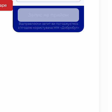
каря
Запис на прийом
Відправляючи запит ви погоджуєтесь
з
Угодою користувача
ММ «Добробут»