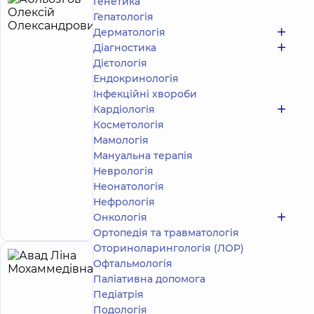
Генетика
Абльозгов
4
Гепатологія
Олексій
років
Дерматологія
досвіду
Олександрович
Діагностика
5
278
Дієтологія
відгуків
Ендокринологія
Масажист;
Інфекційні хвороби
Реабілітолог
Кардіологія
Косметологія
Медичний
Центр
Мамологія
«Добробут»
Мануальна терапія
для всієї
Неврологія
родини на
Неонатологія
Святошині
вул.
Нефрологія
Запис до фахівця
Святошинська,
Онкологія
3-Б, м. Київ
Ортопедія та травматологія
Оториноларингологія (ЛОР)
Офтальмологія
Авад
24
Паліативна допомога
Ліна
років
Експерт
досвіду
Педіатрія
Мохаммедівна
Подологiя
4.9
620