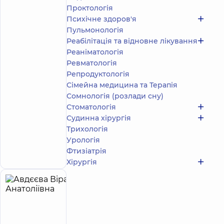
/ 5
відгуків
Проктологія
Психічне здоров'я
Акушер-
гінеколог;
Пульмонологія
Лікар
Реабілітація та відновне лікування
з
Реаніматологія
ультразвукової
Ревматологія
діагностики
Репродуктологія
Сімейна медицина та Терапія
Медичний
Центр
Сомнологія (розлади сну)
«Добробут»
Стоматологія
для всієї
Судинна хірургія
родини на
Трихологія
Святошині
Урологія
вул.
Запис до лікаря
Святошинська,
Фтизіатрія
3-Б, м. Київ
Хірургія
Авдєєва
21
Віра
років
досвіду
Анатоліївна
4.9
400