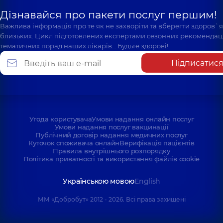
Дізнавайся про пакети послуг першим!
Важлива інформація про те як не захворіти та вберегти здоров`
близьких. Цикл підготовлених експертами сезонних рекомендаці
тематичних порад наших лікарів… Будьте здорові!
Підписатис
Угода користувача
Умови надання онлайн послуг
Умови надання послуг вакцинації
Публічний договір надання медичних послуг
Куточок споживача онлайн
Верифікація пацієнтів
Правила внутрішнього розпорядку
Політика приватності та використання файлів cookie
Українською мовою
English
ММ «Добробут» 2012 - 2026. Всі права захищені