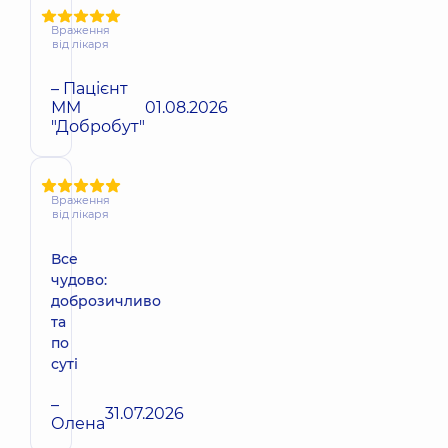
Враження
від лікаря
– Пацієнт
ММ
01.08.2026
"Добробут"
Враження
від лікаря
Все
чудово:
доброзичливо
та
по
суті
–
31.07.2026
Олена