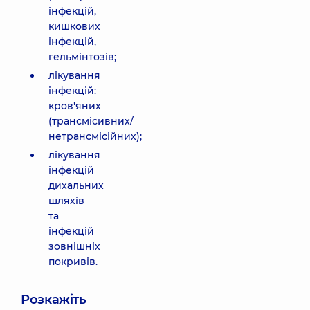
інфекцій,
кишкових
інфекцій,
гельмінтозів;
лікування
інфекцій:
кров'яних
(трансмісивних/
нетрансмісійних);
лікування
інфекцій
дихальних
шляхів
та
інфекцій
зовнішніх
покривів.
Розкажіть