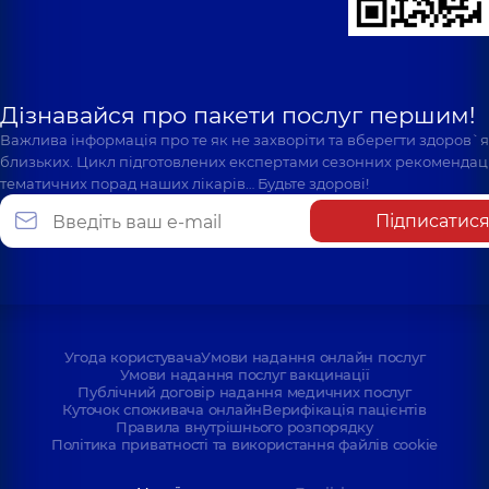
Дізнавайся про пакети послуг першим!
Важлива інформація про те як не захворіти та вберегти здоров`
близьких. Цикл підготовлених експертами сезонних рекомендаці
тематичних порад наших лікарів… Будьте здорові!
Підписатис
Угода користувача
Умови надання онлайн послуг
Умови надання послуг вакцинації
Публічний договір надання медичних послуг
Куточок споживача онлайн
Верифікація пацієнтів
Правила внутрішнього розпорядку
Політика приватності та використання файлів cookie