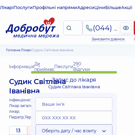
Лікарі
Послуги
Профільні напрями
Адреси
Ціни
Більше
Акції
(044) 495-2-888
Замовити дзвінок
Головна
Лікарі
Судик Світлана Іванівна
Де
290
Інформація
Послуги
приймає
Відгуки
Запис до лікаря
Судик Світлана
Судик Світлана Іванівна
Іванівна
Інфекціоніст;
Інфекціоніст дитячий;
Лікар загальної практики - сімейний
лікар;
Педіатр;
Терапевт;
13
5
Оберіть дату / час візиту
/ 5