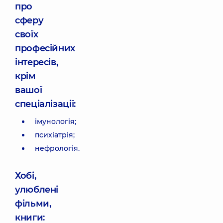
про
сферу
своїх
професійних
інтересів,
крім
вашої
спеціалізації:
імунологія;
психіатрія;
нефрологія.
Хобі,
улюблені
фільми,
книги: