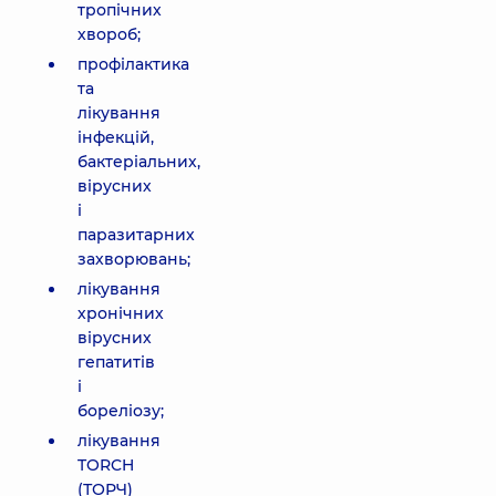
тропічних
хвороб;
профілактика
та
лікування
інфекцій,
бактеріальних,
вірусних
і
паразитарних
захворювань;
лікування
хронічних
вірусних
гепатитів
і
бореліозу;
лікування
TORCH
(ТОРЧ)