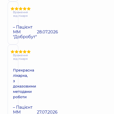
Враження
від лікаря
– Пацієнт
ММ
28.07.2026
"Добробут"
Враження
від лікаря
Прекрасна
лікарка,
з
доказовими
методами
роботи
– Пацієнт
ММ
27.07.2026