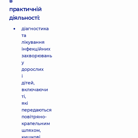
в
практичній
діяльності:
діагностика
та
лікування
інфекційних
захворювань
у
дорослих
і
дітей,
включаючи
ті,
які
передаються
повітряно-
крапельним
шляхом,
кишкові