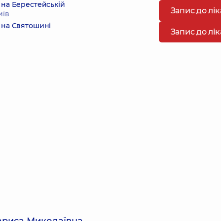
 на Берестейській
Запис до лі
иїв
 на Святошині
Запис до лі