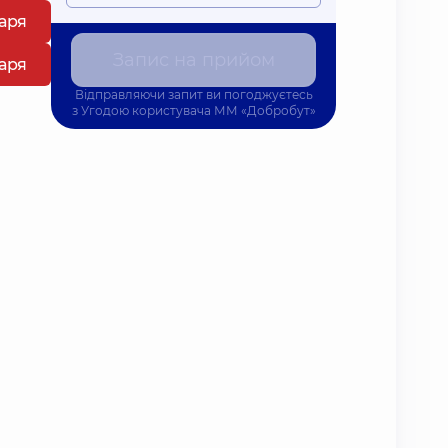
каря
Запис на прийом
каря
Відправляючи запит ви погоджуєтесь
з
Угодою користувача
ММ «Добробут»