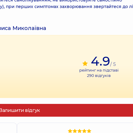
ймайтеся самолікуванням, не використовуйте самостійно
ту), при перших симптомах захворювання звертайтеся до лі
ариса Миколаївна
4.9
/ 5
рейтинг на підставі
290
відгуків
Залишити відгук