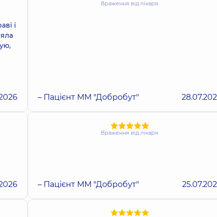
Враження від лікаря
аві і
ляла
ую,
.2026
– Пацієнт ММ "Добробут"
28.07.20
Враження від лікаря
.2026
– Пацієнт ММ "Добробут"
25.07.20