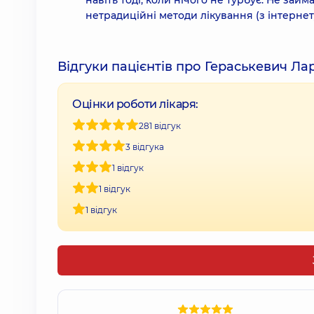
навіть тоді, коли нічого не турбує. Не за
нетрадиційні методи лікування (з інтерне
Відгуки пацієнтів про Гераськевич Л
Оцінки роботи лікаря:
281 відгук
3 відгука
1 відгук
1 відгук
1 відгук