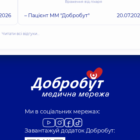
Враження від лікаря
.2026
– Пацієнт ММ "Добробут"
20.07.20
Читати всі відгуки…
Ми в соціальних мережах:
Завантажуй додаток Добробут: