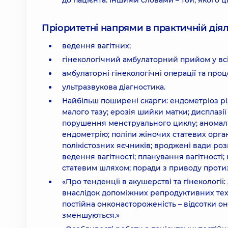
до пацієнта. Іншими словами – той, якого ці
Пріоритетні напрями в практичній діял
ведення вагітних;
гінекологічний амбулаторний прийом у вс
амбулаторні гінекологічні операції та про
ультразвукова діагностика.
Найбільш поширені скарги: ендометріоз рі
малого тазу; ерозія шийки матки; дисплазії
порушення менструального циклу; аномальн
ендометрію; поліпи жіночих статевих органі
полікістозних яєчників; вроджені вади роз
ведення вагітності; планування вагітності;
статевим шляхом; поради з приводу протиз
«Про тенденції в акушерстві та гінекології:
внаслідок допоміжних репродуктивних техн
постійна онконастороженість – відсотки он
зменшуються.»