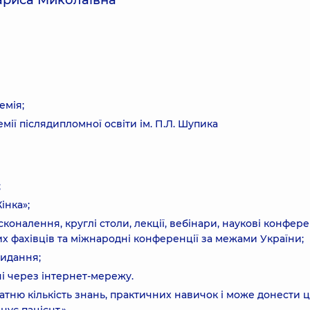
Лариса Миколаївна
емія;
мії післядипломної освіти ім. П.Л. Шупика
;
інка»;
оналення, круглі столи, лекції, вебінари, наукові конфере
их фахівців та міжнародні конференції за межами України;
видання;
і через інтернет-мережу.
татню кількість знань, практичних навичок і може донести 