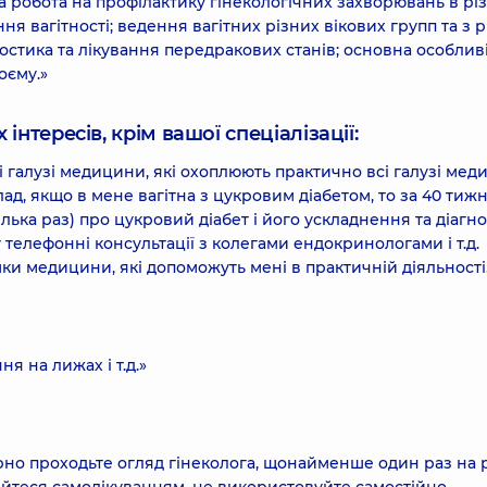
а робота на профілактику гінекологічних захворювань в рі
ня вагітності; ведення вагітних різних вікових групп та з 
остика та лікування передракових станів; основна особливі
оєму.»
інтересів, крім вашої спеціалізації:
ві галузі медицини, які охоплюють практично всі галузі ме
ад, якщо в мене вагітна з цукровим діабетом, то за 40 тижн
ілька раз) про цукровий діабет і його ускладнення та діагно
телефонні консультації з колегами ендокринологами і т.д.
ки медицини, які допоможуть мені в практичній діяльності
я на лижах і т.д.»
рно проходьте огляд гінеколога, щонайменше один раз на р