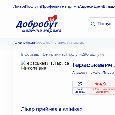
Лікарі
Послуги
Профільні напрями
Адреси
Ціни
Більш
Головна
Лікарі
Гераськевич Лариса Миколаївна
Інформація
Де приймає
Послуги
290 Відгуки
Гераськевич
Акушер-гінеколог;
Лікар з
27
4.9
/ 5
років
рейтинг
на підставі
досвіду
290 Відгуки
Лікар приймає в клініках: