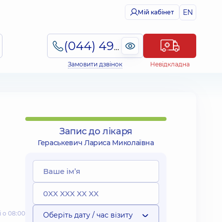
EN
Мій кабінет
(044) 495-2-888
Замовити дзвінок
Невідкладна
Запис до лікаря
Гераськевич Лариса Миколаївна
 о 08:00
Оберіть дату / час візиту