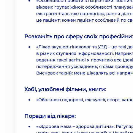
«Особливості роботи з пацієнтами: постійн
вікових групах жінок; особливості плануван
екстрагенітальною патологією; рання діагн
це пацієнт: кожен пацієнт особливий по св
Розкажіть про сферу своїх професійних 
«Лікар акушер-гінеколог та УЗД – це такі д
в різних ступенях інформованості. Наприкл
ведення такої вагітної я прочитаю все (дек
попередження ускладнень; я сама проведу 
Висновок такий: мене цікавлять всі напрям
Хобі, улюблені фільми, книги:
«Обожнюю подорожі, екскурсії, спорт, катанн
Поради від лікаря:
««Здорова мама – здорова дитина». Регуля