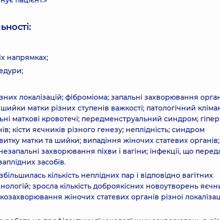
нує пацієнт.»
ьності:
іх напрямках;
цедури;
зних локалізацій; фіброміома; запальні захворювання орга
 шийки матки різних ступенів важкості; патологічний клімак
і маткові кровотечі; передменструальний синдром; гіпер
в; кісти яєчників різного генезу; неплідність; синдром
витку матки та шийки; випадіння жіночих статевих органів;
 незапальні захворювання піхви і вагіни; інфекції, що пере
аплідних засобів.
 збільшилась кількість неплідних пар і відповідно вагітних
ологій; зросла кількість доброякісних новоутворень яєчни
козахворювання жіночих статевих органів різної локалізац