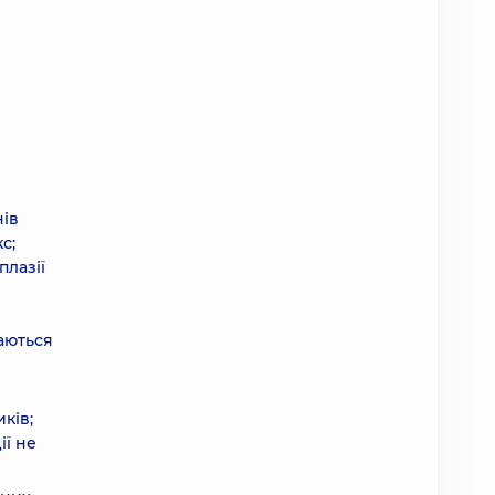
нів
с;
плазії
даються
ків;
ії не