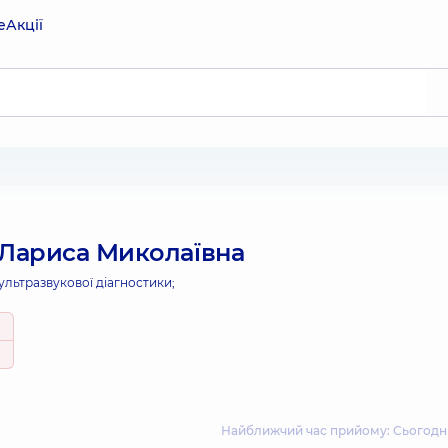
е
Акції
 Лариса Миколаївна
 ультразвукової діагностики;
Найближчий час прийому: Сьогодні