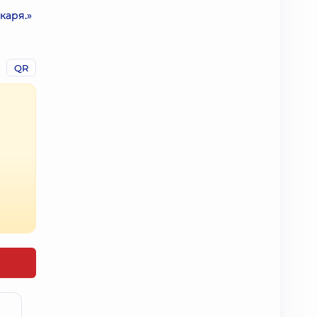
каря.»
QR