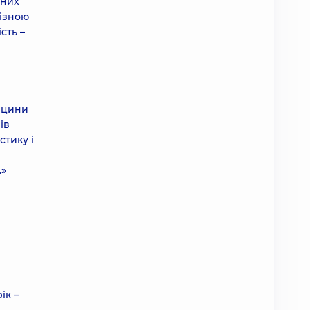
зних
різною
сть –
дицини
ів
стику і
.»
ік –