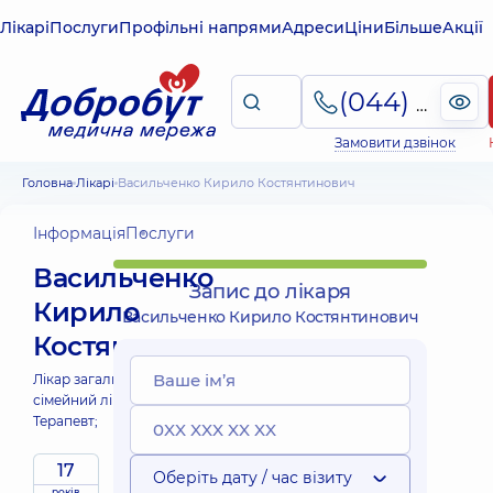
Лікарі
Послуги
Профільні напрями
Адреси
Ціни
Більше
Акції
(044) 495-2-888
Замовити дзвінок
Головна
Лікарі
Васильченко Кирило Костянтинович
Інформація
Послуги
Васильченко
Запис до лікаря
Кирило
Васильченко Кирило Костянтинович
Костянтинович
Лікар загальної практики -
сімейний лікар;
Терапевт;
17
Оберіть дату / час візиту
років