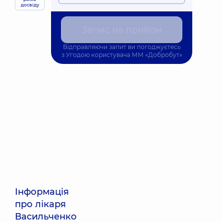
досвіду
Запис на прийом
Відправляючи запит ви погоджуєтесь
з
Угодою користувача
ММ «Добробут»
Інформація
про лікаря
Васильченко