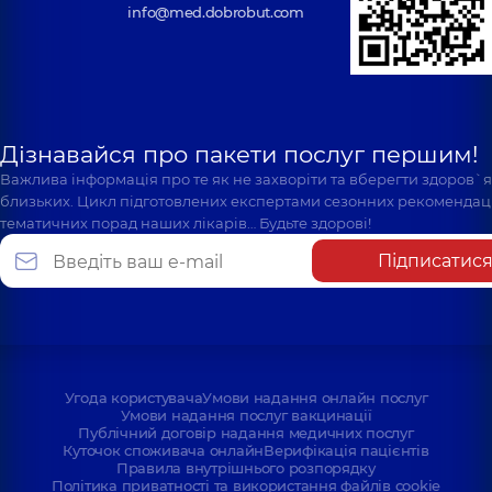
info@med.dobrobut.com
Дізнавайся про пакети послуг першим!
Важлива інформація про те як не захворіти та вберегти здоров`
близьких. Цикл підготовлених експертами сезонних рекомендаці
тематичних порад наших лікарів… Будьте здорові!
Підписатис
Угода користувача
Умови надання онлайн послуг
Умови надання послуг вакцинації
Публічний договір надання медичних послуг
Куточок споживача онлайн
Верифікація пацієнтів
Правила внутрішнього розпорядку
Політика приватності та використання файлів cookie