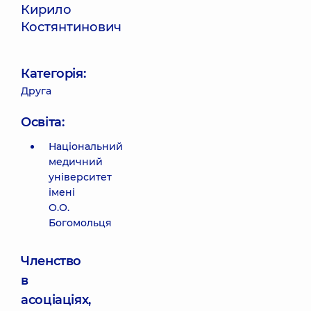
Кирило
Костянтинович
Категорія:
Друга
Освіта:
Національний
медичний
університет
імені
О.О.
Богомольця
Членство
в
асоціаціях,