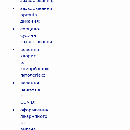
захворювання;
захворювання
органів
дихання;
серцево-
судинні
захворювання;
ведення
хворих
із
коморбідною
патологією;
ведення
пацієнтів
з
COVID;
оформлення
лікарняного
та
видача