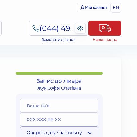
EN
Мій кабінет
(044) 495-2-888
Замовити дзвінок
Невідкладна
Запис до лікаря
Жук Софія Олегівна
Оберіть дату / час візиту