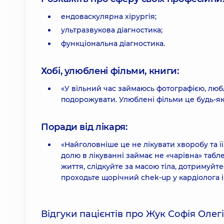
ендоваскулярна хірургія;
ультразвукова діагностика;
функціональна діагностика.
Хобі, улюблені фільми, книги:
«У вільний час займаюсь фотографією, любл
подорожувати. Улюблені фільми це будь-яки
Поради від лікаря:
«Найголовніше це не лікувати хворобу та її
долю в лікуванні займає не «чарівна» табле
життя, слідкуйте за масою тіла, дотримуйт
проходьте щорічний chek-up у кардіолога і
Відгуки пацієнтів про Жук Софія Олег