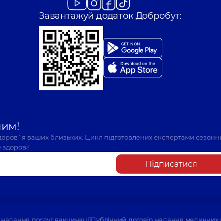
Завантажуй додаток Добробут:
шим!
здоров`я ваших близьких. Цикл підготовлених експертами сезонн
 здорові!
Підписатися
надання послуг вакцинації
Публічний договір надання медичних 