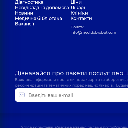
Діагностика
Ціни
Невідкладна допомога
Лікарі
Новини
Клініки
Медична бібліотека
Контакти
Вакансії
Пошта:
info@med.dobrobut.com
Дізнавайся про пакети послуг пер
Важлива інформація про те як не захворіти та вберегти 
рекомендацій та тематичних порад наших лікарів… Будьте
Угода користувача
Умови надання онлайн послуг
Умови 