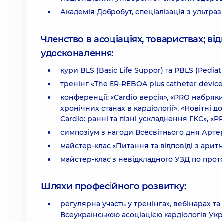
Академія Добробут, спеціалізація з ультра
Членство в асоціаціях, товариствах; в
удосконалення:
кури BLS (Basic Life Suppor) та PBLS (Pediatr
тренінг «The ER-REBOA plus catheter device f
конференції: «Cardio версія», «PRO набряк
хронічних станах в кардіології», «Новітні д
Cardio: ранні та пізні ускладнення ГКС», «
симпозіум з нагоди Всесвітнього дня Артері
майстер-клас «Питання та відповіді з аритм
майстер-клас з невідкладного УЗД по прот
Шляхи професійного розвитку:
регулярна участь у тренінгах, вебінарах 
Всеукраїнською асоціацією кардіологів Укр