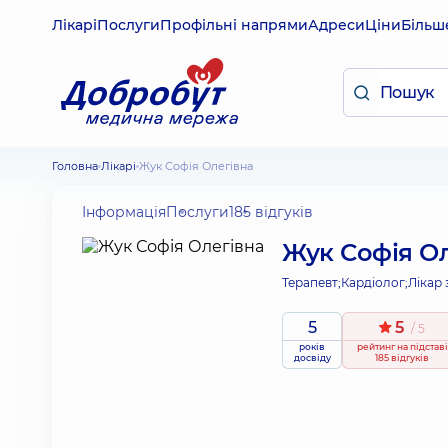
Лікарі
Послуги
Профільні напрями
Адреси
Ціни
Більш
Головна
Лікарі
Жук Софія Олегівна
Інформація
Послуги
185 відгуків
Жук Софія Ол
Терапевт;
Кардіолог;
Лікар 
5
5
/ 5
років
рейтинг
на підставі
досвіду
185 відгуків