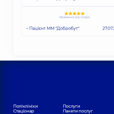
Враження від лікаря
– Пацієнт ММ "Добробут"
27.07
Поліклініки
Послуги
Стаціонар
Пакети послуг