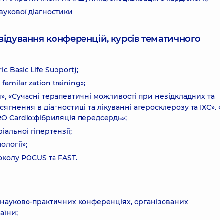
звукової діагностики
ідвідування конференцій, курсів тематичного
ic Basic Life Support);
amilarization training»;
и», «Сучасні терапевтичні можливості при невідкладних та
осягнення в діагностиці та лікуванні атеросклерозу та ІХС»,
PRO Cardio:фібриляція передсердь»;
альної гіпертензії;
ології»;
околу POCUS та FAST.
та науково-практичних конференціях, організованих
аїни;