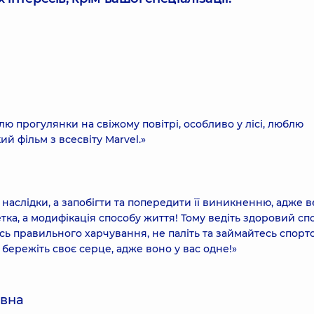
ю прогулянки на свіжому повітрі, особливо у лісі, люблю
й фільм з всесвіту Marvel.»
 наслідки, а запобігти та попередити її виникненню, адже 
тка, а модифікація способу життя! Тому ведіть здоровий сп
есь правильного харчування, не паліть та займайтесь спорт
 бережіть своє серце, адже воно у вас одне!»
івна