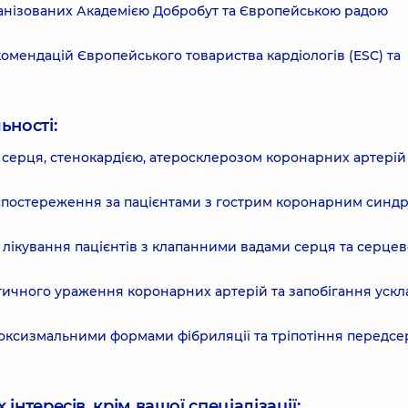
рганізованих Академією Добробут та Європейською радою
мендацій Європейського товариства кардіологів (ESC) та
ьності:
 серця, стенокардією, атеросклерозом коронарних артерій
 спостереження за пацієнтами з гострим коронарним синд
 лікування пацієнтів з клапанними вадами серця та серце
ичного ураження коронарних артерій та запобігання уск
роксизмальними формами фібриляції та тріпотіння передсе
інтересів, крім вашої спеціалізації: