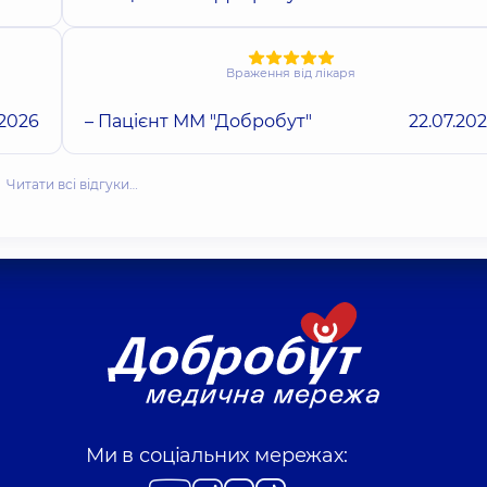
Враження від лікаря
.2026
– Пацієнт ММ "Добробут"
22.07.20
Читати всі відгуки…
Ми в соціальних мережах: