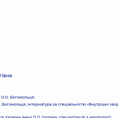
гівна
 О.О. Богомольця;
О. Богомольця, інтернатура за спеціальністю «Внутрішні хв
України імені П.Л. Шупика, спеціалізація з кардіології;