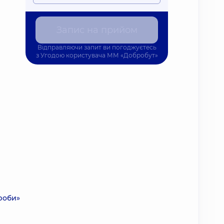
Запис на прийом
Відправляючи запит ви погоджуєтесь
з
Угодою користувача
ММ «Добробут»
ороби»