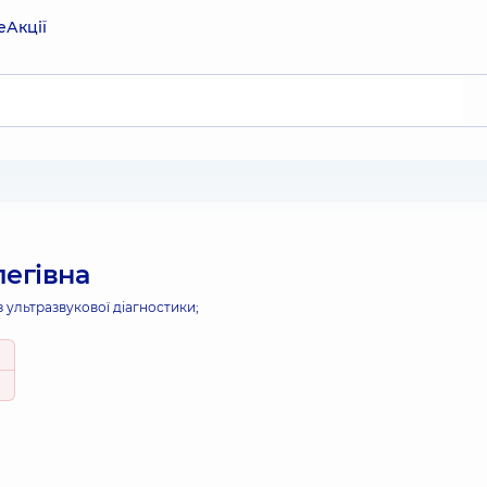
е
Акції
егівна
з ультразвукової діагностики;