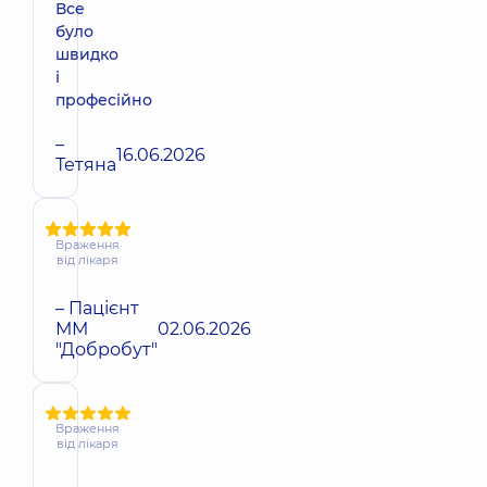
Все
було
швидко
і
професійно
–
16.06.2026
Тетяна
Враження
від лікаря
– Пацієнт
ММ
02.06.2026
"Добробут"
Враження
від лікаря