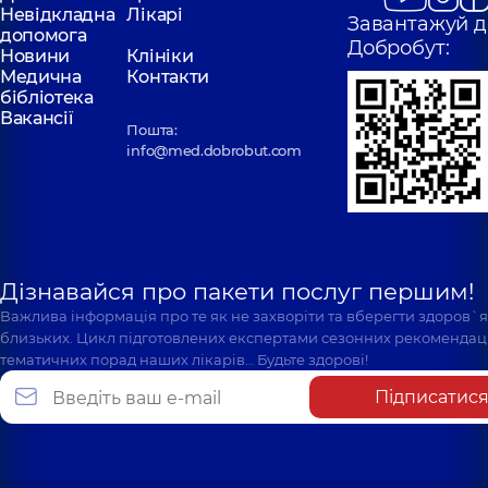
Невідкладна
Лікарі
Завантажуй д
допомога
Добробут:
Новини
Клініки
Медична
Контакти
бібліотека
Вакансії
Пошта:
info@med.dobrobut.com
Дізнавайся про пакети послуг першим!
Важлива інформація про те як не захворіти та вберегти здоров`
близьких. Цикл підготовлених експертами сезонних рекомендаці
тематичних порад наших лікарів… Будьте здорові!
Підписатис