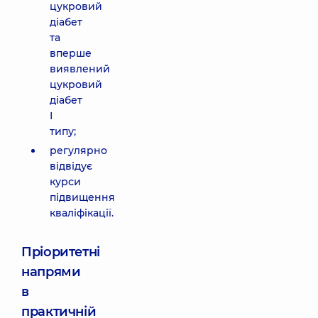
цукровий
діабет
та
вперше
виявлений
цукровий
діабет
І
типу;
регулярно
відвідує
курси
підвищення
кваліфікації.
Пріоритетні
напрями
в
практичній