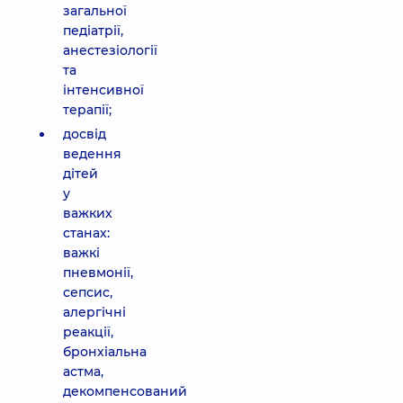
загальної
педіатрії,
анестезіології
та
інтенсивної
терапії;
досвід
ведення
дітей
у
важких
станах:
важкі
пневмонії,
сепсис,
алергічні
реакції,
бронхіальна
астма,
декомпенсований