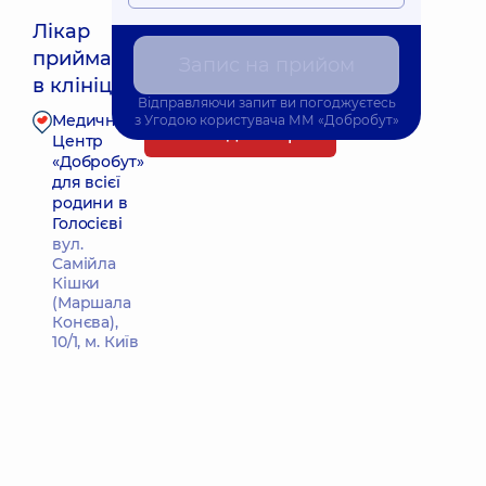
Лікар
приймає
Запис на прийом
Найближчий час прийому: 11.08.2026 14:00
в клініці
Відправляючи запит ви погоджуєтесь
Медичний
з
Угодою користувача
ММ «Добробут»
Запис до лікаря
Центр
«Добробут»
для всієї
родини в
Голосієві
вул.
Самійла
Кішки
(Маршала
Конєва),
10/1, м. Київ