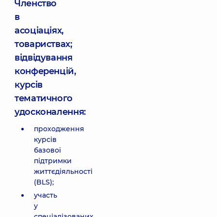
Членство
в
асоціаціях,
товариствах;
відвідування
конференцій,
курсів
тематичного
удосконалення:
проходження
курсів
базової
підтримки
життєдіяльності
(BLS);
участь
у
спеціалізованих