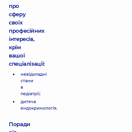
про
сферу
своїх
професійних
інтересів,
крім
вашої
спеціалізації:
невідкладні
стани
в
педіатрії;
дитяча
ендокринологія.
Поради