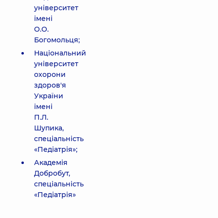
університет
імені
О.О.
Богомольця;
Національний
університет
охорони
здоров'я
України
імені
П.Л.
Шупика,
спеціальність
«Педіатрія»;
Академія
Добробут,
спеціальність
«Педіатрія»