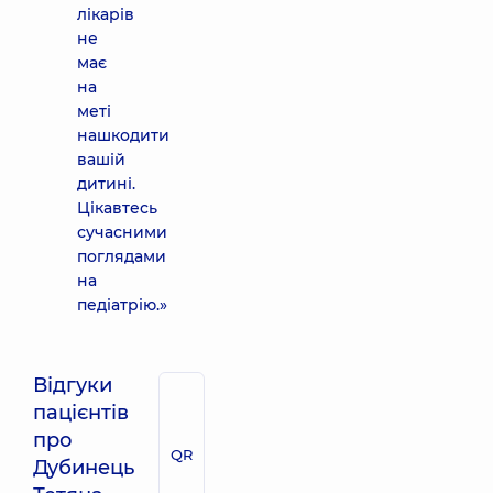
лікарів
не
має
на
меті
нашкодити
вашій
дитині.
Цікавтесь
сучасними
поглядами
на
педіатрію.»
Відгуки
пацієнтів
про
QR
Дубинець