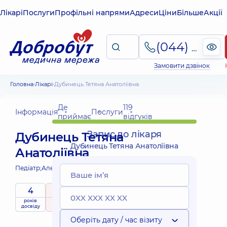
Лікарі
Послуги
Профільні напрями
Адреси
Ціни
Більше
Акції
(044) 495-2-888
Замовити дзвінок
Головна
Лікарі
Дубинець Тетяна Анатоліївна
Де
119
Інформація
Послуги
приймає
відгуків
Запис до лікаря
Дубинець Тетяна
Дубинець Тетяна Анатоліївна
Анатоліївна
Педіатр;
Алерголог дитячий;
4
5
/ 5
років
рейтинг
на підставі
приймає
досвіду
119 відгуків
дітей
Оберіть дату / час візиту