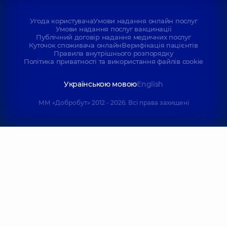
Угода користувача
Умови надання онлайн послуг
Умови надання послуг вакцинації
Публічний договір надання медичних послуг
Куточок споживача онлайн
Верифікація пацієнтів
Правила внутрішнього розпорядку
Політика приватності та використання файлів cookie
Українською мовою
English
ММ «Добробут» 2012 - 2026. Всі права захищені