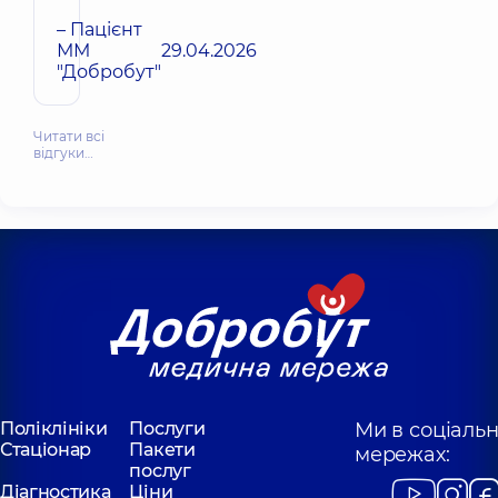
– Пацієнт
ММ
29.04.2026
"Добробут"
Читати всі
відгуки…
Поліклініки
Послуги
Ми в соціаль
Стаціонар
Пакети
мережах:
послуг
Діагностика
Ціни