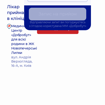
Лікар
приймає
Запис на прийом
Найближчий час прийому: 09.08.2026 9:00
в клініці
Відправляючи запит ви погоджуєтесь
Медичний
з
Угодою користувача
ММ «Добробут»
Запис до лікаря
Центр
«Добробут»
для всієї
родини в ЖК
Новопечерські
Липки
вул. Андрія
Верхогляда,
16-А, м. Київ