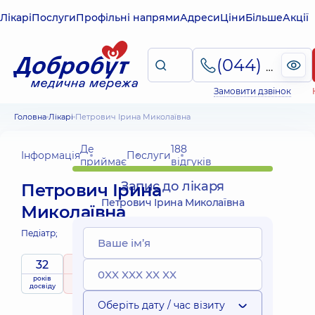
Лікарі
Послуги
Профільні напрями
Адреси
Ціни
Більше
Акції
(044) 495-2-888
Замовити дзвінок
Головна
Лікарі
Петрович Ірина Миколаївна
Де
188
Інформація
Послуги
приймає
відгуків
Запис до лікаря
Петрович Ірина
Петрович Ірина Миколаївна
Миколаївна
Педіатр;
32
5
/ 5
Виїзні
років
рейтинг
на підставі
приймає
послуги
досвіду
188 відгуків
дітей
Оберіть дату / час візиту