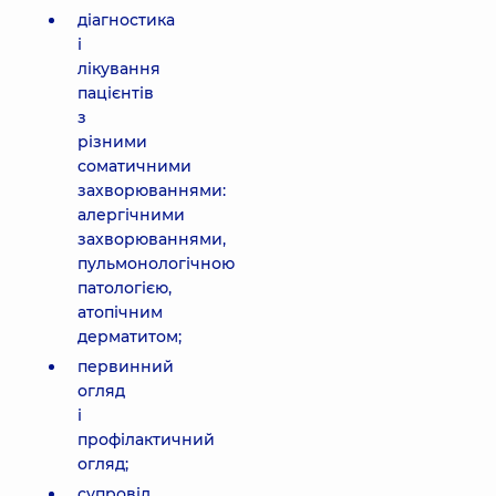
діагностика
і
лікування
пацієнтів
з
різними
соматичними
захворюваннями:
алергічними
захворюваннями,
пульмонологічною
патологією,
атопічним
дерматитом;
первинний
огляд
і
профілактичний
огляд;
супровід