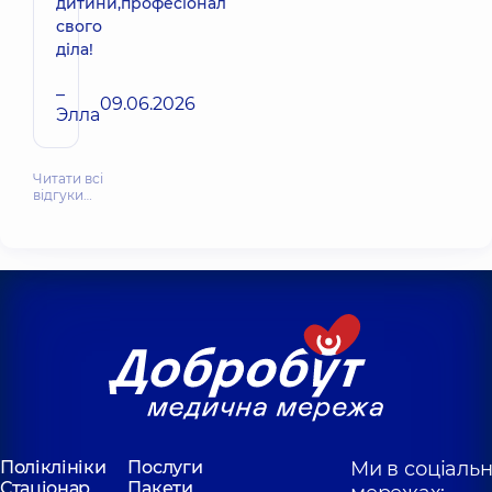
дитини,професіонал
свого
діла!
–
09.06.2026
Элла
Читати всі
відгуки…
Поліклініки
Послуги
Ми в соціаль
Стаціонар
Пакети