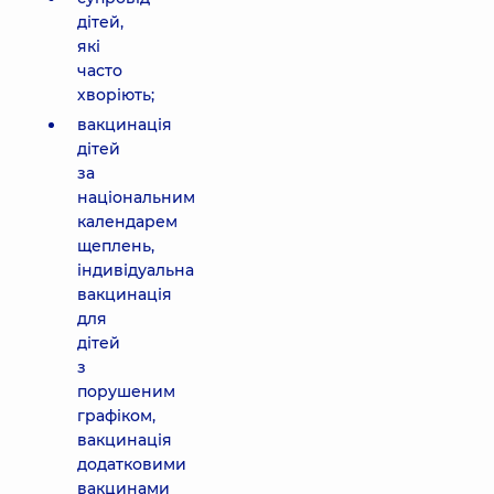
дітей,
які
часто
хворіють;
вакцинація
дітей
за
національним
календарем
щеплень,
індивідуальна
вакцинація
для
дітей
з
порушеним
графіком,
вакцинація
додатковими
вакцинами