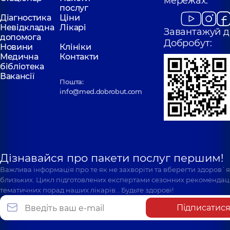
мережах:
послуг
Діагностика
Ціни
Невідкладна
Лікарі
Завантажуй д
допомога
Добробут:
Новини
Клініки
Медична
Контакти
бібліотека
Вакансії
Пошта:
info@med.dobrobut.com
Дізнавайся про пакети послуг першим!
Важлива інформація про те як не захворіти та вберегти здоров`
близьких. Цикл підготовлених експертами сезонних рекомендаці
тематичних порад наших лікарів… Будьте здорові!
Підписатис