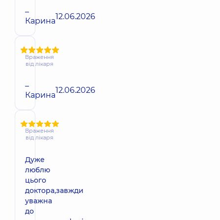
–
12.06.2026
Карина
Враження
від лікаря
–
12.06.2026
Карина
Враження
від лікаря
Дуже
люблю
цього
доктора,завжди
уважна
до