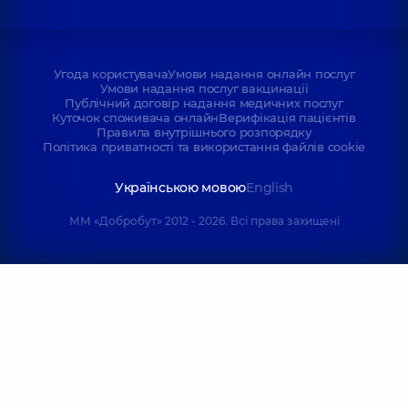
Угода користувача
Умови надання онлайн послуг
Умови надання послуг вакцинації
Публічний договір надання медичних послуг
Куточок споживача онлайн
Верифікація пацієнтів
Правила внутрішнього розпорядку
Політика приватності та використання файлів cookie
Українською мовою
English
ММ «Добробут» 2012 - 2026. Всі права захищені