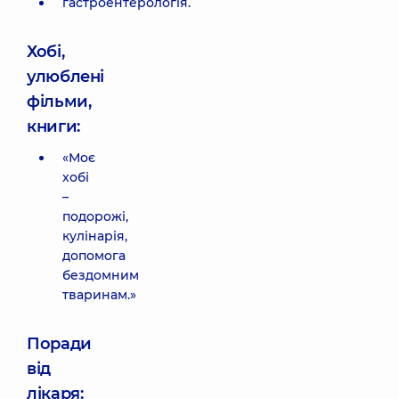
гастроентерологія.
Хобі,
улюблені
фільми,
книги:
«Моє
хобі
–
подорожі,
кулінарія,
допомога
бездомним
тваринам.»
Поради
від
лікаря: