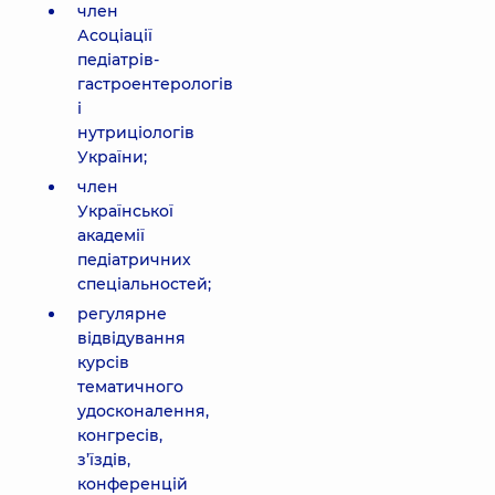
член
Асоціації
педіатрів-
гастроентерологів
і
нутриціологів
України;
член
Української
академії
педіатричних
спеціальностей;
регулярне
відвідування
курсів
тематичного
удосконалення,
конгресів,
з’їздів,
конференцій