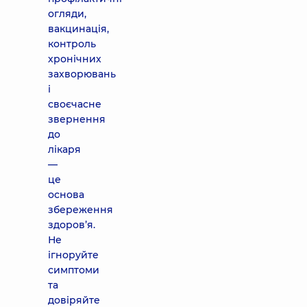
огляди,
вакцинація,
контроль
хронічних
захворювань
і
своєчасне
звернення
до
лікаря
—
це
основа
збереження
здоров’я.
Не
ігноруйте
симптоми
та
довіряйте