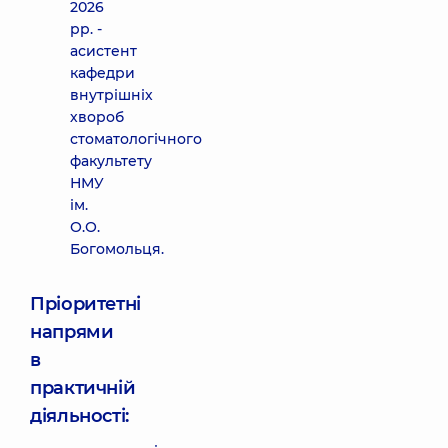
2026
рр. -
асистент
кафедри
внутрішніх
хвороб
стоматологічного
факультету
НМУ
ім.
О.О.
Богомольця.
Пріоритетні
напрями
в
практичній
діяльності: