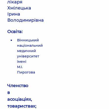
лікаря
Хмілецька
Ірина
Володимирівна
Освіта:
Вінницький
національний
медичний
університет
імені
М.І.
Пирогова
Членство
в
асоціаціях,
товариствах;