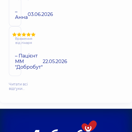
–
03.06.2026
Анна
Враження
від лікаря
– Пацієнт
ММ
22.05.2026
"Добробут"
Читати всі
відгуки…