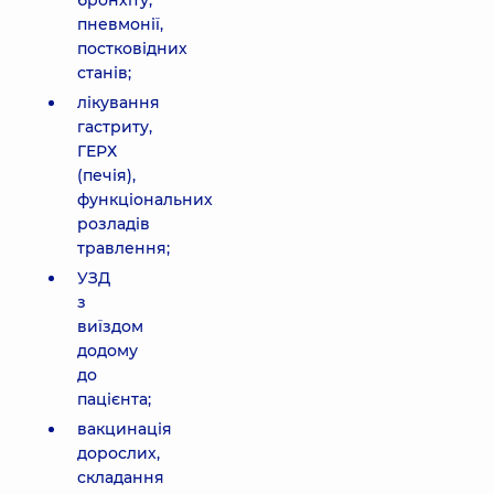
бронхіту,
пневмонії,
постковідних
станів;
лікування
гастриту,
ГЕРХ
(печія),
функціональних
розладів
травлення;
УЗД
з
виїздом
додому
до
пацієнта;
вакцинація
дорослих,
складання