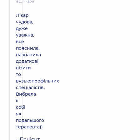
від лікаря
Лікар
чудова,
дуже
уважна,
все
пояснила,
назначила
додаткові
візити
то
вузькопрофільних
спеціалістів.
Вибрала
її
собі
як
подальшого
терапевта))
– Пацієнт