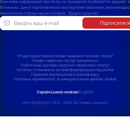
Важлива інформація про те як не захворіти та вберегти здоров`
близьких. Цикл підготовлених експертами сезонних рекомендаці
тематичних порад наших лікарів… Будьте здорові!
Підписатис
Угода користувача
Умови надання онлайн послуг
Умови надання послуг вакцинації
Публічний договір надання медичних послуг
Куточок споживача онлайн
Верифікація пацієнтів
Правила внутрішнього розпорядку
Політика приватності та використання файлів cookie
Українською мовою
English
ММ «Добробут» 2012 - 2026. Всі права захищені