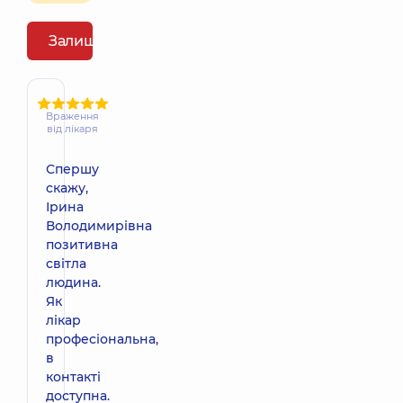
Залишити відгук
Враження
від лікаря
Спершу
скажу,
Ірина
Володимирівна
позитивна
світла
людина.
Як
лікар
професіональна,
в
контакті
доступна.