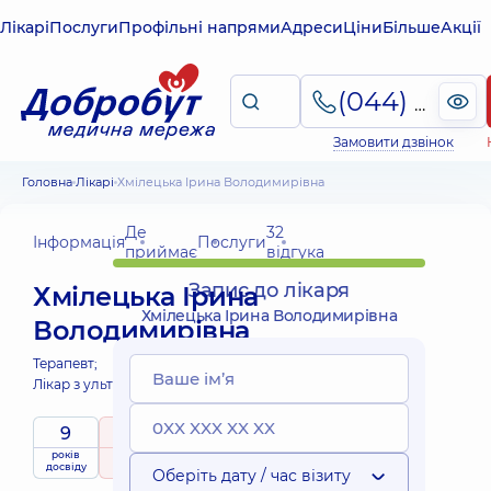
Лікарі
Послуги
Профільні напрями
Адреси
Ціни
Більше
Акції
(044) 495-2-888
Замовити дзвінок
Головна
Лікарі
Хмілецька Ірина Володимирівна
Де
32
Інформація
Послуги
приймає
відгука
Запис до лікаря
Хмілецька Ірина
Хмілецька Ірина Володимирівна
Володимирівна
Терапевт;
Лікар з ультразвукової діагностики;
9
4.8
/ 5
Виїзні
років
рейтинг
на підставі
послуги
досвіду
32 відгука
Оберіть дату / час візиту