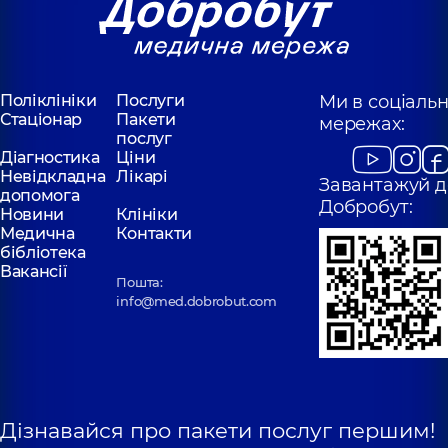
Поліклініки
Послуги
Ми в соціаль
Стаціонар
Пакети
мережах:
послуг
Діагностика
Ціни
Невідкладна
Лікарі
Завантажуй д
допомога
Добробут:
Новини
Клініки
Медична
Контакти
бібліотека
Вакансії
Пошта:
info@med.dobrobut.com
Дізнавайся про пакети послуг першим!