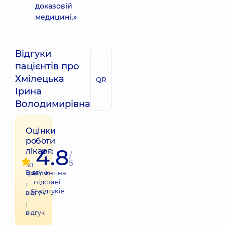
доказовій
медицині.»
Відгуки
пацієнтів про
Хмілецька
QR
Ірина
Володимирівна
Оцінки
роботи
4.8
лікаря:
/
5
30
Відгуки
рейтинг на
підставі
1
32
відгуків
відгук
1
відгук