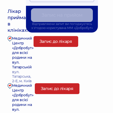
Лікар
Запис на прийом
приймає
Найближчий час прийому: 10.08.2026 15:00
в
Відправляючи запит ви погоджуєтесь
з
Угодою користувача
ММ «Добробут»
клініках:
Медичний
Запис до лікаря
Центр
«Добробут»
для всієї
родини на
вул.
Татарській
вул.
Татарська,
2-Е, м. Київ
Медичний
Запис до лікаря
Центр
«Добробут»
для всієї
родини на
вул.