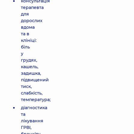
консультація
терапевта
для
дорослих
вдома
та в
клініці:
біль
у
грудях,
кашель,
задишка,
підвищений
тиск,
слабкість,
температура;
діагностика
та
лікування
ГРВІ,