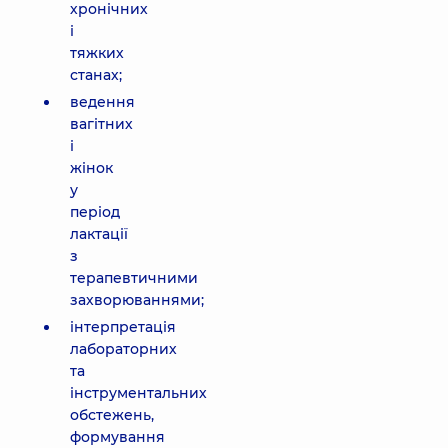
хронічних
і
тяжких
станах;
ведення
вагітних
і
жінок
у
період
лактації
з
терапевтичними
захворюваннями;
інтерпретація
лабораторних
та
інструментальних
обстежень,
формування