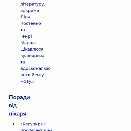
літературу,
зокрема
Ліну
Костенко
та
Генрі
Марша.
Цікавлюся
кулінарією
та
вдосконалюю
англійську
мову.»
Поради
від
лікаря:
«Регулярні
профілактичні