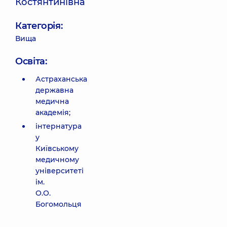
Костянтинівна
Категорія:
Вища
Освіта:
Астраханська
державна
медична
академія;
інтернатура
у
Київському
медичному
університеті
ім.
О.О.
Богомольця