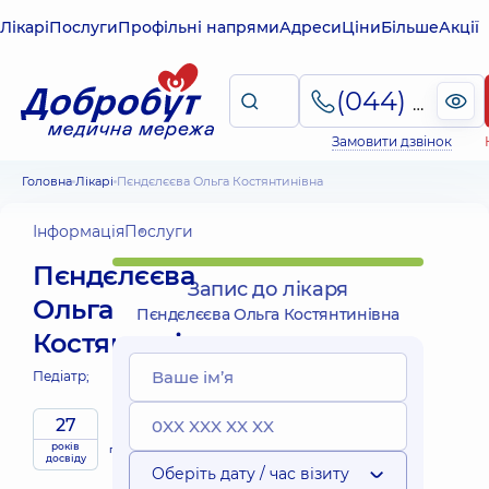
Лікарі
Послуги
Профільні напрями
Адреси
Ціни
Більше
Акції
(044) 495-2-888
Замовити дзвінок
Головна
Лікарі
Пєндєлєєва Ольга Костянтинівна
Інформація
Послуги
Пєндєлєєва
Запис до лікаря
Ольга
Пєндєлєєва Ольга Костянтинівна
Костянтинівна
Педіатр;
27
Виїзні
років
приймає
послуги
досвіду
дітей
Оберіть дату / час візиту