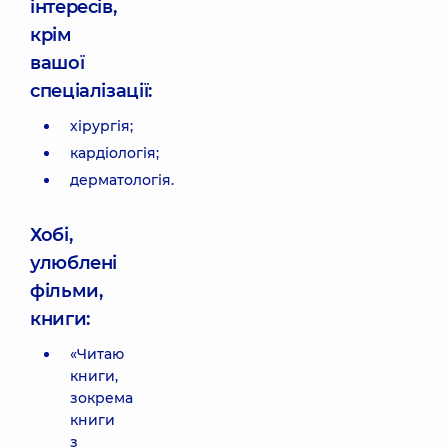
інтересів,
крім
вашої
спеціалізації:
хірургія;
кардіологія;
дерматологія.
Хобі,
улюблені
фільми,
книги:
«Читаю
книги,
зокрема
книги
з