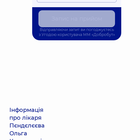
Запис на прийом
Відправляючи запит ви погоджуєтесь
з
Угодою користувача
ММ «Добробут»
Інформація
про лікаря
Пєндєлєєва
Ольга