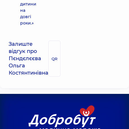
дитини
на
довгі
роки.»
Залиште
відгук про
Пєндєлєєва
QR
Ольга
Костянтинівна