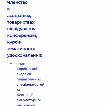
Членство
в
асоціаціях,
товариствах;
відвідування
конференцій,
курсів
тематичного
удосконалення:
член
Української
академії
педіатричних
спеціальностей
та
Асоціації
амбулаторної
медицини;