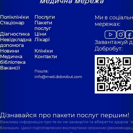
Поліклініки
Послуги
Ми в соціаль
Стаціонар
Пакети
мережах:
послуг
Діагностика
Ціни
Невідкладна
Лікарі
Завантажуй д
допомога
Добробут:
Новини
Клініки
Медична
Контакти
бібліотека
Вакансії
Пошта:
info@med.dobrobut.com
Дізнавайся про пакети послуг першим!
Важлива інформація про те як не захворіти та вберегти здоров`
близьких. Цикл підготовлених експертами сезонних рекомендаці