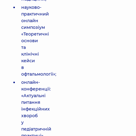
науково-
практичний
онлайн
симпозіум
«Теоретичні
основи
та
клінічні
кейси
в
офтальмології»;
онлайн-
конференції:
«Актуальні
питання
інфекційних
хвороб
у
педіатричній
практиці»,