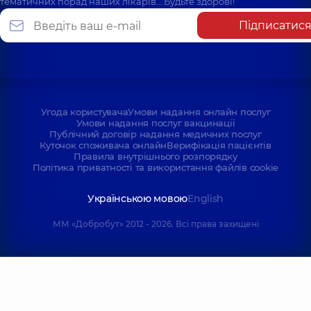
тематичних порад наших лікарів… Будьте здорові!
Підписатис
Угода користувача
Умови надання онлайн послуг
Умови надання послуг вакцинації
Публічний договір надання медичних послуг
Куточок споживача онлайн
Верифікація пацієнтів
Правила внутрішнього розпорядку
Політика приватності та використання файлів cookie
Українською мовою
English
ММ «Добробут» 2012 - 2026. Всі права захищені