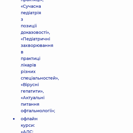
«Сучасна
педіатрія
з
позиції
доказовості»,
«Педіатричні
захворювання
в
практиці
лікарів
різних
спеціальностей»,
«Вірусні
гепатити»,
«Актуальні
питання
офтальмології»;
офлайн
курси:
«АЛС: