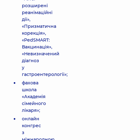
розширені
реанімаційні
дії»,
«Призматична
корекція»,
«PedSMART:
Вакцинація»,
«Невизначений
діагноз
у
гастроентерології»;
фахова
школа
«Академія
сімейного
лікаря»;
онлайн
конгрес
з
міжнародною