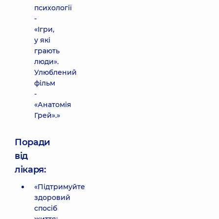
психології
-
«Ігри,
у які
грають
люди».
Улюблений
фільм
-
«Анатомія
Грей».»
Поради
від
лікаря:
«Підтримуйте
здоровий
спосіб