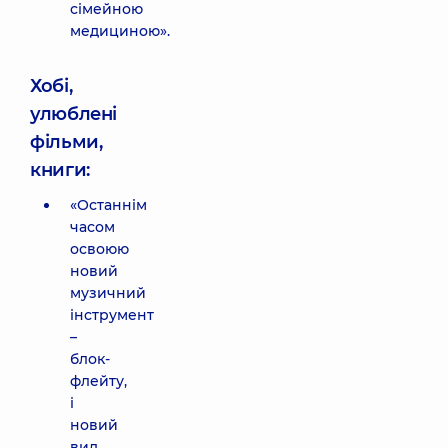
сімейною
медициною».
Хобі,
улюблені
фільми,
книги:
«Останнім
часом
освоюю
новий
музичний
інструмент
–
блок-
флейту,
і
новий
вид