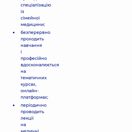
спеціалізацію
із
сімейної
медицини;
безперервно
проходить
навчання
і
професійно
вдосконалюється
на
тематичних
курсах,
онлайн-
платформах;
періодично
проводить
лекції
на
медичні