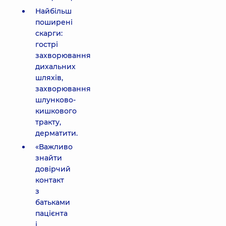
Найбільш
поширені
скарги:
гострі
захворювання
дихальних
шляхів,
захворювання
шлунково-
кишкового
тракту,
дерматити.
«Важливо
знайти
довірчий
контакт
з
батьками
пацієнта
і