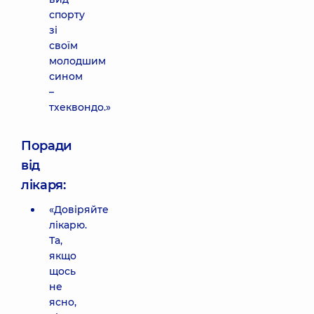
спорту
зі
своїм
молодшим
сином
–
тхеквондо.»
Поради
від
лікаря:
«Довіряйте
лікарю.
Та,
якщо
щось
не
ясно,