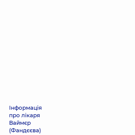
Інформація
про лікаря
Ваймєр
(Фандєєва)