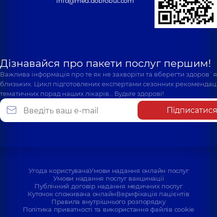
info@med.dobrobut.com
Дізнавайся про пакети послуг першим!
Важлива інформація про те як не захворіти та вберегти здоров`
близьких. Цикл підготовлених експертами сезонних рекомендаці
тематичних порад наших лікарів… Будьте здорові!
Підписатис
Угода користувача
Умови надання онлайн послуг
Умови надання послуг вакцинації
Публічний договір надання медичних послуг
Куточок споживача онлайн
Верифікація пацієнтів
Правила внутрішнього розпорядку
Політика приватності та використання файлів cookie