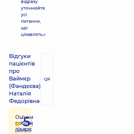
відразу
уточнюйте
усі
питання,
що
цікавлять.»
Відгуки
пацієнтів
про
Ваймєр
QR
(Фандєєва)
Наталія
Федорівна
5
Оцінки
/
роботи
5
лікаря:
рейтинг