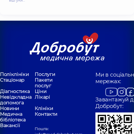
відгуки…
Поліклініки
Послуги
Ми в соціаль
Стаціонар
Пакети
мережах:
послуг
Діагностика
Ціни
Невідкладна
Лікарі
Завантажуй д
допомога
Добробут:
Новини
Клініки
Медична
Контакти
бібліотека
Вакансії
Пошта: