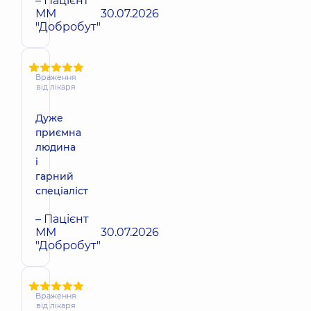
– Пацієнт
ММ
30.07.2026
"Добробут"
Враження
від лікаря
Дуже
приємна
людина
і
гарний
спеціаліст
– Пацієнт
ММ
30.07.2026
"Добробут"
Враження
від лікаря