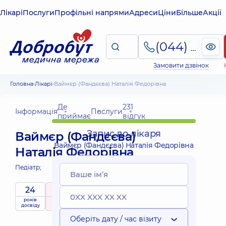
Лікарі
Послуги
Профільні напрями
Адреси
Ціни
Більше
Акції
(044) 495-2-888
Замовити дзвінок
Головна
Лікарі
Ваймєр (Фандєєва) Наталія Федорівна
Де
231
Інформація
Послуги
приймає
відгук
Запис до лікаря
Ваймєр (Фандєєва)
Ваймєр (Фандєєва) Наталія Федорівна
Наталія Федорівна
Педіатр;
24
5
/ 5
Виїзні
років
рейтинг
на підставі
приймає
послуги
досвіду
231 відгук
дітей
Оберіть дату / час візиту