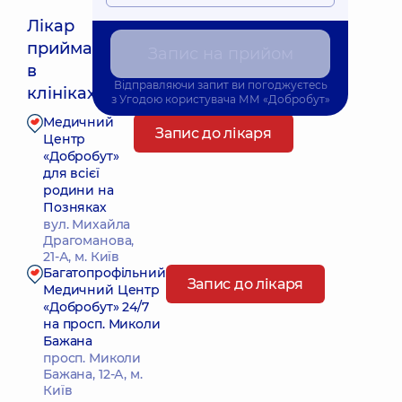
Лікар
приймає
Запис на прийом
Найближчий час прийому: Завтра о 09:00
в
Відправляючи запит ви погоджуєтесь
клініках:
з
Угодою користувача
ММ «Добробут»
Медичний
Запис до лікаря
Центр
«Добробут»
для всієї
родини на
Позняках
вул. Михайла
Драгоманова,
21-А, м. Київ
Багатопрофільний
Запис до лікаря
Медичний Центр
«Добробут» 24/7
на просп. Миколи
Бажана
просп. Миколи
Бажана, 12-А, м.
Київ