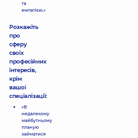
та
емпатією.»
Розкажіть
про
сферу
своїх
професійних
інтересів,
крім
вашої
спеціалізації:
«В
недалекому
майбутньому
планую
займатися