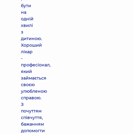
бути
на
одній
хвилі
з
дитиною.
Хороший
лікар
-
професіонал,
який
займається
своєю
улюбленою
справою.
З
почуттям
співчуття,
бажанням
допомогти