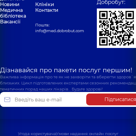
Добробут:
Новини
Клініки
Медична
Контакти
бібліотека
Вакансії
Пошта:
info@med.dobrobut.com
Дізнавайся про пакети послуг першим!
Важлива інформація про те як не захворіти та вберегти здоров`
близьких. Цикл підготовлених експертами сезонних рекомендаці
тематичних порад наших лікарів… Будьте здорові!
Підписатис
Угода користувача
Умови надання онлайн послуг