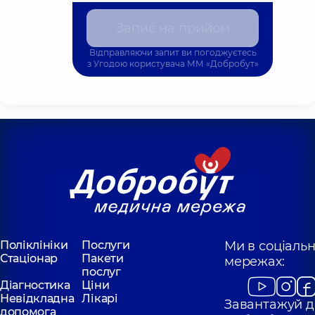
Запис на прийом
Відправляючи запит ви погоджуєтесь
з
Угодою користувача
ММ «Добробут»
Поліклініки
Послуги
Ми в соціаль
Стаціонар
Пакети
мережах:
послуг
Діагностика
Ціни
Невідкладна
Лікарі
Завантажуй д
допомога