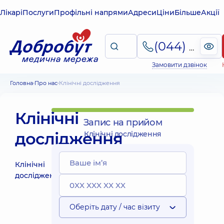
Лікарі
Послуги
Профільні напрями
Адреси
Ціни
Більше
Акції
(044) 495-2-888
Замовити дзвінок
Головна
Про нас
Клінічні дослідження
Клінічні
Запис на прийом
дослідження
Клінічні дослідження
Клінічні
дослідження
Оберіть дату / час візиту