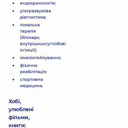
ендокринологія;
ультразвукова
діагностика;
локальна
терапія
(блокади,
внутрішньосуглобові
ін'єкції);
кінезіотейпування;
фізична
реабілітація;
спортивна
медицина.
Хобі,
улюблені
фільми,
книги: