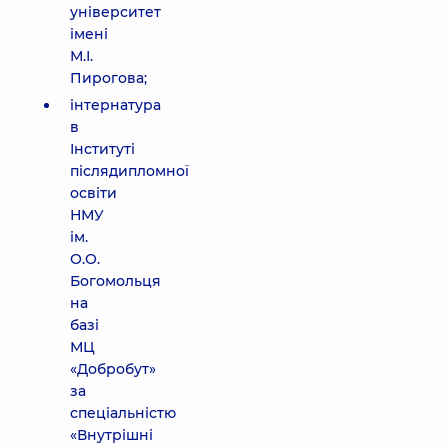
університет
імені
М.І.
Пирогова;
інтернатура
в
Інституті
післядипломної
освіти
НМУ
ім.
О.О.
Богомольця
на
базі
МЦ
«Добробут»
за
спеціальністю
«Внутрішні