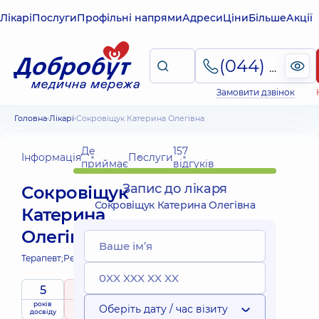
Лікарі
Послуги
Профільні напрями
Адреси
Ціни
Більше
Акції
(044) 495-2-888
Замовити дзвінок
Головна
Лікарі
Сокровіщук Катерина Олегівна
Де
157
Інформація
Послуги
приймає
відгуків
Запис до лікаря
Сокровіщук
Сокровіщук Катерина Олегівна
Катерина
Олегівна
Терапевт;
Ревматолог;
5
4.9
/ 5
років
рейтинг
на підставі
Оберіть дату / час візиту
досвіду
157 відгуків