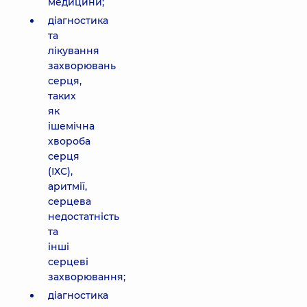
медицини;
діагностика
та
лікування
захворювань
серця,
таких
як
ішемічна
хвороба
серця
(ІХС),
аритмії,
серцева
недостатність
та
інші
серцеві
захворювання;
діагностика