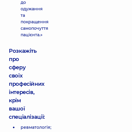
до
одужання
та
покращення
самопочуття
пацієнта.»
Розкажіть
про
сферу
своїх
професійних
інтересів,
крім
вашої
спеціалізації:
ревматологія;