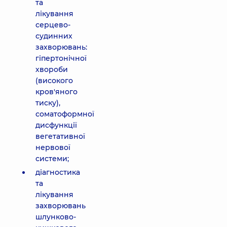
та
лікування
серцево-
судинних
захворювань:
гіпертонічної
хвороби
(високого
кров'яного
тиску),
соматоформної
дисфункції
вегетативної
нервової
системи;
діагностика
та
лікування
захворювань
шлунково-