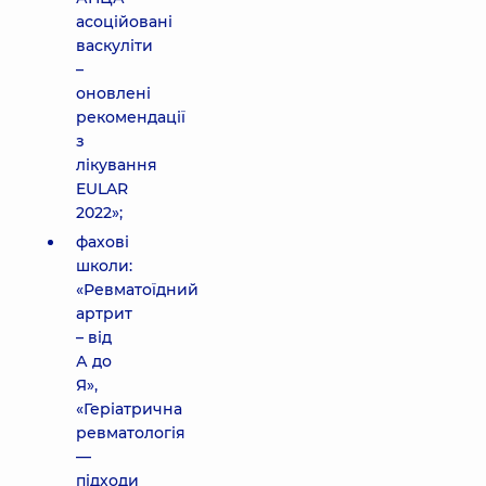
асоційовані
васкуліти
–
оновлені
рекомендації
з
лікування
EULAR
2022»;
фахові
школи:
«Ревматоїдний
артрит
– від
А до
Я»,
«Геріатрична
ревматологія
—
підходи