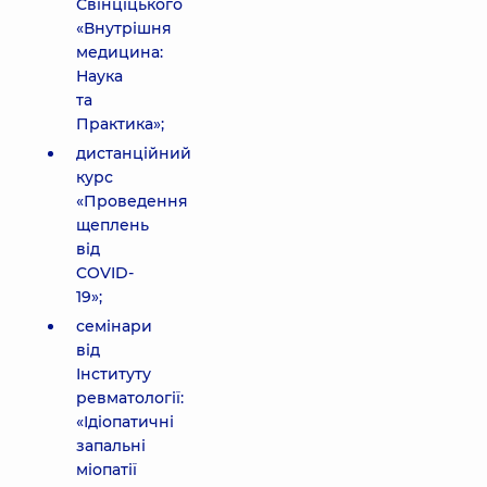
Свінціцького
«Внутрішня
медицина:
Наука
та
Практика»;
дистанційний
курс
«Проведення
щеплень
від
COVID-
19»;
семінари
від
Інституту
ревматології:
«Ідіопатичні
запальні
міопатії