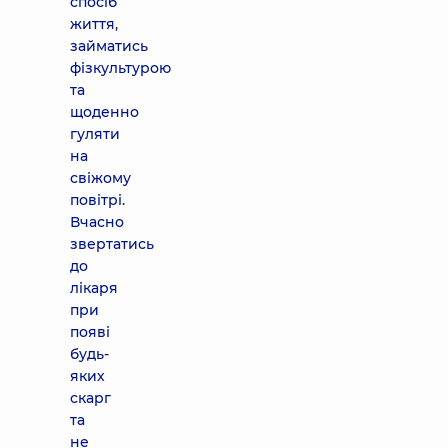
спосіб
життя,
займатись
фізкультурою
та
щоденно
гуляти
на
свіжому
повітрі.
Вчасно
звертатись
до
лікаря
при
появі
будь-
яких
скарг
та
не