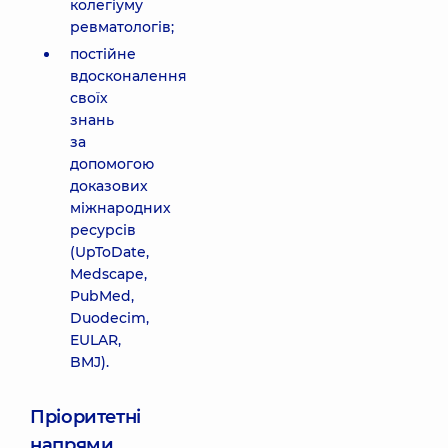
колегіуму
ревматологів;
постійне
вдосконалення
своїх
знань
за
допомогою
доказових
міжнародних
ресурсів
(UpToDate,
Medscape,
PubMed,
Duodecim,
EULAR,
BMJ).
Пріоритетні
напрями