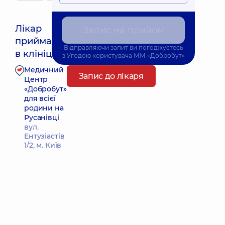
Лікар
Запис на прийом
приймає
Найближчий час прийому: 16.08.2026 9:45
Відправляючи запит ви погоджуєтесь
в клініці
з
Угодою користувача
ММ «Добробут»
Медичний
Запис до лікаря
Центр
«Добробут»
для всієї
родини на
Русанівці
вул.
Ентузіастів
1/2, м. Київ