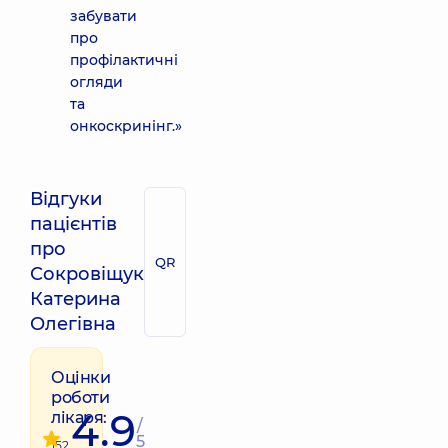
забувати
про
профілактичні
огляди
та
онкоскринінг.»
Відгуки
пацієнтів
про
QR
Сокровіщук
Катерина
Олегівна
Оцінки
роботи
4.9
лікаря:
/
5
152