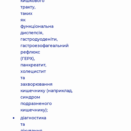
кишкового
тракту,
таких
як
функціональна
диспепсія,
гастродуоденіти,
гастроезофагеальний
рефлюкс
(ГЕРХ),
панкреатит,
холецистит
та
захворювання
кишечнику (наприклад,
синдром
подразненого
кишечнику);
діагностика
та
лікування