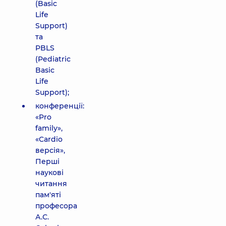
(Basic
Life
Support)
та
PBLS
(Pediatric
Basic
Life
Support);
конференції:
«Pro
family»,
«Cardio
версія»,
Перші
наукові
читання
пам'яті
професора
А.С.