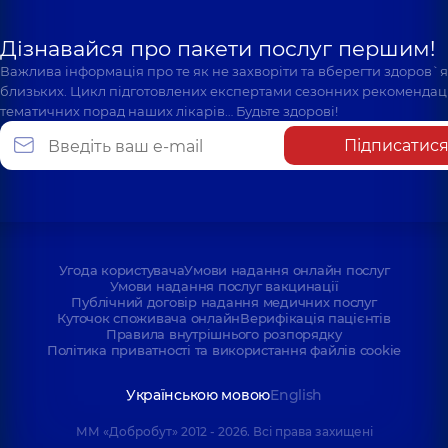
Дізнавайся про пакети послуг першим!
Важлива інформація про те як не захворіти та вберегти здоров`
близьких. Цикл підготовлених експертами сезонних рекомендаці
тематичних порад наших лікарів… Будьте здорові!
Підписатис
Угода користувача
Умови надання онлайн послуг
Умови надання послуг вакцинації
Публічний договір надання медичних послуг
Куточок споживача онлайн
Верифікація пацієнтів
Правила внутрішнього розпорядку
Політика приватності та використання файлів cookie
Українською мовою
English
ММ «Добробут» 2012 - 2026. Всі права захищені