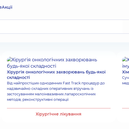
е
Акції
Хірургія онкологічних захворювань будь-якої
Хім
складності
Суч
Від найпростіших одноденних Fast Track процедур до
мед
надзвичайно складних оперативних втручань із
застосуванням малоінвазивних лапароскопічних
методів, реконструктивні операції
Хірургічне лікування