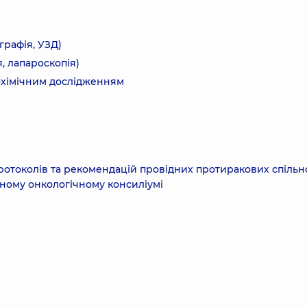
графія, УЗД)
я, лапароскопія)
тохімічним дослідженням
ротоколів та рекомендацій провідних протиракових спільн
ному онкологічному консиліумі