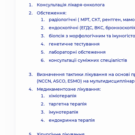
Консультація лікаря-онколога
Обстеження:
радіологічні ( МРТ, СКТ, рентген, мамо
ендоскопічні (ЕГДС, ВКС, бронхоскопі
біопсія з морфологічним та імуногіс
генетичне тестування
лабораторні обстеження
консультації суміжних спеціалістів
Визначення тактики лікування на основі п
(NCCN, ASCO, ESMO) на мультидисциплінар
Медикаментозне лікування:
хіміотерапія
таргетна терапія
імунотерапія
ендокринна терапія
Хірургічне лікування