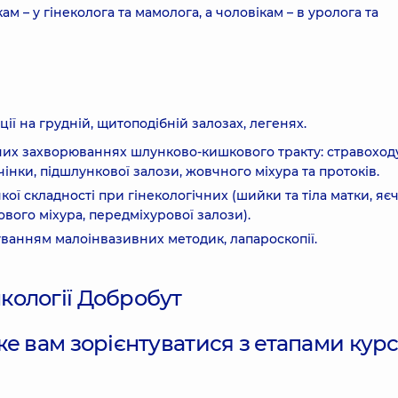
м – у гінеколога та мамолога, а чоловікам – в уролога та
ї на грудній, щитоподібній залозах, легенях.
них захворюваннях шлунково-кишкового тракту: стравоходу
ечінки, підшлункової залози, жовчного міхура та протоків.
кої складності при гінекологічних (шийки та тіла матки, яє
вого міхура, передміхурової залози).
суванням малоінвазивних методик, лапароскопії.
е вам зорієнтуватися з етапами кур