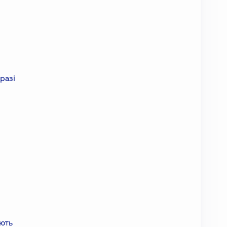
разі
ують