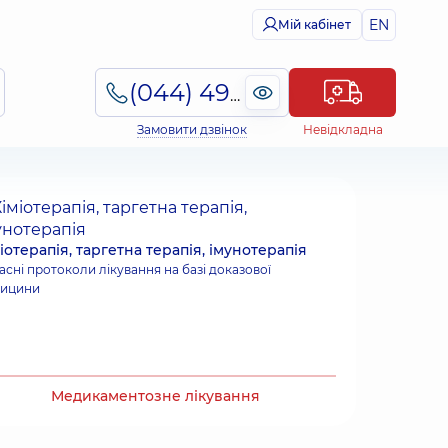
EN
Мій кабінет
(044) 495-2-888
Замовити дзвінок
Невідкладна
іотерапія, таргетна терапія, імунотерапія
асні протоколи лікування на базі доказової
ицини
Медикаментозне лікування