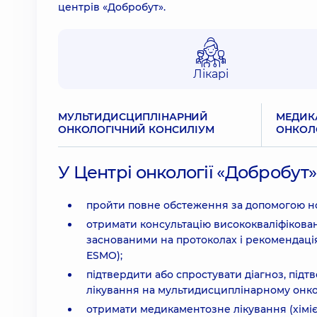
центрів «Добробут».
Лікарі
МУЛЬТИДИСЦИПЛІНАРНИЙ
МЕДИК
ОНКОЛОГІЧНИЙ КОНСИЛІУМ
ОНКОЛ
У Центрі онкології «Добробут
пройти повне обстеження за допомогою но
отримати консультацію висококваліфікован
заснованими на протоколах і рекомендаці
ESMO);
підтвердити або спростувати діагноз, підт
лікування на мультидисциплінарному онко
отримати медикаментозне лікування (хімієт