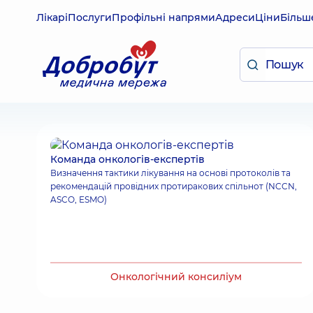
Лікарі
Послуги
Профільні напрями
Адреси
Ціни
Більш
Команда онкологів-експертів
Визначення тактики лікування на основі протоколів та
рекомендацій провідних протиракових спільнот (NCCN,
ASCO, ESMO)
Онкологічний консиліум