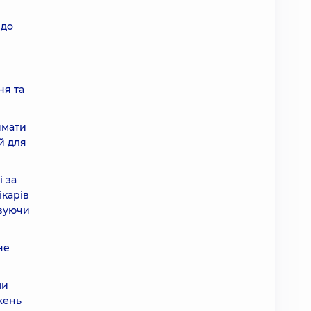
 до
ня та
имати
й для
 за
ікарів
овуючи
не
ми
жень