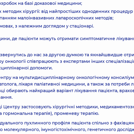
озробок на базі доказової медицини;
 методик хірургії: від найпростіших одноденних процедур
танням малоінвазивних лапароскопічних методів;
мовах, з належним доглядом у стаціонарі.
ицини, де пацієнти можуть отримати симптоматичне лікуван
е звернутись до нас за другою думкою та якнайшвидше отр
тру онкології співпрацюють з експертами інших спеціалізаці
сциплінарної допомоги.
Центру на мультидисциплінарному онкологічному консиліумі
 патолога, лікаря паліативної медицини, а також за потреби л
вці обирають найкращий варіант лікування пацієнта, врах
вання.
і Центру застосовують хірургічні методики, медикаментоз
 та гормональна терапія), променеву терапію.
ідуального пухлинного профіля пацієнта спільно з фахівця
ого молекулярного, імуногістохімічного, генетичного дослід