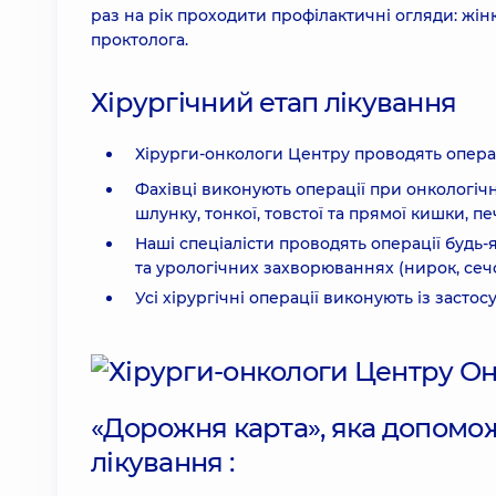
раз на рік проходити профілактичні огляди: жінка
проктолога.
Хірургічний етап лікування
Хірурги-онкологи Центру проводять операці
Фахівці виконують операції при онкологіч
шлунку, тонкої, товстої та прямої кишки, п
Наші спеціалісти проводять операції будь-я
та урологічних захворюваннях (нирок, сечо
Усі хірургічні операції виконують із засто
«Дорожня карта», яка допомож
лікування :