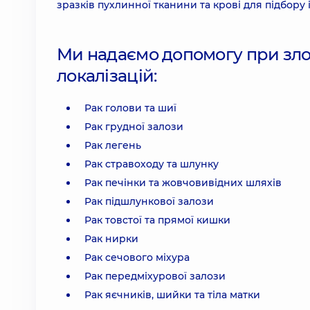
зразків пухлинної тканини та крові для підбору
Ми надаємо допомогу при зло
локалізацій:
Рак голови та шиї
Рак грудної залози
Рак легень
Рак стравоходу та шлунку
Рак печінки та жовчовивідних шляхів
Рак підшлункової залози
Рак товстої та прямої кишки
Рак нирки
Рак сечового міхура
Рак передміхурової залози
Рак яєчників, шийки та тіла матки