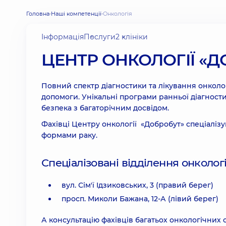
Головна
Наші компетенції
Онкологія
Інформація
Послуги
2 клініки
ЦЕНТР ОНКОЛОГІЇ «
Повний спектр діагностики та лікування онкол
допомоги. Унікальні програми ранньої діагностик
безпека з багаторічним досвідом.
Фахівці Центру онкології «Добробут» спеціалізую
формами раку.
Спеціалізовані відділення онколог
вул. Сім'ї Ідзиковських, 3 (правий берег)
просп. Миколи Бажана, 12-А (лівий берег)
А консультацію фахівців багатьох онкологічних