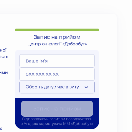
Запис на прийом
Центр онкології «Добробут»
ної
сть і
чими
Оберіть дату / час візиту
Запис на прийом
Відправляючи запит ви погоджуєтесь
з
Угодою користувача
ММ «Добробут»
х