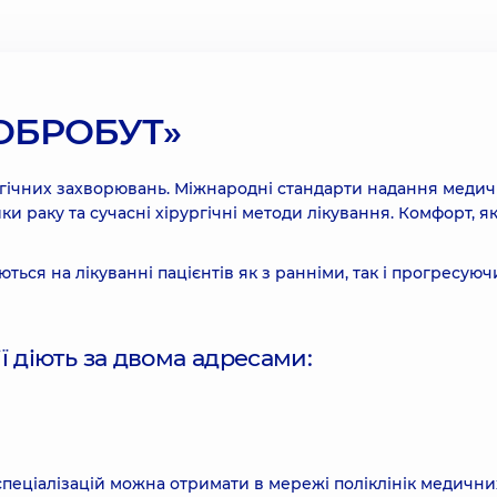
ДОБРОБУТ»
огічних захворювань. Міжнародні стандарти надання медич
и раку та сучасні хірургічні методи лікування. Комфорт, які
ться на лікуванні пацієнтів як з ранніми, так і прогресую
ії діють за двома адресами:
 спеціалізацій можна отримати в мережі поліклінік медични