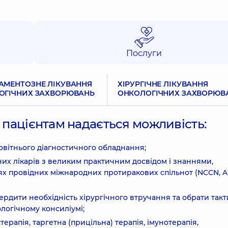
Послуги
АМЕНТОЗНЕ ЛІКУВАННЯ
ХІРУРГІЧНЕ ЛІКУВАННЯ
ОГІЧНИХ ЗАХВОРЮВАНЬ
ОНКОЛОГІЧНИХ ЗАХВОРЮВ
» пацієнтам надається можливість:
вітнього діагностичного обладнання;
их лікарів з великим практичним досвідом і знаннями,
ях провідних міжнародних протиракових спільнот (NCCN, 
вердити необхідність хірургічного втручання та обрати такт
логічному консиліумі;
ерапія, таргетна (прицільна) терапія, імунотерапія,