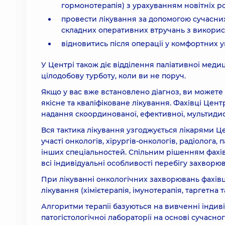
гормонотерапія) з урахуванням новітніх р
провести лікування за допомогою сучасних
складних оперативних втручань з викорис
відновитись після операції у комфортних у
У Центрі також діє відділення паліативної мед
цілодобову турботу, коли ви не поруч.
Якщо у вас вже встановлено діагноз, ви может
якісне та кваліфіковане лікування. Фахівці Цен
надання скоординованої, ефективної, мультиди
Вся тактика лікування узгоджується лікарями 
участі онкологів, хірургів-онкологів, радіолога,
інших спеціальностей. Спільним рішенням фахі
всі індивідуальні особливості перебігу захворю
При лікуванні онкологічних захворювань фахівц
лікування (хімієтерапія, імунотерапія, таргетна
Алгоритми терапії базуються на вивченні індив
патогістологічної лабораторії на основі сучасн