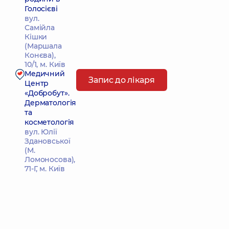
Голосієві
вул.
Самійла
Кішки
(Маршала
Конєва),
10/1, м. Київ
Медичний
Запис до лікаря
Центр
«Добробут».
Дерматологія
та
косметологія
вул. Юлії
Здановської
(М.
Ломоносова),
71-Г, м. Київ