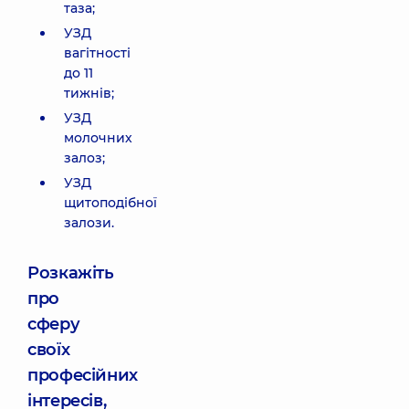
таза;
УЗД
вагітності
до 11
тижнів;
УЗД
молочних
залоз;
УЗД
щитоподібної
залози.
Розкажіть
про
сферу
своїх
професійних
інтересів,