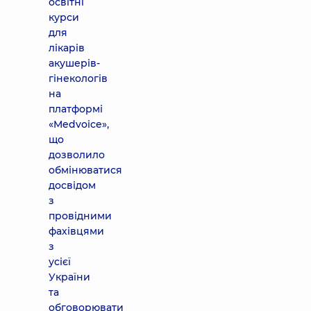
освітні
курси
для
лікарів
акушерів-
гінекологів
на
платформі
«Medvoice»,
що
дозволило
обмінюватися
досвідом
з
провідними
фахівцями
з
усієї
України
та
обговорювати