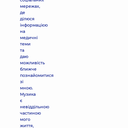
соціальних
мережах,
де
ділюся
інформацією
на
медичні
теми
та
даю
можливість
ближче
познайомитися
зі
мною.
Музика
є
невіддільною
частиною
мого
життя,