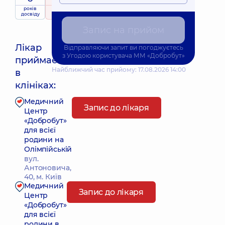
років
рейтинг
на підставі
досвіду
501 відгук
Запис на прийом
Лікар
Відправляючи запит ви погоджуєтесь
з
Угодою користувача
ММ «Добробут»
приймає
Найближчий час прийому: 17.08.2026 14:00
в
клініках:
Медичний
Запис до лікаря
Центр
«Добробут»
для всієї
родини на
Олімпійській
вул.
Антоновича,
40, м. Київ
Медичний
Запис до лікаря
Центр
«Добробут»
для всієї
родини в