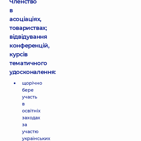
Членство
в
асоціаціях,
товариствах;
відвідування
конференцій,
курсів
тематичного
удосконалення:
щорічно
бере
участь
в
освітніх
заходах
за
участю
українських