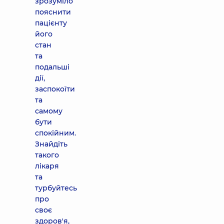
зрозуміло
пояснити
пацієнту
його
стан
та
подальші
дії,
заспокоїти
та
самому
бути
спокійним.
Знайдіть
такого
лікаря
та
турбуйтесь
про
своє
здоров'я,