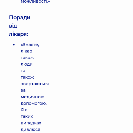
можливості.»
Поради
від
лікаря:
«Знаєте,
лікарі
також
люди
та
також
звертаються
за
медичною
допомогою.
Я в
таких
випадках
дивлюся