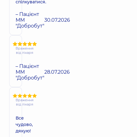
спілкуватися.
– Пацієнт
ММ
30.07.2026
"Добробут"
Враження
від лікаря
– Пацієнт
ММ
28.07.2026
"Добробут"
Враження
від лікаря
Все
чудово,
дякую!