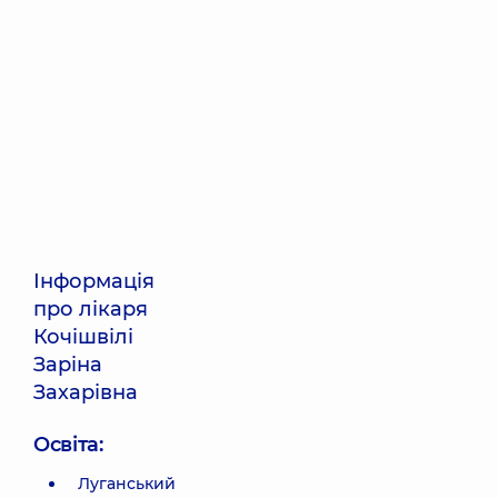
Інформація
про лікаря
Кочішвілі
Заріна
Захарівна
Освіта:
Луганський