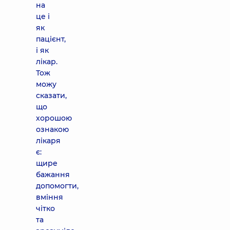
на
це і
як
пацієнт,
і як
лікар.
Тож
можу
сказати,
що
хорошою
ознакою
лікаря
є:
щире
бажання
допомогти,
вміння
чітко
та