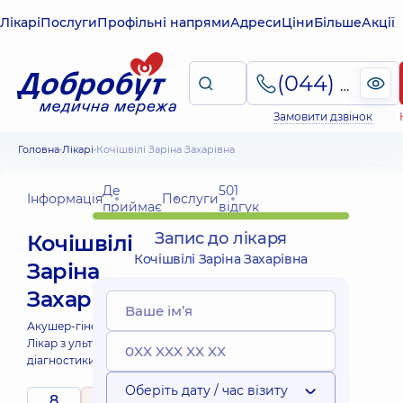
Лікарі
Послуги
Профільні напрями
Адреси
Ціни
Більше
Акції
(044) 495-2-888
Замовити дзвінок
Головна
Лікарі
Кочішвілі Заріна Захарівна
Де
501
Інформація
Послуги
приймає
відгук
Запис до лікаря
Кочішвілі
Кочішвілі Заріна Захарівна
Заріна
Захарівна
Акушер-гінеколог;
Лікар з ультразвукової
діагностики;
Оберіть дату / час візиту
8
5
/ 5