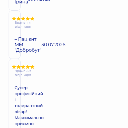
Ірина
Враження
від лікаря
– Пацієнт
ММ
30.07.2026
"Добробут"
Враження
від лікаря
Супер
професійний
і
толерантний
лікар!
Максимально
приємно