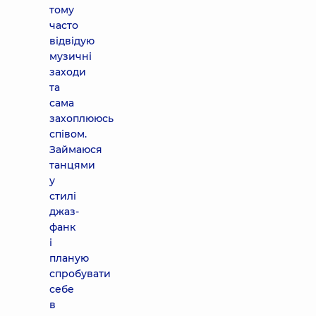
тому
часто
відвідую
музичні
заходи
та
сама
захоплююсь
співом.
Займаюся
танцями
у
стилі
джаз-
фанк
і
планую
спробувати
себе
в