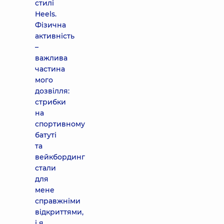
стилі
Heels.
Фізична
активність
–
важлива
частина
мого
дозвілля:
стрибки
на
спортивному
батуті
та
вейкбординг
стали
для
мене
справжніми
відкриттями,
і я