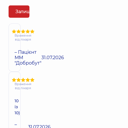
Залишити відгук
Враження
від лікаря
– Пацієнт
ММ
31.07.2026
"Добробут"
Враження
від лікаря
10
із
10)
–
31.07.2026