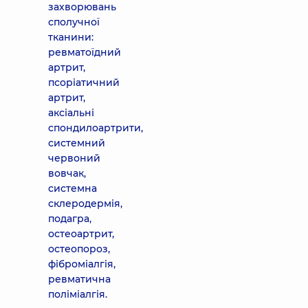
захворювань
сполучної
тканини:
ревматоїдний
артрит,
псоріатичний
артрит,
аксіальні
спондилоартрити,
системний
червоний
вовчак,
системна
склеродермія,
подагра,
остеоартрит,
остеопороз,
фіброміалгія,
ревматична
поліміалгія.