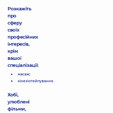
Розкажіть
про
сферу
своїх
професійних
інтересів,
крім
вашої
спеціалізації:
масаж;
кінезіотейпування.
Хобі,
улюблені
фільми,