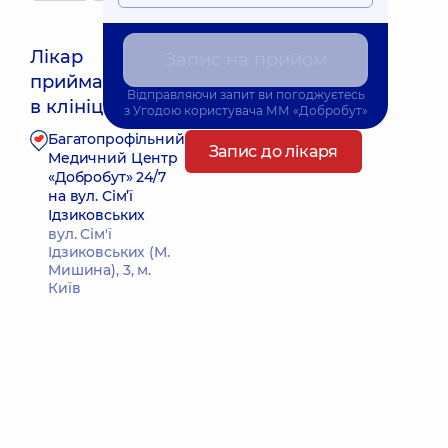
Лікар
Запис на прийом
приймає
Найближчий час прийому: 18.08.2026 15:30
Відправляючи запит ви погоджуєтесь
в клініці
з
Угодою користувача
ММ «Добробут»
Багатопрофільний
Запис до лікаря
Медичний Центр
«Добробут» 24/7
на вул. Сім’ї
Ідзиковських
вул. Сім'ї
Ідзиковських (М.
Мишина), 3, м.
Київ