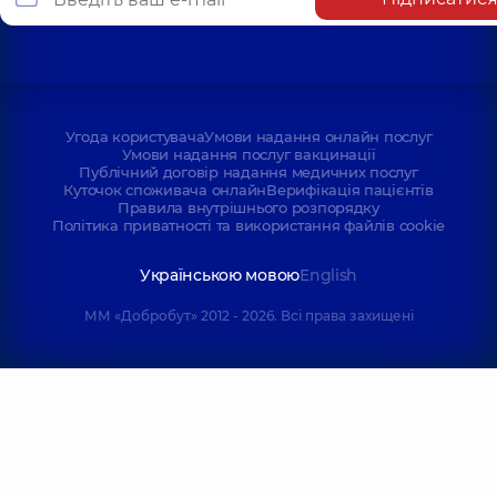
Угода користувача
Умови надання онлайн послуг
Умови надання послуг вакцинації
Публічний договір надання медичних послуг
Куточок споживача онлайн
Верифікація пацієнтів
Правила внутрішнього розпорядку
Політика приватності та використання файлів cookie
Українською мовою
English
ММ «Добробут» 2012 - 2026. Всі права захищені