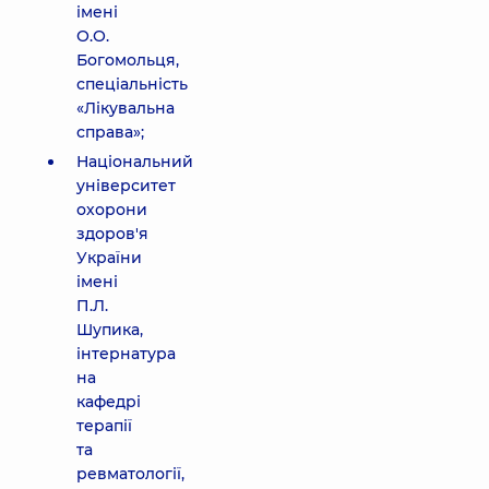
імені
О.О.
Богомольця,
спеціальність
«Лікувальна
справа»;
Національний
університет
охорони
здоров'я
України
імені
П.Л.
Шупика,
інтернатура
на
кафедрі
терапії
та
ревматології,