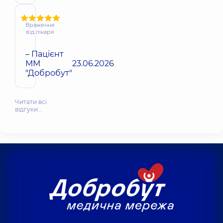
Враження
від лікаря
– Пацієнт
ММ
23.06.2026
"Добробут"
Читати всі
відгуки…