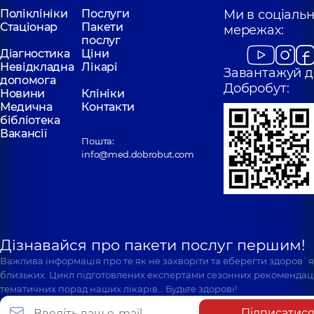
Поліклініки
Послуги
Ми в соціаль
Стаціонар
Пакети
мережах:
послуг
Діагностика
Ціни
Невідкладна
Лікарі
Завантажуй д
допомога
Добробут:
Новини
Клініки
Медична
Контакти
бібліотека
Вакансії
Пошта:
info@med.dobrobut.com
Дізнавайся про пакети послуг першим!
Важлива інформація про те як не захворіти та вберегти здоров`
близьких. Цикл підготовлених експертами сезонних рекомендаці
тематичних порад наших лікарів… Будьте здорові!
Підписатис