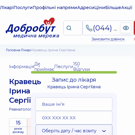
Лікарі
Послуги
Профільні напрями
Адреси
Ціни
Більше
Акції
(044) 495-2-888
Замовити дзвінок
Головна
Лікарі
Кравець Ірина Сергіївна
Де
150
Інформація
Послуги
приймає
Відгуки
Запис до лікаря
Кравець
Кравець Ірина Сергіївна
Ірина
Сергіївна
Ревматолог;
Терапевт;
15
5
/ 5
років
рейтинг
на підставі
Оберіть дату / час візиту
досвіду
150 Відгуки