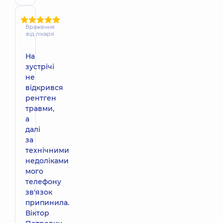
Враження
від лікаря
На
зустрічі
не
відкрився
рентген
травми,
а
далі
за
технічними
недоліками
мого
телефону
зв'язок
припинила.
Віктор