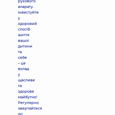
рухового
апарату.
Інвестуйте
у
здоровий
спосіб
життя
вашої
дитини
та
себе
– це
вклад
у
щасливе
та
здорове
майбутнє!
Регулярно
звертайтеся
до