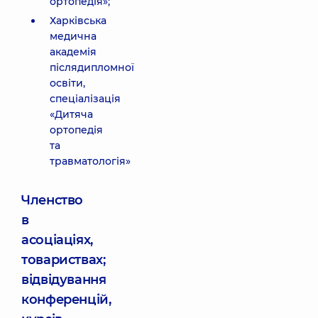
ортопедія»;
Харківська
медична
академія
післядипломної
освіти,
спеціалізація
«Дитяча
ортопедія
та
травматологія»
Членство
в
асоціаціях,
товариствах;
відвідування
конференцій,