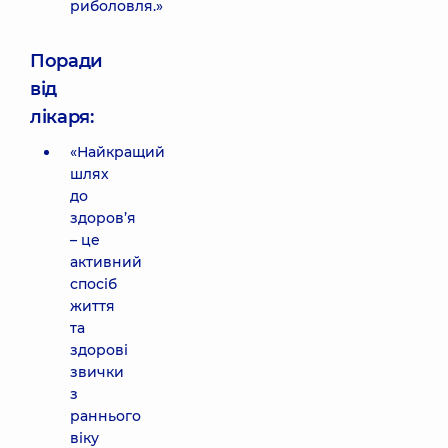
риболовля.»
Поради
від
лікаря:
«Найкращий
шлях
до
здоров’я
– це
активний
спосіб
життя
та
здорові
звички
з
раннього
віку