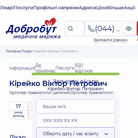
Лікарі
Послуги
Профільні напрями
Адреси
Ціни
Більше
Акції
(044) 495-2-888
Замовити дзвінок
Головна
Лікарі
Кірейко Віктор Петрович
Де
920
Інформація
Послуги
приймає
відгуків
Запис до лікаря
Кірейко Віктор Петрович
Кірейко Віктор Петрович
Ортопед-травматолог дитячий;
Ортопед-травматолог;
17
5
/ 5
Виїзні
років
рейтинг
на підставі
Експерт
приймає
послуги
досвіду
920 відгуків
дітей
Оберіть дату / час візиту
Лікар