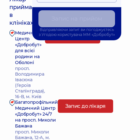
приймає
Найближчий час прийому: 10.08.2026 8:30
в
Запис на прийом
клініках:
Відправляючи запит ви погоджуєтесь
Медичний
з
Угодою користувача
ММ «Добробут»
Запис до лікаря
Центр
«Добробут»
для всієї
родини на
Оболоні
просп.
Володимира
Івасюка
(Героїв
Сталінграда),
16-В, м. Київ
Багатопрофільний
Запис до лікаря
Медичний Центр
«Добробут» 24/7
на просп. Миколи
Бажана
просп. Миколи
Бажана, 12-А, м.