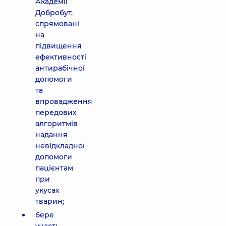
Академії
Добробут,
спрямовані
на
підвищення
ефективності
антирабічної
допомоги
та
впровадження
передових
алгоритмів
надання
невідкладної
допомоги
пацієнтам
при
укусах
тварин;
бере