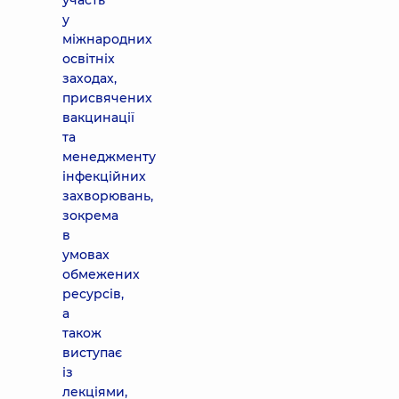
участь
у
міжнародних
освітніх
заходах,
присвячених
вакцинації
та
менеджменту
інфекційних
захворювань,
зокрема
в
умовах
обмежених
ресурсів,
а
також
виступає
із
лекціями,