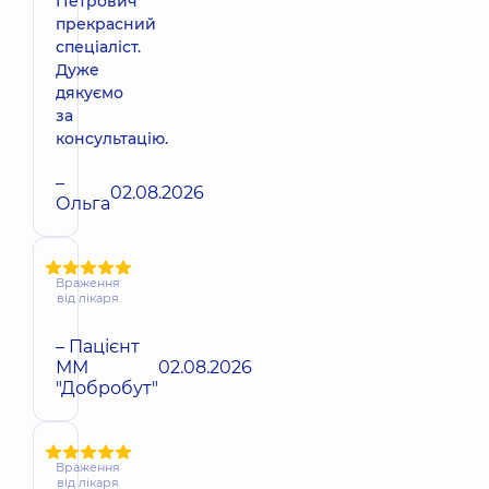
Петрович
прекрасний
спеціаліст.
Дуже
дякуємо
за
консультацію.
–
02.08.2026
Ольга
Враження
від лікаря
– Пацієнт
ММ
02.08.2026
"Добробут"
Враження
від лікаря