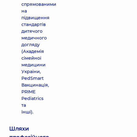
спрямованими
на
підвищення
стандартів
дитячого
медичного
догляду
(Академія
сімейної
медицини
України,
PedSmart
Вакцинація,
PRIME
Pediatrics
та
інші).
Шляхи