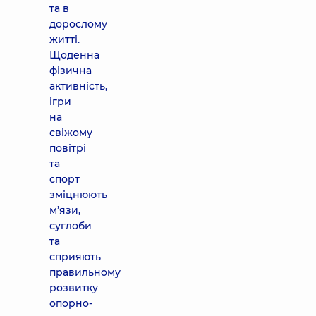
та в
дорослому
житті.
Щоденна
фізична
активність,
ігри
на
свіжому
повітрі
та
спорт
зміцнюють
м’язи,
суглоби
та
сприяють
правильному
розвитку
опорно-