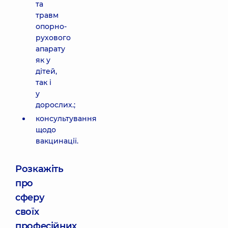
та
травм
опорно-
рухового
апарату
як у
дітей,
так і
у
дорослих.;
консультування
щодо
вакцинації.
Розкажіть
про
сферу
своїх
професійних