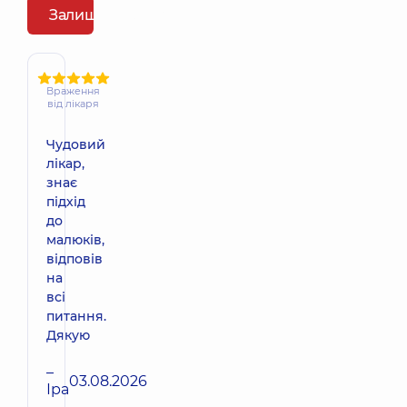
Залишити відгук
Враження
від лікаря
Чудовий
лікар,
знає
підхід
до
малюків,
відповів
на
всі
питання.
Дякую
–
03.08.2026
Іра