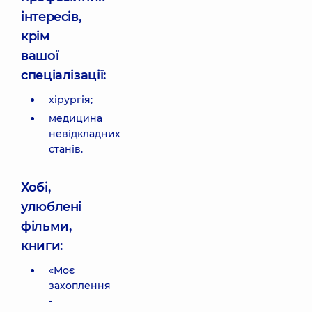
інтересів,
крім
вашої
спеціалізації:
хірургія;
медицина
невідкладних
станів.
Хобі,
улюблені
фільми,
книги:
«Моє
захоплення
-