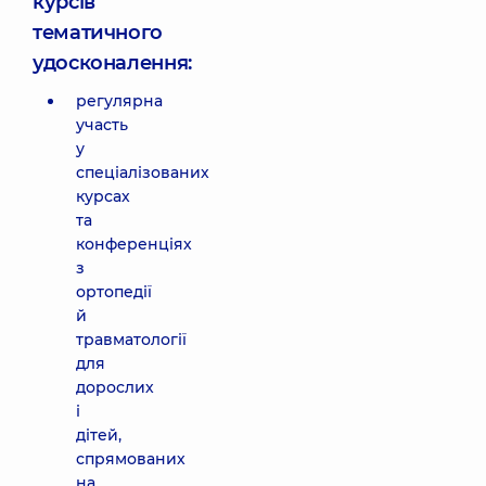
курсів
тематичного
удосконалення:
регулярна
участь
у
спеціалізованих
курсах
та
конференціях
з
ортопедії
й
травматології
для
дорослих
і
дітей,
спрямованих
на