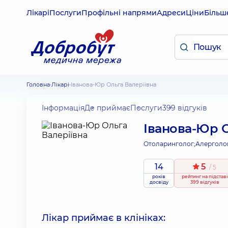
Лікарі
Послуги
Профільні напрями
Адреси
Ціни
Більш
Головна
Лікарі
Іванова-Юр Ольга Валеріївна
Інформація
Де приймає
Послуги
399 відгуків
Іванова-Юр О
Отоларинголог;
Алерголог
14
5
/ 5
років
рейтинг
на підставі
досвіду
399 відгуків
Лікар приймає в клініках: