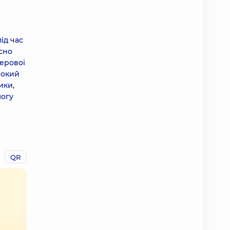
ід час
осно
перової
сокий
ики,
могу
QR