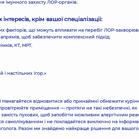
ня імунного захисту ЛОР-органів.
інтересів, крім вашої спеціалізації:
вих факторів, що можуть впливати на перебіг ЛОР-захворюв
напрямів, щоб забезпечити комплексний підхід;
імків, КТ, МРТ.
 і настільних ігор.»
са! Намагайтеся відмовитися або принаймні обмежити курін
ровітрюйте приміщення — протяги не такі небезпечні, як
 замість пухових, щоб запобігти можливим алергічним реак
ся самолікуванням і не покладайтеся виключно на інформа
инголога. Разом ми знайдемо найкраще рішення для вашого