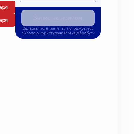
каря
Запис на прийом
каря
Відправляючи запит ви погоджуєтесь
з
Угодою користувача
ММ «Добробут»