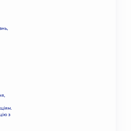
ань,
ня,
ціям.
цію з