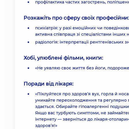
профілактика частих загострень, поліпшен
Розкажіть про сферу своїх професійних 
психіатрія: у разі емоційних чи поведінко
активна співпраця зі спеціалістами інших 
радіологія: інтерпретації рентгенівських зн
Хобі, улюблені фільми, книги:
«Не уявляю своє життя без йоги, подорожей
Поради від лікаря:
«Піклуйтеся про здоров’я вух, горла й но
уникайте переохолодження та регулярно п
здається. Обирайте гіпоалергенні подушки
Якщо вас турбують симптоми, не займайте
інтернету — зверніться до лікаря-отолар
здоров’я!»