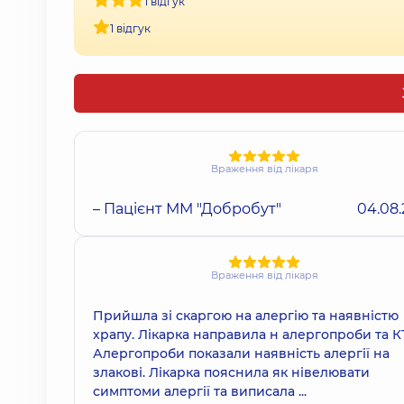
1 відгук
1 відгук
Враження від лікаря
– Пацієнт ММ "Добробут"
04.08
Враження від лікаря
Прийшла зі скаргою на алергію та наявністю
храпу. Лікарка направила н алергопроби та К
Алергопроби показали наявність алергії на
злакові. Лікарка пояснила як нівелювати
симптоми алергії та виписала ...