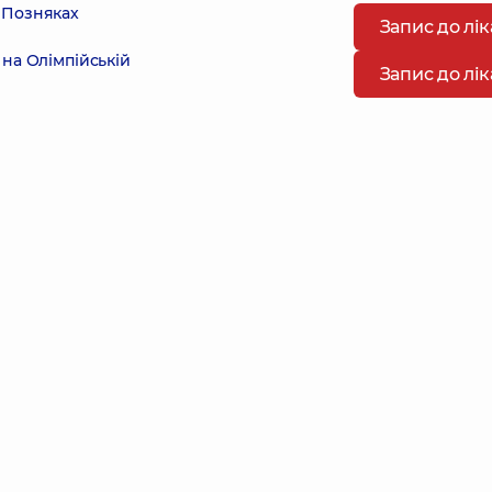
 Позняках
Запис до лі
на Олімпійській
Запис до лі