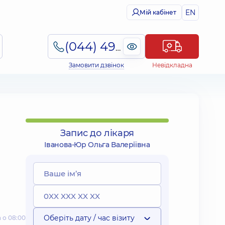
EN
Мій кабінет
(044) 495-2-888
Замовити дзвінок
Невідкладна
Запис до лікаря
Іванова-Юр Ольга Валеріївна
Оберіть дату / час візиту
 о 08:00