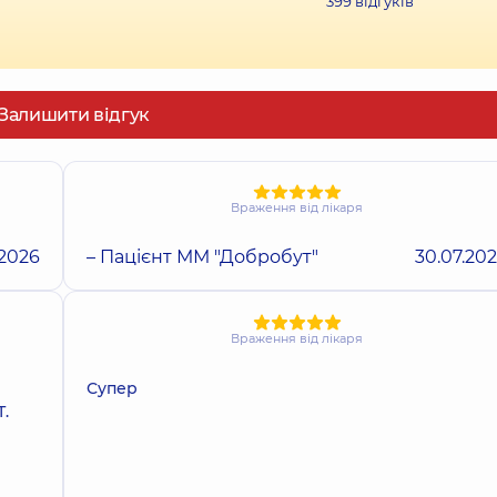
399
відгуків
Залишити відгук
Враження від лікаря
.2026
– Пацієнт ММ "Добробут"
30.07.20
Враження від лікаря
Супер
Т.