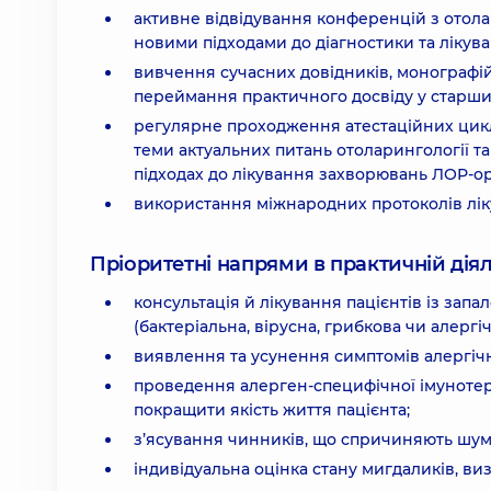
активне відвідування конференцій з отола
новими підходами до діагностики та лікув
вивчення сучасних довідників, монографій і
переймання практичного досвіду у старши
регулярне проходження атестаційних цикл
теми актуальних питань отоларингології та
підходах до лікування захворювань ЛОР-ор
використання міжнародних протоколів лік
Пріоритетні напрями в практичній діял
консультація й лікування пацієнтів із зап
(бактеріальна, вірусна, грибкова чи алергіч
виявлення та усунення симптомів алергіч
проведення алерген-специфічної імунотерап
покращити якість життя пацієнта;
з’ясування чинників, що спричиняють шум у
індивідуальна оцінка стану мигдаликів, ви