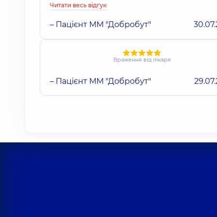
Читати весь відгук
– Пацієнт ММ "Добробут"
30.07
Враження від лікаря
– Пацієнт ММ "Добробут"
29.07