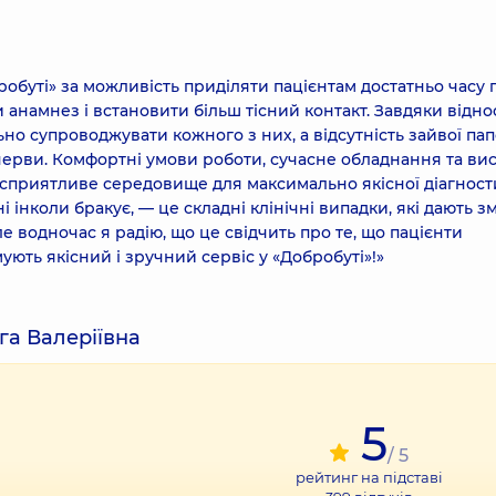
робуті» за можливість приділяти пацієнтам достатньо часу п
и анамнез і встановити більш тісний контакт. Завдяки відн
но супроводжувати кожного з них, а відсутність зайвої па
 і нерви. Комфортні умови роботи, сучасне обладнання та ви
 сприятливе середовище для максимально якісної діагност
і інколи бракує, — це складні клінічні випадки, які дають з
е водночас я радію, що це свідчить про те, що пацієнти
ують якісний і зручний сервіс у «Добробуті»!»
га Валеріївна
5
/ 5
рейтинг на підставі