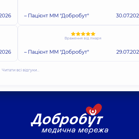
.2026
– Пацієнт ММ "Добробут"
30.07.20
Враження від лікаря
.2026
– Пацієнт ММ "Добробут"
29.07.20
Читати всі відгуки…