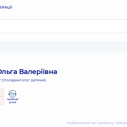
е
Акції
льга Валеріївна
;
Отоларинголог дитячий;
приймає
дітей
Найближчий час прийому: Завтра