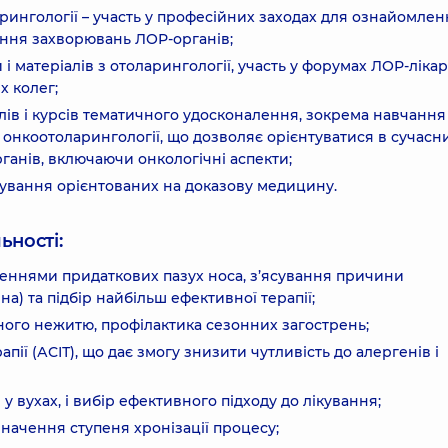
рингології – участь у професійних заходах для ознайомлен
ання захворювань ЛОР-органів;
 матеріалів з отоларингології, участь у форумах ЛОР-лікарі
х колег;
ів і курсів тематичного удосконалення, зокрема навчання
 онкоотоларингології, що дозволяє орієнтуватися в сучасн
ганів, включаючи онкологічні аспекти;
ування орієнтованих на доказову медицину.
ьності:
аленнями придаткових пазух носа, з’ясування причини
на) та підбір найбільш ефективної терапії;
ного нежитю, профілактика сезонних загострень;
ії (АСІТ), що дає змогу знизити чутливість до алергенів і
 вухах, і вибір ефективного підходу до лікування;
значення ступеня хронізації процесу;