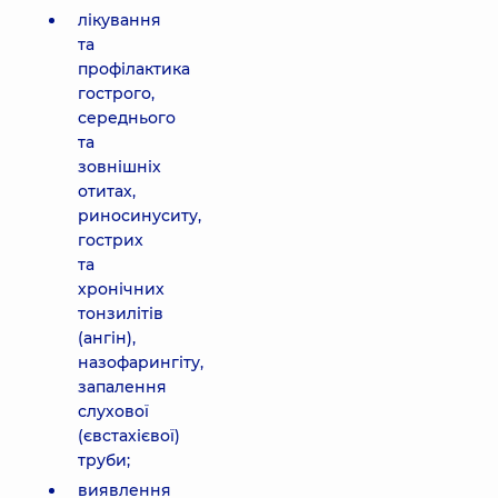
лікування
та
профілактика
гострого,
середнього
та
зовнішніх
отитах,
риносинуситу,
гострих
та
хронічних
тонзилітів
(ангін),
назофарингіту,
запалення
слухової
(євстахієвої)
труби;
виявлення