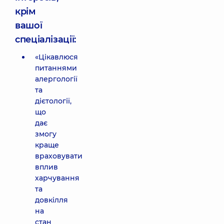
крім
вашої
спеціалізації:
«Цікавлюся
питаннями
алергології
та
дієтології,
що
дає
змогу
краще
враховувати
вплив
харчування
та
довкілля
на
стан