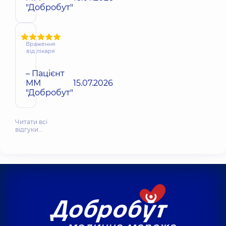
"Добробут"
Враження
від лікаря
– Пацієнт
ММ
15.07.2026
"Добробут"
Читати всі
відгуки…