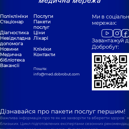
Поліклініки
Послуги
Ми в соціаль
Стаціонар
Пакети
мережах:
послуг
Діагностика
Ціни
Невідкладна
Лікарі
Завантажуй д
допомога
Добробут:
Новини
Клініки
Медична
Контакти
бібліотека
Вакансії
Пошта:
info@med.dobrobut.com
Дізнавайся про пакети послуг першим!
Важлива інформація про те як не захворіти та вберегти здоров`
близьких. Цикл підготовлених експертами сезонних рекомендаці