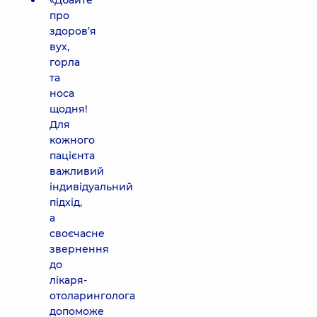
«Дбайте
про
здоров’я
вух,
горла
та
носа
щодня!
Для
кожного
пацієнта
важливий
індивідуальний
підхід,
а
своєчасне
звернення
до
лікаря-
отоларинголога
допоможе