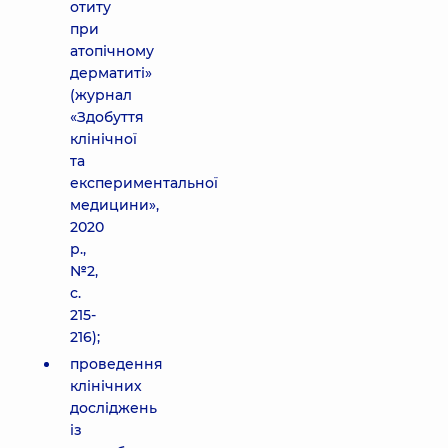
отиту
при
атопічному
дерматиті»
(журнал
«Здобуття
клінічної
та
експериментальної
медицини»,
2020
р.,
№2,
с.
215-
216);
проведення
клінічних
досліджень
із