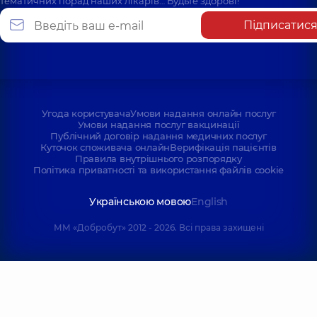
тематичних порад наших лікарів… Будьте здорові!
Підписатис
Угода користувача
Умови надання онлайн послуг
Умови надання послуг вакцинації
Публічний договір надання медичних послуг
Куточок споживача онлайн
Верифікація пацієнтів
Правила внутрішнього розпорядку
Політика приватності та використання файлів cookie
Українською мовою
English
ММ «Добробут» 2012 - 2026. Всі права захищені