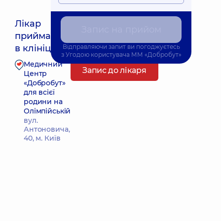
Лікар
Запис на прийом
приймає
Найближчий час прийому: 20.08.2026 14:00
в клініці
Відправляючи запит ви погоджуєтесь
з
Угодою користувача
ММ «Добробут»
Медичний
Запис до лікаря
Центр
«Добробут»
для всієї
родини на
Олімпійській
вул.
Антоновича,
40, м. Київ