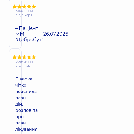
Враження
від лікаря
– Пацієнт
ММ
26.07.2026
"Добробут"
Враження
від лікаря
Лікарка
чітко
пояснила
план
дій,
розповіла
про
план
лікування