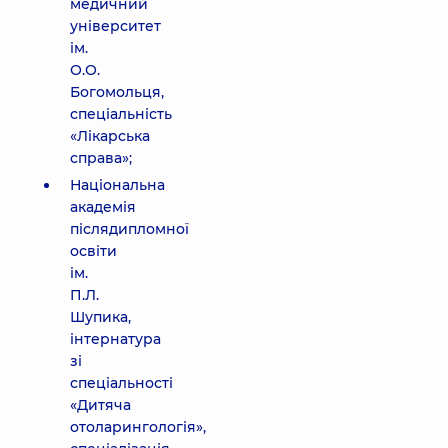
медичний
університет
ім.
О.О.
Богомольця,
спеціальність
«Лікарська
справа»;
Національна
академія
післядипломної
освіти
ім.
П.Л.
Шупика,
інтернатура
зі
спеціальності
«Дитяча
отоларингологія»,