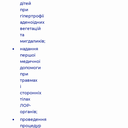
дітей
при
гіпертрофії
аденоїдних
вегетацій
та
мигдаликів;
надання
першої
медичної
допомоги
при
травмах
і
сторонніх
тілах
ЛОР-
органів;
проведення
процедур