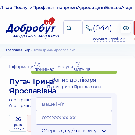
Лікарі
Послуги
Профільні напрями
Адреси
Ціни
Більше
Акції
(044) 495-2-888
Замовити дзвінок
Головна
Лікарі
Пугач Ірина Ярославівна
Де
137
Інформація
Послуги
приймає
відгуків
Запис до лікаря
Пугач Ірина
Пугач Ірина Ярославівна
Ярославівна
Отоларинголог дитячий;
Отоларинголог;
26
5
/ 5
років
рейтинг
на підставі
приймає
досвіду
137 відгуків
дітей
Оберіть дату / час візиту