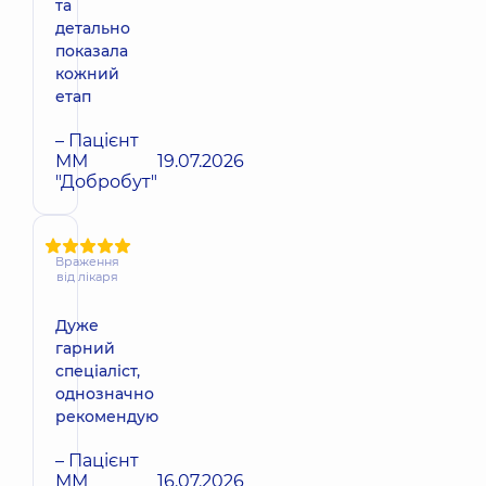
та
детально
показала
кожний
етап
– Пацієнт
ММ
19.07.2026
"Добробут"
Враження
від лікаря
Дуже
гарний
спеціаліст,
однозначно
рекомендую
– Пацієнт
ММ
16.07.2026