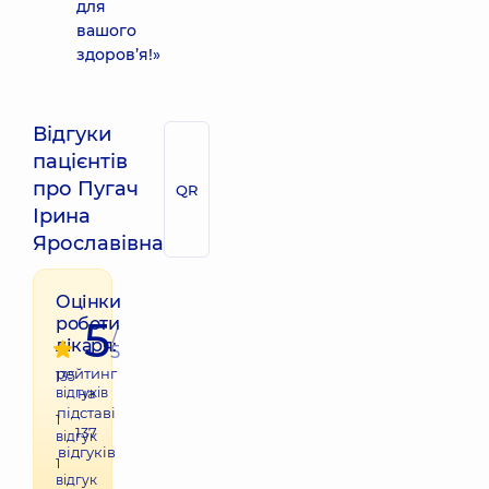
для
вашого
здоров’я!»
Відгуки
пацієнтів
про Пугач
QR
Ірина
Ярославівна
Оцінки
5
роботи
/
лікаря:
5
рейтинг
135
відгуків
на
підставі
1
137
відгук
відгуків
1
відгук