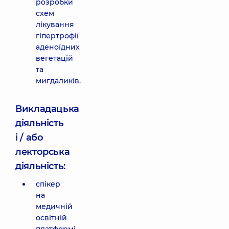
розробки
схем
лікування
гіпертрофії
аденоїдних
вегетацій
та
мигдаликів.
Викладацька
діяльність
і / або
лекторська
діяльність:
спікер
на
медичній
освітній