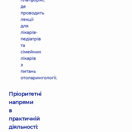
платформі,
де
проводить
лекції
для
лікарів-
педіатрів
та
сімейних
лікарів
з
питань
отоларингології.
Пріоритетні
напрями
в
практичній
діяльності: