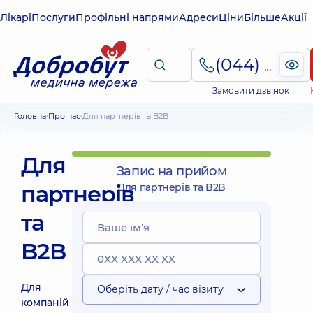
Лікарі
Послуги
Профільні напрями
Адреси
Ціни
Більше
Акції
(044) 495-2-888
Замовити дзвінок
Головна
Про нас
Для партнерів та B2B
Для
Запис на прийом
партнерів
Для партнерів та B2B
та
B2B
Для
Оберіть дату / час візиту
компаній