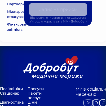
Партнери
Запис на прийом
Міжнародне
страхування
Відправляючи запит ви погоджуєтесь
з
Угодою користувача
ММ «Добробут»
Фінансова
звітність
Поліклініки
Послуги
Ми в соціаль
Стаціонар
Пакети
мережах:
послуг
Діагностика
Ціни