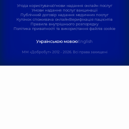
Угода користувача
Умови надання онлайн послуг
Умови надання послуг вакцинації
Публічний договір надання медичних послуг
Куточок споживача онлайн
Верифікація пацієнтів
Правила внутрішнього розпорядку
Політика приватності та використання файлів cookie
Українською мовою
English
ММ «Добробут» 2012 - 2026. Всі права захищені