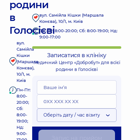
родини
в
вул. Самійла Кішки (Маршала
Конєва), 10/1, м. Київ
Голосієві
Пн-Пт: 8:00-20:00; Сб: 8:00-19:00; Нд:
9:00-17:00
вул.
Самійла
Записатися в клініку
Кішки
(Маршала
Медичний Центр «Добробут» для всієї
Конєва),
родини в Голосієві
10/1, м.
Київ
Пн-Пт:
8:00-
20:00;
Сб:
8:00-
Оберіть дату / час візиту
19:00;
Нд:
9:00-
Запис на прийом
17:00