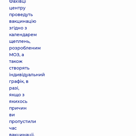
Фахівці
центру
проведуть
вакцинацію
згідно з
календарем
щеплень,
розробленим
МОЗ, а
також
створять
індивідуальний
графік, в
разі,
якщо з
якихось
причин
ви
пропустили
час
вакцинації.