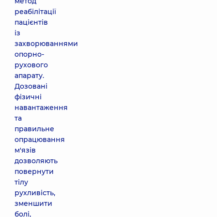
метод
реабілітації
пацієнтів
із
захворюваннями
опорно-
рухового
апарату.
Дозовані
фізичні
навантаження
та
правильне
опрацювання
м'язів
дозволяють
повернути
тілу
рухливість,
зменшити
болі,