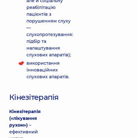
але й соціальну
реабілітацію
пацієнтів з
порушенням слуху
—
слухопротезування:
підбір та
налаштування
слухових апаратів);
використання
інноваційних
слухових апаратів.
Кінезітерапія
Кінезітерапія
(«лікування
рухом»)
–
ефективний