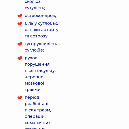
сколіоз,
сутулість;
остеохондроз;
біль у суглобах,
ознаки артриту
та артрозу;
тугорухливість
суглобів;
рухові
порушення
після інсульту,
черепно-
мозкової
травми;
період
реабілітації
після травм,
операцій,
соматичних