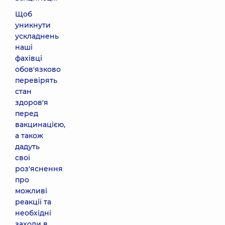
Щоб
уникнути
ускладнень
наші
фахівці
обов'язково
перевірять
стан
здоров'я
перед
вакцинацією,
а також
дадуть
свої
роз'яснення
про
можливі
реакції та
необхідні
заходи в