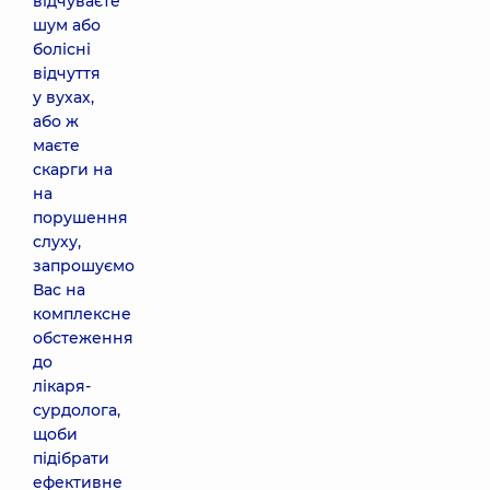
відчуваєте
шум або
болісні
відчуття
у вухах,
або ж
маєте
скарги на
на
порушення
слуху,
запрошуємо
Вас на
комплексне
обстеження
до
лікаря-
сурдолога,
щоби
підібрати
ефективне