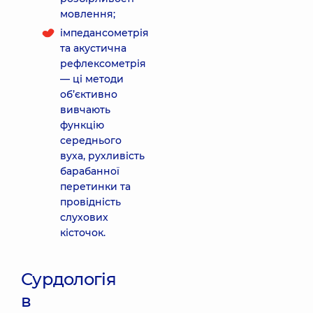
мовлення;
імпедансометрія
та акустична
рефлексометрія
— ці методи
об’єктивно
вивчають
функцію
середнього
вуха, рухливість
барабанної
перетинки та
провідність
слухових
кісточок.
Сурдологія
в