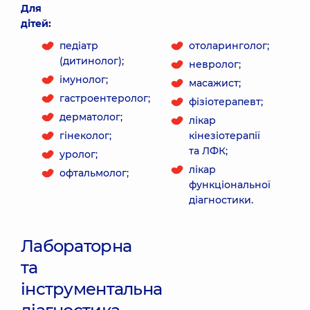
Для
дітей:
педіатр
отоларинголог;
(дитинолог);
невролог;
імунолог;
масажист;
гастроентеролог;
фізіотерапевт;
дерматолог;
лікар
гінеколог;
кінезіотерапії
та ЛФК;
уролог;
лікар
офтальмолог;
функціональної
діагностики.
Лабораторна
та
інструментальна