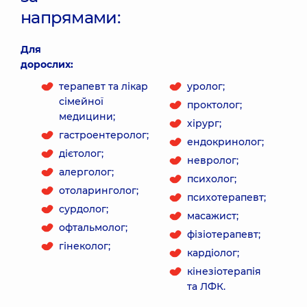
напрямами:
Для
дорослих:
терапевт та лікар
уролог;
сімейної
проктолог;
медицини;
хірург;
гастроентеролог;
ендокринолог;
дієтолог;
невролог;
алерголог;
психолог;
отоларинголог;
психотерапевт;
сурдолог;
масажист;
офтальмолог;
фізіотерапевт;
гінеколог;
кардіолог;
кінезіотерапія
та ЛФК.