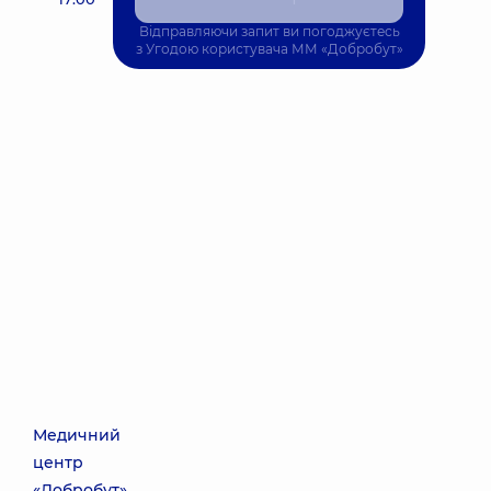
Відправляючи запит ви погоджуєтесь
з
Угодою користувача
ММ «Добробут»
Медичний
центр
«Добробут»