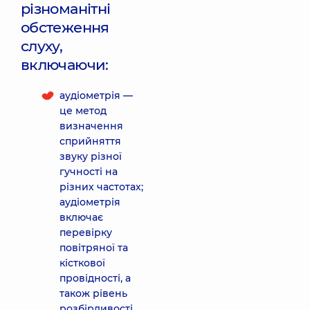
різноманітні
обстеження
слуху,
включаючи:
аудіометрія —
це метод
визначення
сприйняття
звуку різної
гучності на
різних частотах;
аудіометрія
включає
перевірку
повітряної та
кісткової
провідності, а
також рівень
розбірливості