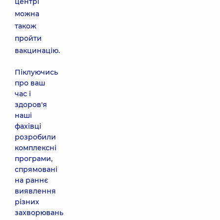
центрі
можна
також
пройти
вакцинацію.
Піклуючись
про ваш
час і
здоров'я
наші
фахівці
розробили
комплексні
програми,
спрямовані
на раннє
виявлення
різних
захворювань