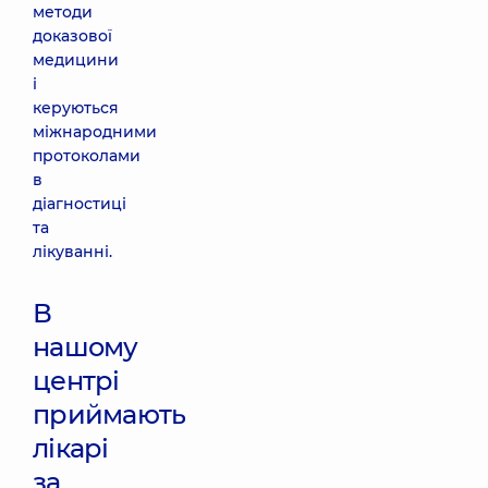
методи
доказової
медицини
і
керуються
міжнародними
протоколами
в
діагностиці
та
лікуванні.
В
нашому
центрі
приймають
лікарі
за