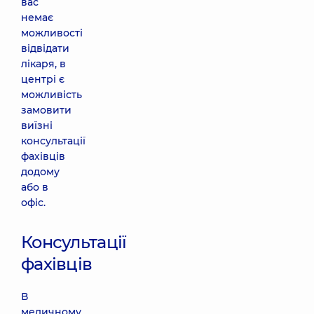
вас
немає
можливості
відвідати
лікаря, в
центрі є
можливість
замовити
виїзні
консультації
фахівців
додому
або в
офіс.
Консультації
фахівців
В
медичному