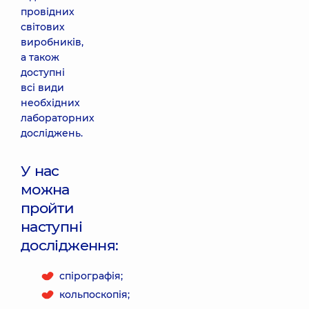
провідних
світових
виробників,
а також
доступні
всі види
необхідних
лабораторних
досліджень.
У нас
можна
пройти
наступні
дослідження:
спірографія;
кольпоскопія;