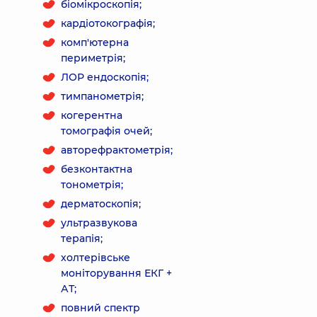
біомікроскопія;
кардіотокографія;
комп'ютерна
периметрія;
ЛОР ендоскопія;
тимпанометрія;
когерентна
томографія очей;
авторефрактометрія;
безконтактна
тонометрія;
дерматоскопія;
ультразвукова
терапія;
холтерівське
моніторування ЕКГ +
АТ;
повний спектр