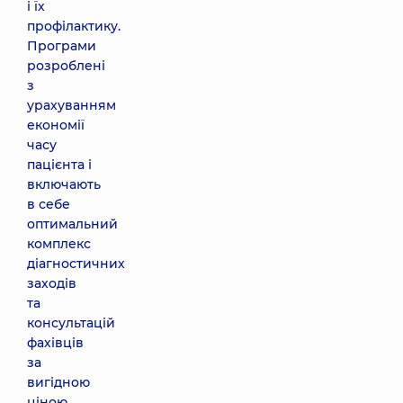
і їх
профілактику.
Програми
розроблені
з
урахуванням
економії
часу
пацієнта і
включають
в себе
оптимальний
комплекс
діагностичних
заходів
та
консультацій
фахівців
за
вигідною
ціною.