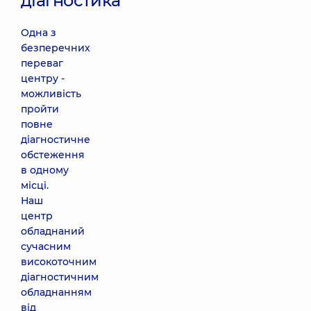
діагностика
Одна з
безперечних
переваг
центру -
можливість
пройти
повне
діагностичне
обстеження
в одному
місці.
Наш
центр
обладнаний
сучасним
високоточним
діагностичним
обладнанням
від