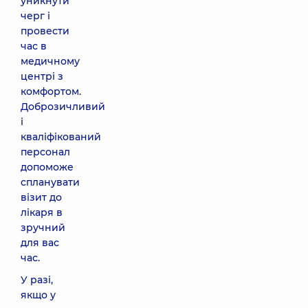
уникнути
черг і
провести
час в
медичному
центрі з
комфортом.
Доброзичливий
і
кваліфікований
персонал
допоможе
спланувати
візит до
лікаря в
зручний
для вас
час.
У разі,
якщо у