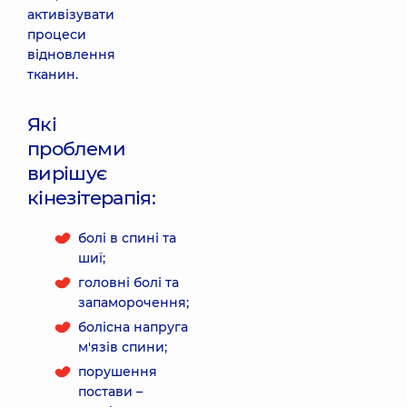
активізувати
процеси
відновлення
тканин.
Які
проблеми
вирішує
кінезітерапія:
болі в спині та
шиї;
головні болі та
запаморочення;
болісна напруга
м'язів спини;
порушення
постави –