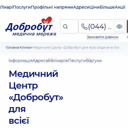
Лікарі
Послуги
Профільні напрями
Адреси
Ціни
Більше
Акції
(044) 495-2-888
Замовити дзвінок
Головна
Клініки
Медичний Центр «Добробут» для всієї родини в Голосієві
Інформація
Адреса
66
лікарів
Послуги
Відгуки
Медичний
Центр
«Добробут»
для
всієї