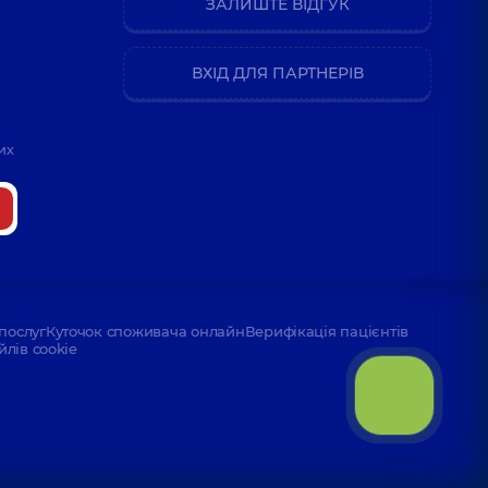
ЗАЛИШТЕ ВІДГУК
ВХІД ДЛЯ ПАРТНЕРІВ
их
послуг
Куточок споживача онлайн
Верифікація пацієнтів
йлів cookie