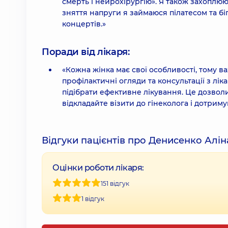
смерть і нейрохірургію». Я також захоплюю
зняття напруги я займаюся пілатесом та бі
концертів.»
Поради від лікаря:
«Кожна жінка має свої особливості, тому в
профілактичні огляди та консультації з л
підібрати ефективне лікування. Це дозволи
відкладайте візити до гінеколога і дотрим
Відгуки пацієнтів про Денисенко Алін
Оцінки роботи лікаря:
151 відгук
1 відгук