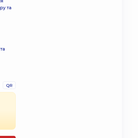
ля
ру та
 та
QR