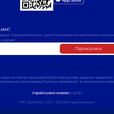
шим!
здоров`я ваших близьких. Цикл підготовлених експертами сезонн
 здорові!
Підписатися
надання послуг вакцинації
Публічний договір надання медичних 
нутрішнього розпорядку
Політика приватності та використання фа
Українською мовою
English
ММ «Добробут» 2012 - 2026. Всі права захищені