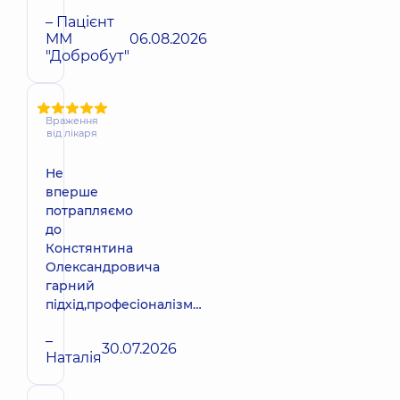
– Пацієнт
ММ
06.08.2026
"Добробут"
Враження
від лікаря
Не
вперше
потрапляємо
до
Констянтина
Олександровича
гарний
підхід,професіоналізм…
–
30.07.2026
Наталія