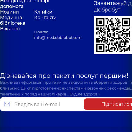
Невідкладна
Лікарі
Завантажуй д
допомога
Добробут:
Новини
Клініки
Медична
Контакти
бібліотека
Вакансії
Пошта:
info@med.dobrobut.com
Дізнавайся про пакети послуг першим!
Важлива інформація про те як не захворіти та вберегти здоров`
близьких. Цикл підготовлених експертами сезонних рекомендаці
тематичних порад наших лікарів… Будьте здорові!
Підписатис