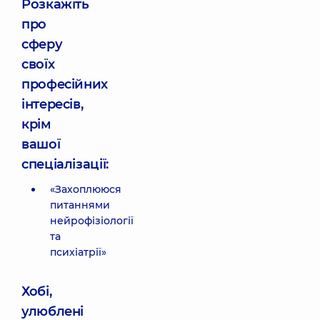
Розкажіть
про
сферу
своїх
професійних
інтересів,
крім
вашої
спеціалізації:
«Захоплююся
питаннями
нейрофізіології
та
психіатрії»
Хобі,
улюблені