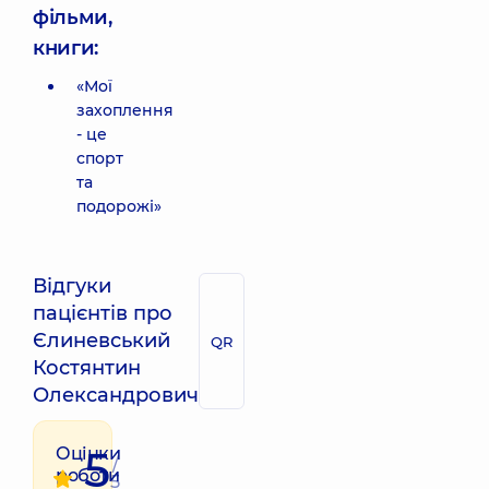
фільми,
книги:
«Мої
захоплення
- це
спорт
та
подорожі»
Відгуки
пацієнтів про
Єлиневський
QR
Костянтин
Олександрович
5
Оцінки
/
роботи
5