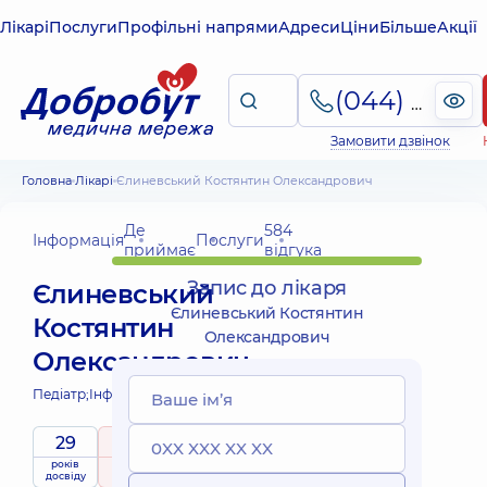
Лікарі
Послуги
Профільні напрями
Адреси
Ціни
Більше
Акції
(044) 495-2-888
Замовити дзвінок
Головна
Лікарі
Єлиневський Костянтин Олександрович
Де
584
Інформація
Послуги
приймає
відгука
Запис до лікаря
Єлиневський
Єлиневський Костянтин
Костянтин
Олександрович
Олександрович
Педіатр;
Інфекціоніст дитячий;
29
5
/ 5
років
рейтинг
на підставі
приймає
досвіду
584 відгука
дітей