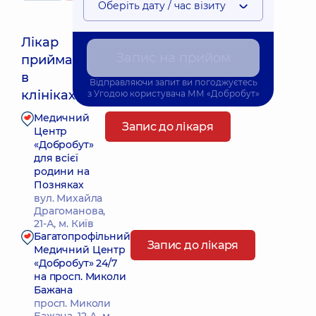
Оберіть дату / час візиту
Лікар
Запис на прийом
приймає
Найближчий час прийому: Завтра о 08:00
в
Відправляючи запит ви погоджуєтесь
клініках:
з
Угодою користувача
ММ «Добробут»
Медичний
Запис до лікаря
Центр
«Добробут»
для всієї
родини на
Позняках
вул. Михайла
Драгоманова,
21-А, м. Київ
Багатопрофільний
Запис до лікаря
Медичний Центр
«Добробут» 24/7
на просп. Миколи
Бажана
просп. Миколи