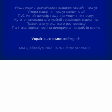
Угода користувача
Умови надання онлайн послуг
Умови надання послуг вакцинації
Публічний договір надання медичних послуг
Куточок споживача онлайн
Верифікація пацієнтів
Правила внутрішнього розпорядку
Політика приватності та використання файлів cookie
Українською мовою
English
ММ «Добробут» 2012 - 2026. Всі права захищені