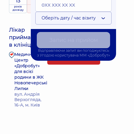
13
5
/ 5
років
рейтинг
на підставі
досвіду
272 відгука
Оберіть дату / час візиту
Лікар
приймає
Найближчий час прийому: Завтра о 08:15
Запис на прийом
в клініці
Відправляючи запит ви погоджуєтесь
Медичний
з
Угодою користувача
ММ «Добробут»
Запис до лікаря
Центр
«Добробут»
для всієї
родини в ЖК
Новопечерські
Липки
вул. Андрія
Верхогляда,
16-А, м. Київ