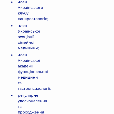
член
Українського
клубу
панкреатологів;
член
Української
асоціації
сімейної
медицини;
член
Української
академії
функціональної
медицини
та
гастропсихології;
регулярне
удосконалення
та
проходження