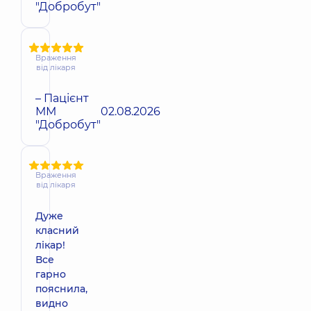
"Добробут"
Враження
від лікаря
– Пацієнт
ММ
02.08.2026
"Добробут"
Враження
від лікаря
Дуже
класний
лікар!
Все
гарно
пояснила,
видно