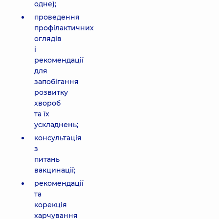
одне);
проведення
профілактичних
оглядів
і
рекомендації
для
запобігання
розвитку
хвороб
та їх
ускладнень;
консультація
з
питань
вакцинації;
рекомендації
та
корекція
харчування