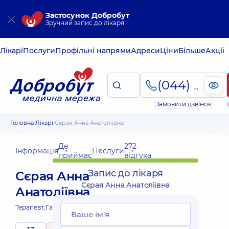
Застосунок Добробут
Зручний запис до лікаря
Лікарі
Послуги
Профільні напрями
Адреси
Ціни
Більше
Акції
(044) 495-2-888
Замовити дзвінок
Головна
Лікарі
Сєрая Анна Анатоліївна
Де
272
Інформація
Послуги
приймає
відгука
Запис до лікаря
Сєрая Анна
Сєрая Анна Анатоліївна
Анатоліївна
Терапевт;
Гастроентеролог;