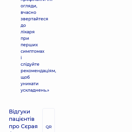
огляди,
вчасно
звертайтеся
до
лікаря
при
перших
симптомах
і
слідуйте
рекомендаціям,
щоб
уникати
ускладнень.»
Відгуки
пацієнтів
про Сєрая
QR