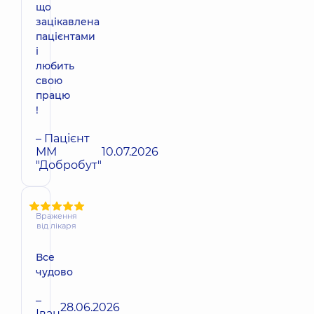
що
зацікавлена
пацієнтами
і
любить
свою
працю
!
– Пацієнт
ММ
10.07.2026
"Добробут"
Враження
від лікаря
Все
чудово
–
28.06.2026
Іван