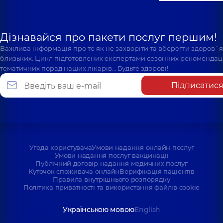
Дізнавайся про пакети послуг першим!
Важлива інформація про те як не захворіти та вберегти здоров`
близьких. Цикл підготовлених експертами сезонних рекомендаці
тематичних порад наших лікарів… Будьте здорові!
Підписатис
Угода користувача
Умови надання онлайн послуг
Умови надання послуг вакцинації
Публічний договір надання медичних послуг
Куточок споживача онлайн
Верифікація пацієнтів
Правила внутрішнього розпорядку
Політика приватності та використання файлів cookie
Українською мовою
English