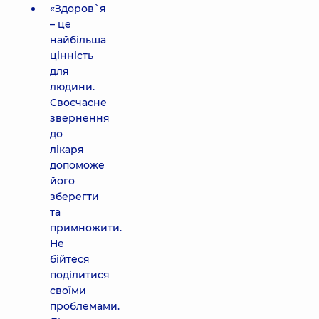
«Здоров`я
– це
найбільша
цінність
для
людини.
Своєчасне
звернення
до
лікаря
допоможе
його
зберегти
та
примножити.
Не
бійтеся
поділитися
своїми
проблемами.