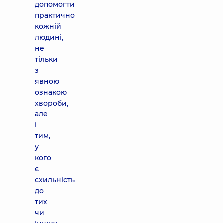
допомогти
практично
кожній
людині,
не
тільки
з
явною
ознакою
хвороби,
але
і
тим,
у
кого
є
схильність
до
тих
чи