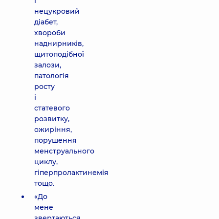
і
нецукровий
діабет,
хвороби
наднирників,
щитоподібної
залози,
патологія
росту
і
статевого
розвитку,
ожиріння,
порушення
менструального
циклу,
гіперпролактинемія
тощо.
«До
мене
звертаються