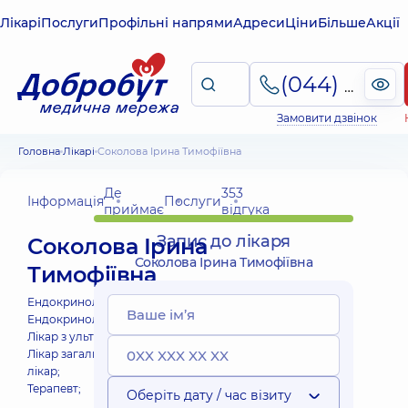
Лікарі
Послуги
Профільні напрями
Адреси
Ціни
Більше
Акції
(044) 495-2-888
Замовити дзвінок
Головна
Лікарі
Соколова Ірина Тимофіївна
Де
353
Інформація
Послуги
приймає
відгука
Запис до лікаря
Соколова Ірина
Соколова Ірина Тимофіївна
Тимофіївна
Ендокринолог;
Ендокринолог дитячий;
Лікар з ультразвукової діагностики;
Лікар загальної практики - сімейний
лікар;
Терапевт;
Оберіть дату / час візиту