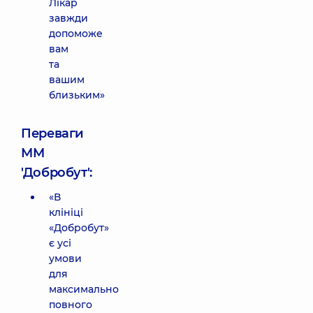
Лікар
завжди
допоможе
вам
та
вашим
близьким»
Переваги
ММ
'Добробут':
«В
клініці
«Добробут»
є усі
умови
для
максимально
повного