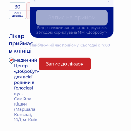
30
5
/ 5
років
рейтинг
на підставі
приймає
досвіду
353 відгука
Запис на прийом
дітей
Відправляючи запит ви погоджуєтесь
з
Угодою користувача
ММ «Добробут»
Лікар
приймає
Найближчий час прийому: Сьогодні о 17:00
в клініці
Медичний
Запис до лікаря
Центр
«Добробут»
для всієї
родини в
Голосієві
вул.
Самійла
Кішки
(Маршала
Конєва),
10/1, м. Київ