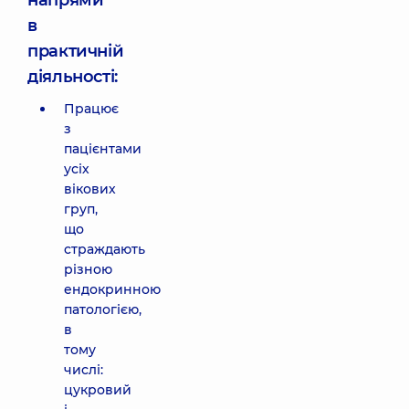
напрями
в
практичній
діяльності:
Працює
з
пацієнтами
усіх
вікових
груп,
що
страждають
різною
ендокринною
патологією,
в
тому
числі:
цукровий