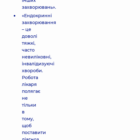
інших
захворювань».
«Ендокринні
захворювання
– це
доволі
тяжкі,
часто
невиліковні,
інвалідизуючі
хвороби.
Робота
лікаря
полягає
не
тільки
в
тому,
щоб
поставити
діагноз,