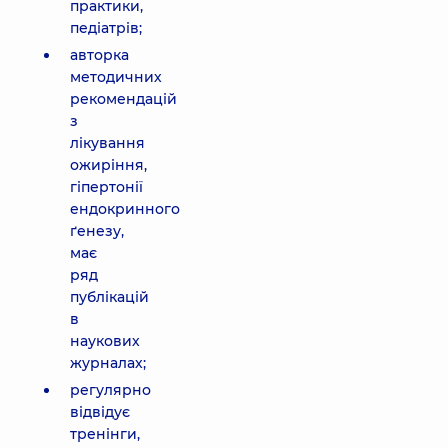
практики,
педіатрів;
авторка
методичних
рекомендацій
з
лікування
ожиріння,
гіпертонії
ендокринного
ґенезу,
має
ряд
публікацій
в
наукових
журналах;
регулярно
відвідує
тренінги,