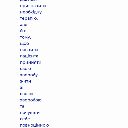
призначити
необхідну
терапію,
але
й в
тому,
щоб
навчити
пацієнта
прийняти
свою
хворобу,
жити
зі
своєю
хворобою
та
почувати
себе
повноцінною