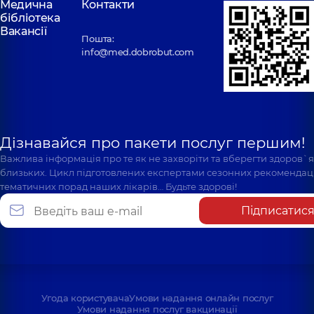
Медична
Контакти
бібліотека
Вакансії
Пошта:
info@med.dobrobut.com
Дізнавайся про пакети послуг першим!
Важлива інформація про те як не захворіти та вберегти здоров`
близьких. Цикл підготовлених експертами сезонних рекомендаці
тематичних порад наших лікарів… Будьте здорові!
Підписатис
Угода користувача
Умови надання онлайн послуг
Умови надання послуг вакцинації