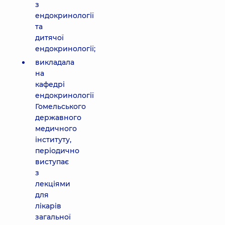
з
ендокринології
та
дитячої
ендокринології;
викладала
на
кафедрі
ендокринології
Гомельського
державного
медичного
інституту,
періодично
виступає
з
лекціями
для
лікарів
загальної