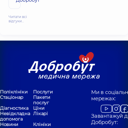
"Добробут"
Читати всі
відгуки…
Поліклініки
Послуги
Ми в соціаль
Стаціонар
Пакети
мережах:
послуг
Діагностика
Ціни
Невідкладна
Лікарі
Завантажуй д
допомога
Добробут:
Новини
Клініки